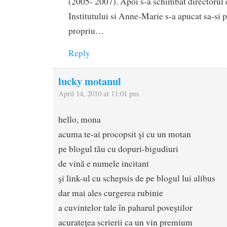
(2005- 2007). Apoi s-a schimbat directorul d
Institutului si Anne-Marie s-a apucat sa-si 
propriu…
Reply
lucky motanul
April 14, 2010 at 11:01 pm
hello, mona
acuma te-ai procopsit şi cu un motan
pe blogul tău cu dopuri-bigudiuri
de vină e numele incitant
şi link-ul cu schepsis de pe blogul lui alibus
dar mai ales curgerea rubinie
a cuvintelor tale în paharul poveştilor
acurateţea scrierii ca un vin premium