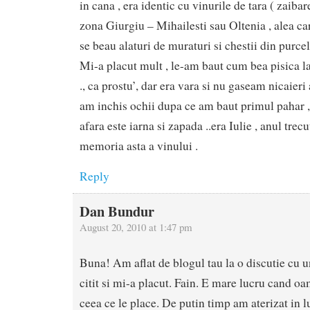
in cana , era identic cu vinurile de tara ( zaibar
zona Giurgiu – Mihailesti sau Oltenia , alea car
se beau alaturi de muraturi si chestii din purcel
Mi-a placut mult , le-am baut cum bea pisica 
., ca prostu’, dar era vara si nu gaseam nicaieri
am inchis ochii dupa ce am baut primul pahar ,
afara este iarna si zapada ..era Iulie , anul trec
memoria asta a vinului .
Reply
Dan Bundur
August 20, 2010 at 1:47 pm
Buna! Am aflat de blogul tau la o discutie cu
citit si mi-a placut. Fain. E mare lucru cand o
ceea ce le place. De putin timp am aterizat in 