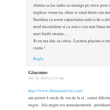
sfatuia sa las radio sa mearga pe orice post d
engleza vreau eu, chiar si cand dorm sau ma
Sustinea ca avem capacitatea nativa de a abs
mod inconstient si ca asta e cea mai buna m
unei limbi straine…
Si eu ma duc sa citesc. Lectura placuta si 
vizita !
Reply
Giacomo
July 24, 2010 at 5:37 am
http://www.illuminativini.com/
am primit 4 sticle de vin de la ei , soiuri diferi
negru . Ala negru era nemaipomenit , pierdeam