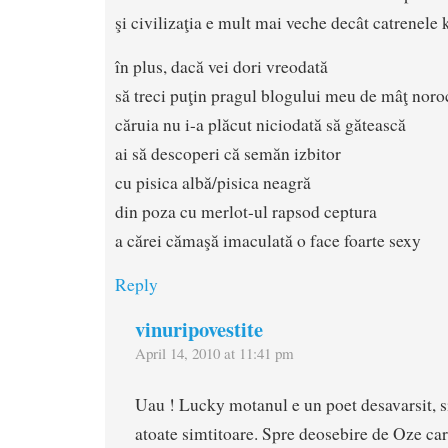
şi civilizaţia e mult mai veche decât catrenel
în plus, dacă vei dori vreodată
să treci puţin pragul blogului meu de mâţ noro
căruia nu i-a plăcut niciodată să gătească
ai să descoperi că semăn izbitor
cu pisica albă/pisica neagră
din poza cu merlot-ul rapsod ceptura
a cărei cămaşă imaculată o face foarte sexy
Reply
vinuripovestite
April 14, 2010 at 11:41 pm
Uau ! Lucky motanul e un poet desavarsit, s
atoate simtitoare. Spre deosebire de Oze ca