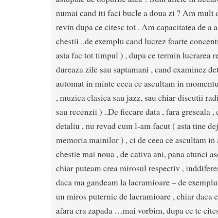
numai cand iti faci bucle a doua zi ? Am mult de 
revin dupa ce citesc tot . Am capacitatea de a 
chestii ..de exemplu cand lucrez foarte concentr
asta fac tot timpul ) , dupa ce termin lucrarea r
dureaza zile sau saptamani , cand examinez det
automat in minte ceea ce ascultam in momentul 
, muzica clasica sau jazz, sau chiar discutii rad
sau recenzii ) ..De fiecare data , fara greseala ,
detaliu , nu revad cum l-am facut ( asta tine dej
memoria mainilor ) , ci de ceea ce ascultam in
chestie mai noua , de cativa ani, pana atunci a
chiar puteam crea mirosul respectiv , inddifer
daca ma gandeam la lacramioare – de exemplu 
un miros puternic de lacramioare , chiar daca e
afara era zapada …mai vorbim, dupa ce te cites