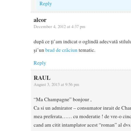
Reply
alcor
December 4, 2012 at 4:37 pm
după ce ți’am indicat o oglindă adecvată stilul
și’un
brad de crăciun
tematic.
Reply
RAUL
August 3, 2013 at 9:56 pm
“Ma Champagne” bonjour ,
Ca si un admirator – consumator inrait de Ch
mea preferata…… cu moderatie ! de vre-o cinci 
cand am citit intamplator acest “roman” al d