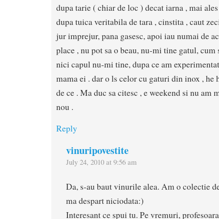
dupa tarie ( chiar de loc ) decat iarna , mai ale
dupa tuica veritabila de tara , cinstita , caut ze
jur imprejur, pana gasesc, apoi iau numai de a
place , nu pot sa o beau, nu-mi tine gatul, cum 
nici capul nu-mi tine, dupa ce am experimentat 
mama ei . dar o ls celor cu gaturi din inox , he
de ce . Ma duc sa citesc , e weekend si nu am m
nou .
Reply
vinuripovestite
July 24, 2010 at 9:56 am
Da, s-au baut vinurile alea. Am o colectie d
ma despart niciodata:)
Interesant ce spui tu. Pe vremuri, profesoar