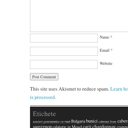
Name
*
Email
*
Website
This site uses Akismet to reduce spam.
Learn h
is processed.
Etichete
bunici
caber
Bulgaria
asocieri gastronomice cu vinul
cabernet franc
chardonnay
sauvignon
carti
calatorie in Mosel
crampo