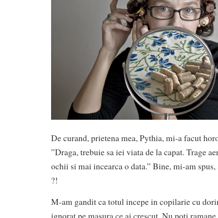
De curand, prietena mea, Pythia, mi-a facut hor
”Draga, trebuie sa iei viata de la capat. Trage aer
ochii si mai incearca o data.” Bine, mi-am spus, 
?!
M-am gandit ca totul incepe in copilarie cu dorin
ignorat pe masura ce ai crescut. Nu poti ramane 