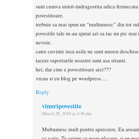
sunt cumva uimit-indragostita adica fermecata 
povestitoare.
trebuie sa mai spun un “multumesc” din tot suf
povestile tale m-au ajutat azi sa tac un pic m
nevoie.
catre cuvinte insa usile ne sunt mereu deschise
tacere raportarile noastre sunt asa stranii.
hei, dar cine e povestitoare aici???
vreau si eu blog pe wordpress …
Reply
vinuripovestite
March 29, 2010 at 4:36 pm
Multumesc mult pentru apreciere. Eu aveam
sa scriu. Te astept cu mare placere, si pe pos