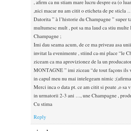
, afirm ca nu stiam mare lucru despre ea (o lua
,nici macar nu am citit o eticheta de pe sticla …
Datorita ” à l’historie du Champagne ” super tar
multumesc mult , pot sa ma laud ca stiu multe 
Champagne ;
Imi dau seama acum, de ce ma priveau asa unii
invitat la evenimente , stiind ca-mi place “le 
ziceam ca ma aprovizionez de la un producat
MONTAGNE ” imi ziceau “de tout façons ils vi
in capul meu nu mai intelegeam nimic ;(afirma
Merci inca o data pt. ce am citit si poate ,o sa 
in urmatorii 2-3 ani …, une Champagne , produ
Cu stima
Reply