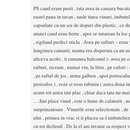
PS cand eram pusti , tata avea in camara bucatar
rastel pana in tavan , unde tinea vinuri, imbutel
capsulate cu un soi de dopuri din plastic , ce 
atunci cand erau fierte , apoi se intareau la loc
, sigiland perfect sticla . Avea pe rafturi – erau
lungimea camarii, mama era disperata ca nu ma
altceva acolo , ii ramanea balconul )- avea pe c
rafturi, ziceam , numai vin, la litru , pe culori :
, pe raftul de jos , urma galben , apoi portocaliu 
periculos ) , roze si rosu rubiniu ( astea doua i
acum tot astea imi plac , chiar daca tata nu mai
….Imi place vinul , este o lume de calatorit , 
surprinzatoare . Vinurile erau selectionate , d
ului , primea in vrac si ii placea sa-l imbuteliez
cu tot dichisul . De la el am invatat sa respect