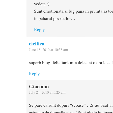
vedeta :).
Sunt emotionata si fug pana in pivnita sa tor
in paharul povestilor…
Reply
cicilica
June 18, 2010 at 10:58 am
superb blog! felicitari. m-a delectat o ora la caf
Reply
Giacomo
July 24, 2010 at 5:25 am
Se pare ca sunt dopuri “scoase” …S-au baut vi
astupate de dopurile alea ? Sunt altele in fieca