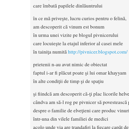
care îmbată papilele dinlăuntrului
în ce mă priveşte, lucru curios pentru o felină,
am descoperit că vinum est bonum
în urma unei vizite pe blogul pivnicerului
care locuieşte la etajul inferior al casei mele
în tainiţa numită
http://pivnicer.blogspot.com/
prietenii n-au avut nimic de obiectat
faptul i-ar fi plăcut poate şi lui omar khayyam
în alte condiţii de timp şi de spaţiu
şi fiindcă am descoperit că-ţi plac licorile helv
cândva am să-l rog pe pivnicer să povestească 
despre o familie de elveţieni care produc vinu
într-una din vilele familiei de medici
acolo unde via are trandafiri la fiecare capăt d