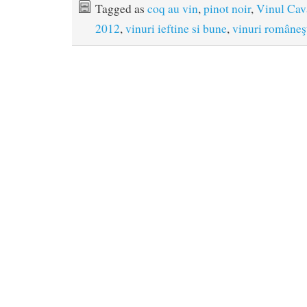
Tagged as
coq au vin
,
pinot noir
,
Vinul Cava
2012
,
vinuri ieftine si bune
,
vinuri româneş