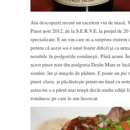
Am descoperit recent un excelent vin de masă, V
Pinot noir 2012, de la S.E.R.V.E, la prețul de 20
specializate. E un vin care m-a surprins extrem d
pentru că acest soi e unul foarte dificil și ca urm
notabile în podgoriile românești. Până acum. În
acest pinot noir din podgoria Dealu Mare te înc
soiului: lut și mușchi de pădure. E poate un pic
pinot clasic și păcătuiește printr-un final cu note
astea mi s-a părut mai reușit decât multe ediții l
românesc pe care le-am încercat.