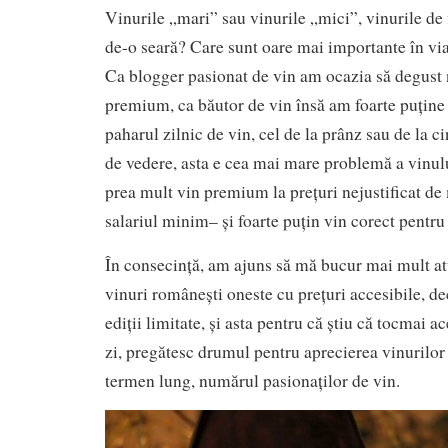
Vinurile „mari” sau vinurile „mici”, vinurile de 
de-o seară? Care sunt oare mai importante în via
Ca blogger pasionat de vin am ocazia să degust
premium, ca băutor de vin însă am foarte puține
paharul zilnic de vin, cel de la prânz sau de la c
de vedere, asta e cea mai mare problemă a vinu
prea mult vin premium la prețuri nejustificat de 
salariul minim– și foarte puțin vin corect pentru
În consecință, am ajuns să mă bucur mai mult a
vinuri românești oneste cu prețuri accesibile, d
ediții limitate, și asta pentru că știu că tocmai a
zi, pregătesc drumul pentru aprecierea vinurilor
termen lung, numărul pasionaților de vin.