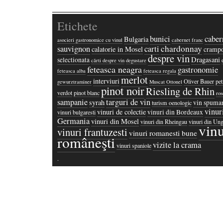
Etichete
bunici
caber
Bulgaria
asocieri gastronomice cu vinul
cabernet franc
chardonnay
sauvignon
carti
calatorie in Mosel
crampo
despre vin
Dragasani
selectionata
cărti despre vin
degustare
feteasca neagra
gastronomie
feteasca alba
feteasca regala
merlot
interviuri
Oliver Bauer
pet
gewurztraminer
Muscat Ottonel
pinot noir
Riesling de Rhin
verdot
pinot blanc
ros
sampanie
targuri de vin
syrah
vin spuma
turism oenologic
vinur
vinuri de colectie
vinuri din Bordeaux
vinuri bulgaresti
Germania
vinuri din Mosel
vinuri din Rheingau
vinuri din Ung
vinu
vinuri frantuzesti
vinuri romanesti bune
româneşti
vizite la crama
vinuri spaniole
·