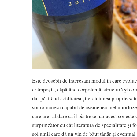
Este deosebit de interesant modul în care evolu
crâmpoșia, căpătând corpolenţă, structură şi co
dar păstrând aciditatea şi vioiciunea proprie soiu
soi românesc capabil de asemenea metamorfoze î
care are răbdare să îl păstreze, iar acest soi este
surprinzător cu cât literatura de specialitate și f
soi umil care dă un vin de băut tânăr și eventual 