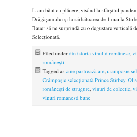
L-am băut cu plăcere, visând la sfârșitul pandemi
Drăgășaniului și la sărbătoarea de 1 mai la Stirb
Bauer să ne surprindă cu o degustare verticală 
Selecționată.
Filed under
din istoria vinului românesc
,
vi
româneşti
Tagged as
cine pastrează are
,
cramposie sel
Crâmpoșie selecționată Prince Stirbey
,
Oli
românești de strugure
,
vinuri de colectie
,
v
vinuri romanesti bune