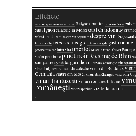
Etichete
bunici
caber
Bulgaria
asocieri gastronomice cu vinul
cabernet franc
chardonnay
sauvignon
carti
calatorie in Mosel
crampo
despre vin
Dragasani
selectionata
cărti despre vin
degustare
feteasca neagra
gastronomie
feteasca alba
feteasca regala
merlot
interviuri
Oliver Bauer
pet
gewurztraminer
Muscat Ottonel
pinot noir
Riesling de Rhin
verdot
pinot blanc
ros
sampanie
targuri de vin
syrah
vin spuma
turism oenologic
vinur
vinuri de colectie
vinuri din Bordeaux
vinuri bulgaresti
Germania
vinuri din Mosel
vinuri din Rheingau
vinuri din Ung
vinu
vinuri frantuzesti
vinuri romanesti bune
româneşti
vizite la crama
vinuri spaniole
·