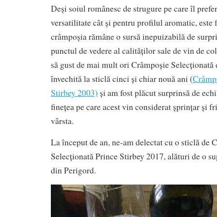
Deși soiul românesc de strugure pe care îl prefer
versatilitate cât și pentru profilul aromatic, este 
crâmpoșia rămâne o sursă inepuizabilă de surpri
punctul de vedere al calităților sale de vin de c
să gust de mai mult ori Crâmpoșie Selecționată
învechită la sticlă cinci și chiar nouă ani (
Crâmpo
Stirbey 2003)
și am fost plăcut surprinsă de echi
finețea pe care acest vin considerat șprințar și fr
vârsta.
La început de an, ne-am delectat cu o sticlă de
Selecționată Prince Stirbey 2017, alături de o su
din Perigord.