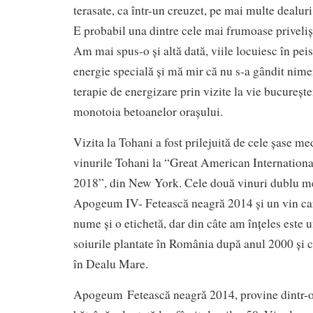
terasate, ca într-un creuzet, pe mai multe dealuri
E probabil una dintre cele mai frumoase priveli
Am mai spus-o și altă dată, viile locuiesc în peis
energie specială și mă mir că nu s-a gândit nime
terapie de energizare prin vizite la vie bucurește
monotoia betoanelor orașului.
Vizita la Tohani a fost prilejuită de cele șase me
vinurile Tohani la “Great American Internatio
2018”, din New York. Cele două vinuri dublu me
Apogeum IV- Fetească neagră 2014 și un vin car
nume și o etichetă, dar din câte am înțeles este u
soiurile plantate în România după anul 2000 și c
în Dealu Mare.
Apogeum Fetească neagră 2014, provine dintr-o