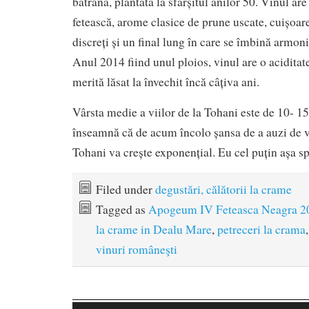
bătrână, plantată la sfârșitul anilor 50. Vinul are
fetească, arome clasice de prune uscate, cuișoare
discreți și un final lung în care se îmbină armonio
Anul 2014 fiind unul ploios, vinul are o aciditat
merită lăsat la învechit încă câțiva ani.
Vârsta medie a viilor de la Tohani este de 10- 15
înseamnă că de acum încolo șansa de a auzi de v
Tohani va crește exponențial. Eu cel puțin așa sp
Filed under
degustări, călătorii la crame
Tagged as
Apogeum IV Feteasca Neagra 2
la crame in Dealu Mare
,
petreceri la crama
vinuri româneşti