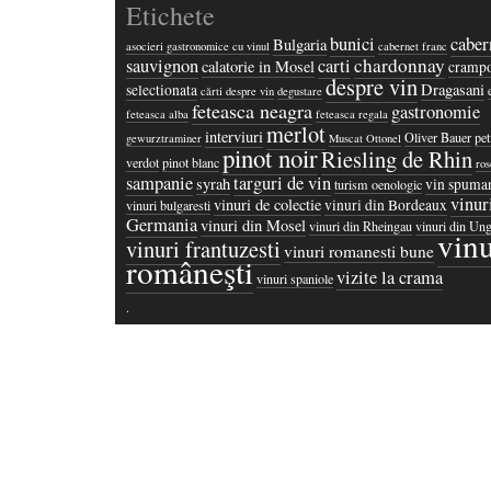
Etichete
bunici
caber
Bulgaria
asocieri gastronomice cu vinul
cabernet franc
chardonnay
sauvignon
carti
calatorie in Mosel
crampo
despre vin
Dragasani
selectionata
cărti despre vin
degustare
feteasca neagra
gastronomie
feteasca alba
feteasca regala
merlot
interviuri
Oliver Bauer
pet
gewurztraminer
Muscat Ottonel
pinot noir
Riesling de Rhin
verdot
pinot blanc
ros
sampanie
targuri de vin
syrah
vin spuma
turism oenologic
vinur
vinuri de colectie
vinuri din Bordeaux
vinuri bulgaresti
Germania
vinuri din Mosel
vinuri din Rheingau
vinuri din Ung
vinu
vinuri frantuzesti
vinuri romanesti bune
româneşti
vizite la crama
vinuri spaniole
·