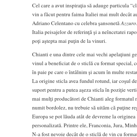
Cel care a avut inspirația să adauge particula “cl
vin a făcut pentru faima Italiei mai mult decât a
Azzuro
Adriano Celentano cu celebra șansonetă
Italia peisajelor de referință și a neîncetatei rapo
poți aștepta mai puțin de la vinuri.
Chianti e una dintre cele mai vechi apelațiuni ge
vinul a beneficiat de o sticlă cu format special, c
în paie pe care o întâlnim și acum în multe rest
La origine sticla avea fundul rotund, iar coșul de
suport pentru a putea așeza sticla în poziție verti
mai mulți producători de Chianti aleg formatul m
numit bordolez, nu trebuie să uităm că puține reg
Europa se pot lăuda atât de devreme la originea l
personalizată. Printre ele, Franconia, Jura, Minh
N-a fost nevoie decât de o sticlă de vin cu format