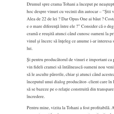
Drumul spre crama Tohani a început pe neaștepta
hoc despre vinuri cu vecinii din autocar – “Știi 
Alea de 22 de lei ? Dar Opus One ai băut ? Costa
e o mare diferență între ele ?” Consider că o degu
cramă e reușită atunci când cunosc oameni la pri
vinul și încerc să înțeleg ce anume i-ar interesa s
lui.
Și pentru producătorul de vinuri e important ca 
vin fideli cramei să întâlnească oameni nou veniț
să le asculte părerile, chiar și atunci când acest
începutul unui dialog producător- client care în
să se bazeze pe o relație construită din transpare
încredere.
Pentru mine, vizita la Tohani a fost profitabilă.