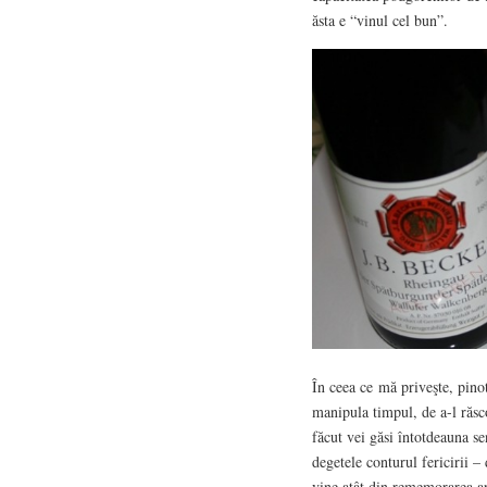
ăsta e “vinul cel bun”.
În ceea ce
mă priveşte, pino
manipula timpul, de a-l răsco
făcut vei găsi întotdeauna sen
degetele conturul fericirii –
vine atât din rememorarea aro