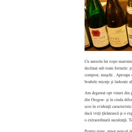
Cu aureola lui roşie-maronie
declinat sub toate formele: p
compost, muşchi . Aproape că
boabele micuţe şi îndesate a
Am degustat opt vinuri din 
din Oregon- şi în ciuda difere
scos în evidenţă caracteristic
dacă vreţi ţărănească şi o e
o extraordinară suculenţă. To
Pentru mine, pinot noir-ul d