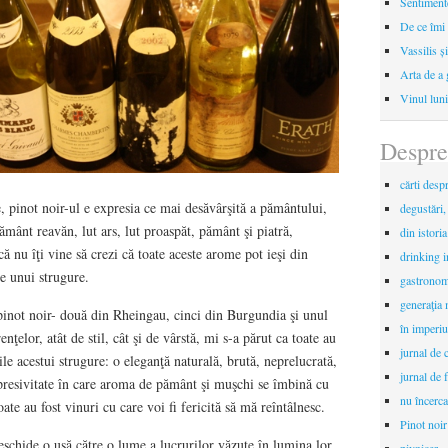
Sentimente
De ce îmi 
Vassilis ș
Arta de a 
Vinul luni
Despre
cărti desp
, pinot noir-ul e expresia ce mai desăvârşită a pământului,
degustări,
ământ reavăn, lut ars, lut proaspăt, pământ şi piatră,
din istori
 nu îţi vine să crezi că toate aceste arome pot ieşi din
drinking 
le unui strugure.
gastronomi
generaţia 
pinot noir- două din Rheingau, cinci din Burgundia şi unul
în imperiu
nţelor, atât de stil, cât şi de vârstă, mi s-a părut ca toate au
jurnal de c
ile acestui strugure: o eleganţă naturală, brută, neprelucrată,
jurnal de f
xpresivitate în care aroma de pământ şi muşchi se îmbină cu
nu încerca
ate au fost vinuri cu care voi fi fericită să mă reîntâlnesc.
Pinot noir
eschide o uşă către o lume a lucrurilor văzute în lumina lor