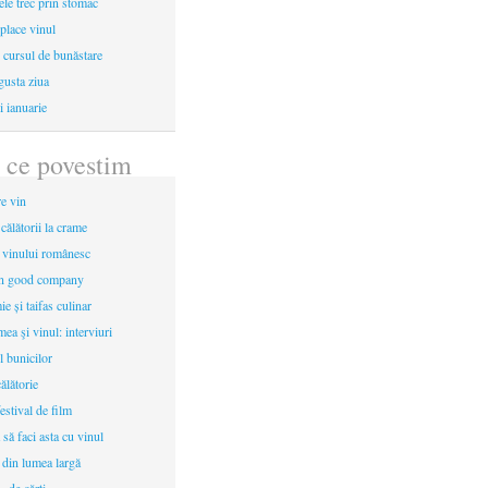
le trec prin stomac
place vinul
i cursul de bunăstare
gusta ziua
i ianuarie
 ce povestim
re vin
 călătorii la crame
a vinului românesc
in good company
e și taifas culinar
mea şi vinul: interviuri
l bunicilor
ălătorie
estival de film
 să faci asta cu vinul
 din lumea largă