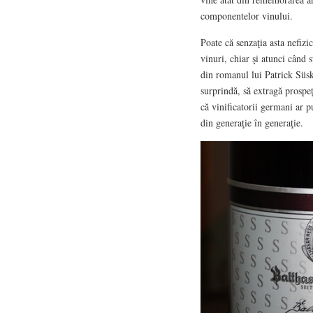
componentelor vinului.
Poate că senzaţia asta nefizi
vinuri, chiar şi atunci când
din romanul lui Patrick Süsk
surprindă, să extragă prospeţ
că vinificatorii germani ar p
din generaţie în generaţie.