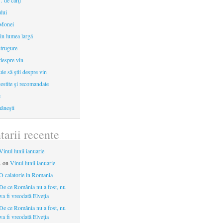
 de cărţi
ului
 Monei
in lumea largă
strugure
 despre vin
uie să ştii despre vin
estite şi recomandate
e
âneşti
arii recente
Vinul lunii ianuarie
.
on
Vinul lunii ianuarie
O calatorie in Romania
De ce România nu a fost, nu
 va fi vreodată Elveția
De ce România nu a fost, nu
 va fi vreodată Elveția