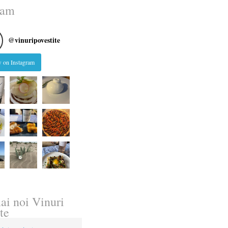
ram
@
vinuripovestite
 on Instagram
ai noi Vinuri
te