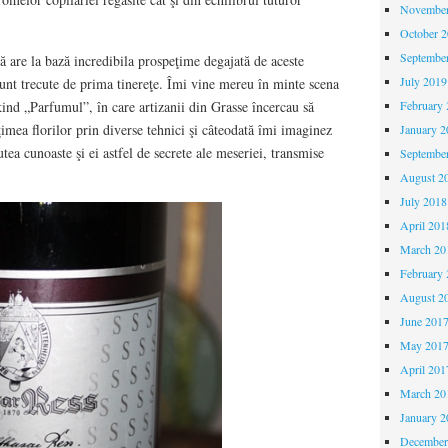
November
October 
Septembe
că are la bază incredibila prospeţime degajată de aceste
July 2019
 sunt trecute de prima tinereţe. Îmi vine mereu în minte scena
February 
ind „Parfumul”, în care artizanii din Grasse încercau să
imea florilor prin diverse tehnici şi câteodată îmi imaginez
January 2
utea cunoaste şi ei astfel de secrete ale meseriei, transmise
Septembe
August 2
July 2018
April 201
March 20
February 
August 2
June 201
May 201
April 201
March 20
January 2
December