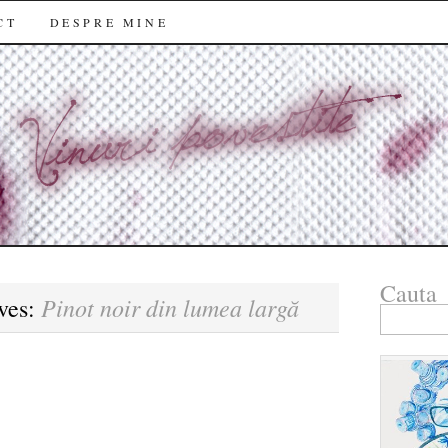
CT
DESPRE MINE
Cauta
Pinot noir din lumea largă
ves:
Search
for: