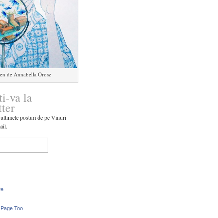
en de Annabella Orosz
ti-va la
tter
 ultimele posturi de pe Vinuri
ail.
te
 Page Too