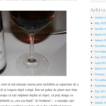
Arhiva
October 
May 202
October 
March 20
January 2
December
November
June 202
April 202
March 20
February 
November
t noir-ul mă uimeşte mereu prin inefabila sa capacitate de a
Septembe
li şi reaşeza după voinţă. Într-un pahar de pinot noir bine
July 2021
zaţia că eşti stăpânul deplin al clipei, că poţi atinge cu
June 202
 definită ca „ora cea bună” (le bonheur) – o senzaţie care
January 2
melor copilăriei regăsite cât şi din echilibrul tuturor