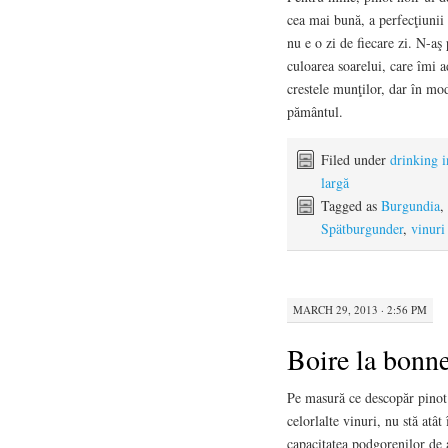
cea mai bună, a perfecţiunii 
nu e o zi de fiecare zi. N-aş
culoarea soarelui, care îmi 
crestele munţilor, dar în mod
pământul.
Filed under
drinking 
largă
Tagged as
Burgundia
,
Spätburgunder
,
vinuri
MARCH 29, 2013 · 2:56 PM
Boire la bonn
Pe masură ce descopăr pinot n
celorlalte vinuri, nu stă atât
capacitatea podgorenilor de a