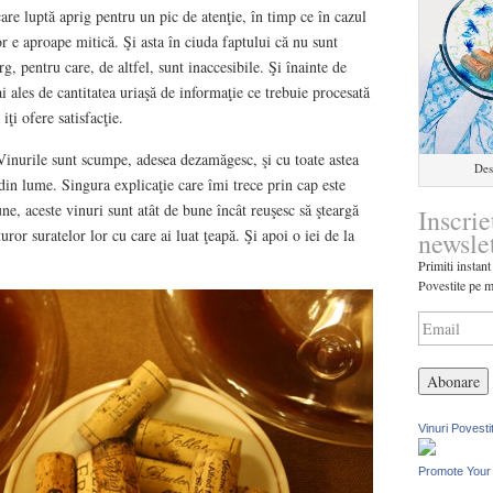
are luptă aprig pentru un pic de atenţie, în timp ce în cazul
lor e aproape mitică. Şi asta în ciuda faptului că nu sunt
g, pentru care, de altfel, sunt inaccesibile. Şi înainte de
i ales de cantitatea uriaşă de informaţie ce trebuie procesată
iţi ofere satisfacţie.
Vinurile sunt scumpe, adesea dezamăgesc, şi cu toate astea
Des
din lume. Singura explicaţie care îmi trece prin cap este
ne, aceste vinuri sunt atât de bune încât reuşesc să şteargă
Inscrie
uror suratelor lor cu care ai luat ţeapă. Şi apoi o iei de la
newsle
Primiti instant
Povestite pe m
Vinuri Povesti
Promote Your