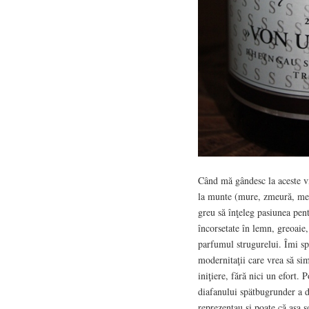
Când mă gândesc la aceste vi
la munte (mure, zmeură, meriş
greu să înţeleg pasiunea pent
încorsetate în lemn, greoaie,
parfumul strugurelui. Îmi sp
modernitaţii care vrea să simt
iniţiere, fără nici un efort
diafanului spätbugrunder a di
reprezentau şi poate că aşa se