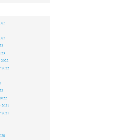
2025
5
2023
23
023
 2022
 2022
2
2
22
2022
 2021
r 2021
1
020