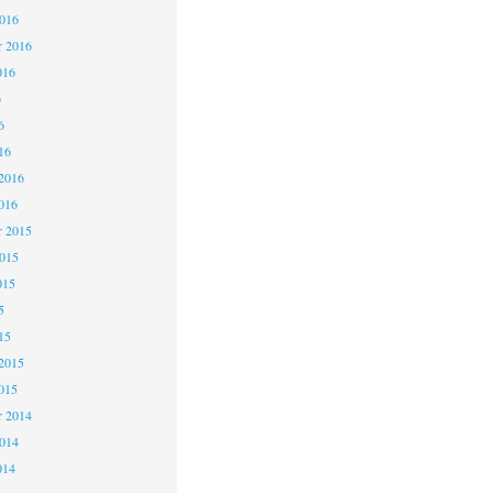
2016
r 2016
016
6
6
16
2016
016
 2015
2015
015
5
15
2015
015
 2014
2014
014