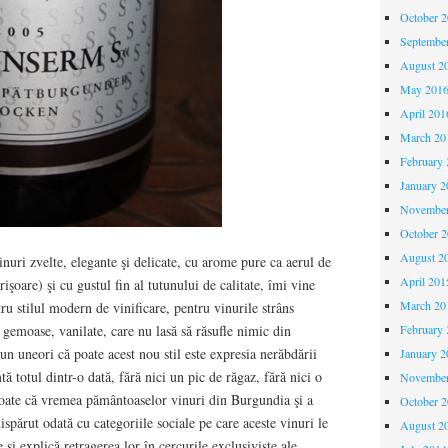
October 
Septembe
August 2
May 201
April 201
March 20
February 
January 2
November
October 
August 2
nuri zvelte, elegante şi delicate, cu arome pure ca aerul de
April 201
oare) şi cu gustul fin al tutunului de calitate, îmi vine
March 20
ru stilul modern de vinificare, pentru vinurile strâns
 gemoase, vanilate, care nu lasă să răsufle nimic din
February 
un uneori că poate acest nou stil este expresia nerăbdării
January 2
ă totul dintr-o dată, fără nici un pic de răgaz, fără nici o
November
. Poate că vremea pământoaselor vinuri din Burgundia şi a
October 
spărut odată cu categoriile sociale pe care aceste vinuri le
August 2
 şi explică retragerea lor în cercurile exclusiviste ale