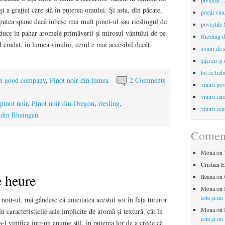
pivnicer …
şi a graţiei care stă în puterea omului. Şi asta, din păcate,
poeții vin
 putea spune dacă iubesc mai mult pinot-ul sau rieslingul de
poveştile
aduce în pahar aromele primăverii şi mirosul vântului de pe
Riesling d
 ciudat, în lumea vinului, cerul e mai accesibil decât
soiuri de 
ştiri cu şi
tot ce treb
in good company
,
Pinot noir din lumea
2 Comments
vinuri pov
vinuri rar
pinot noir
,
Pinot noir din Oregon
,
riesling
,
vinuri rom
 din Rheingau
Coment
Mona
on
Cristian E
e heure
Ileana
on
Mona
on
este și nu
oir-ul, mă gândesc că unicitatea acestui soi în faţa tuturor
Mona
on
 în caracteristicile sale implicite de aromă şi textură, cât în
este și nu
-l vinifica într-un anume stil, în puterea lor de a crede că