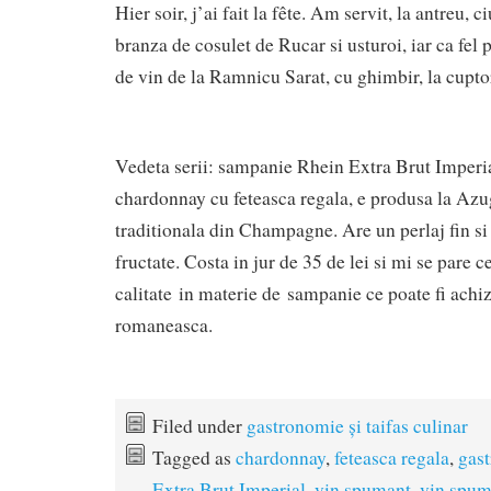
Hier soir, j’ai fait la fête. Am servit, la antreu,
branza de cosulet de Rucar si usturoi, iar ca fel 
de vin de la Ramnicu Sarat, cu ghimbir, la cupto
Vedeta serii: sampanie Rhein Extra Brut Imperi
chardonnay cu feteasca regala, e produsa la Azu
traditionala din Champagne. Are un perlaj fin si
fructate. Costa in jur de 35 de lei si mi se pare 
calitate in materie de sampanie ce poate fi achiz
romaneasca.
Filed under
gastronomie și taifas culinar
Tagged as
chardonnay
,
feteasca regala
,
gas
Extra Brut Imperial
,
vin spumant
,
vin spum