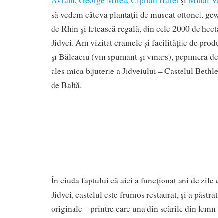
Avram
,
George Mitea
,
Ciprian Haret
şi
Mihai V
să vedem câteva plantaţii de muscat ottonel, gew
de Rhin şi fetească regală, din cele 2000 de hect
Jidvei. Am vizitat cramele şi facilităţile de produ
şi Bălcaciu (vin spumant şi vinars), pepiniera de 
ales mica bijuterie a Jidveiului – Castelul Bethl
de Baltă.
În ciuda faptului că aici a funcţionat ani de zil
Jidvei, castelul este frumos restaurat, şi a păstr
originale – printre care una din scările din lemn