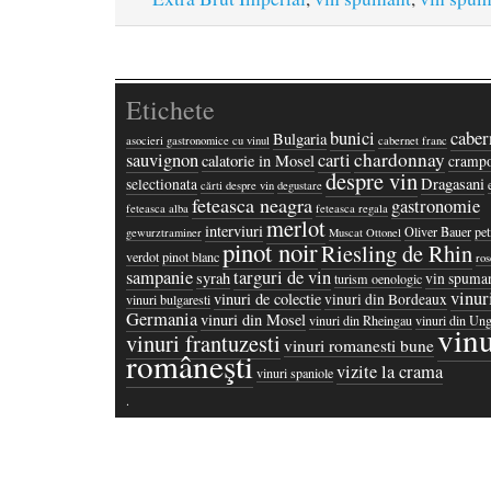
Etichete
bunici
caber
Bulgaria
asocieri gastronomice cu vinul
cabernet franc
chardonnay
sauvignon
carti
calatorie in Mosel
crampo
despre vin
Dragasani
selectionata
cărti despre vin
degustare
feteasca neagra
gastronomie
feteasca alba
feteasca regala
merlot
interviuri
Oliver Bauer
pet
gewurztraminer
Muscat Ottonel
pinot noir
Riesling de Rhin
verdot
pinot blanc
ros
sampanie
targuri de vin
syrah
vin spuma
turism oenologic
vinur
vinuri de colectie
vinuri din Bordeaux
vinuri bulgaresti
Germania
vinuri din Mosel
vinuri din Rheingau
vinuri din Ung
vinu
vinuri frantuzesti
vinuri romanesti bune
româneşti
vizite la crama
vinuri spaniole
·