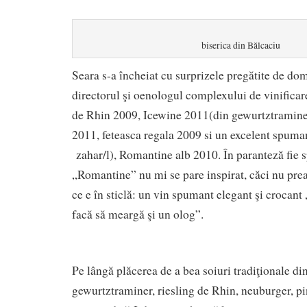
biserica din Bălcaciu
Seara s-a încheiat cu surprizele pregătite de do
directorul şi oenologul complexului de vinificare
de Rhin 2009, Icewine 2011(din gewurtztramine
2011, feteasca regala 2009 si un excelent spuman
zahar/l), Romantine alb 2010. În paranteză fie
„Romantine” nu mi se pare inspirat, căci nu prea
ce e în sticlă: un vin spumant elegant şi crocant 
facă să meargă şi un olog”.
Pe lângă plăcerea de a bea soiuri tradiţionale di
gewurtztraminer, riesling de Rhin, neuburger, pin