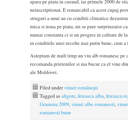
apara pe piata in curand, iar primele 2000 de sti
neinscriptionat. E remarcabil ca acest cupaj prov
struguri a unui an cu conditii climatice dezastr
mica si noua pe piata, mi se pare surprinzator ca
numai constanta ci si un progres in calitate de la 
in conditiile unei recolte mai putin bune, cum a 
Asteptam de mult timp un vin alb romanesc pe c
recomanda prietenilor si ma bucur ca el vine di
ale Moldovei.
Filed under
vinuri româneşti
Tagged as
aligote
,
feteasca alba
,
feteasca re
Gramma 2009
,
vinuri albe romanesti
,
vinu
romanesti bune