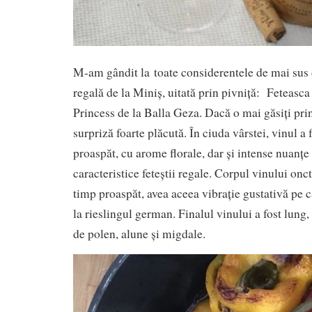
M-am gândit la toate considerentele de mai sus
regală de la Miniș, uitată prin pivniță: Feteasc
Princess de la Balla Geza. Dacă o mai găsiți prin
surpriză foarte plăcută. În ciuda vârstei, vinul a
proaspăt, cu arome florale, dar și intense nuanțe 
caracteristice feteștii regale. Corpul vinului onc
timp proaspăt, avea aceea vibrație gustativă pe 
la rieslingul german. Finalul vinului a fost lun
de polen, alune și migdale.