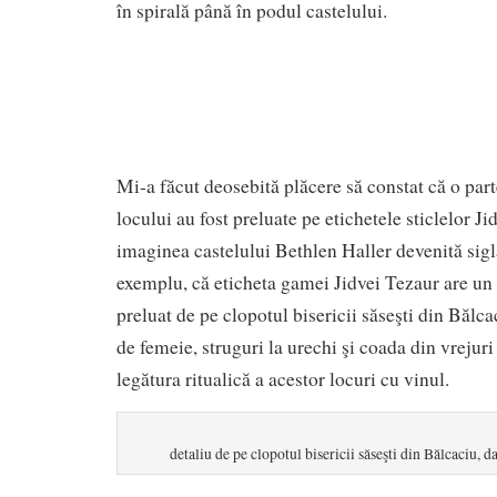
în spirală până în podul castelului.
Mi-a făcut deosebită plăcere să constat că o par
locului au fost preluate pe etichetele sticlelor Ji
imaginea castelului Bethlen Haller devenită siglă
exemplu, că eticheta gamei Jidvei Tezaur are un 
preluat de pe clopotul bisericii săseşti din Bălc
de femeie, struguri la urechi şi coada din vrejuri 
legătura ritualică a acestor locuri cu vinul.
detaliu de pe clopotul bisericii săseşti din Bălcaciu, 