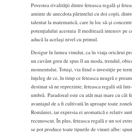
Povestea rivalității dintre feteasca regală și fet
aminte de anecdota părintelui cu doi copii, dintr
talentat la matematică, care în loc să-și concent
potențialului acestuia îl meditează intensiv pe ce
aducă la același nivel cu primul.
Desigur în lumea vinului, ca în viața oricărui pr
un cuvânt greu de spus îl au moda, trendul, obic
momentului. Totuși, via fiind o investiție pe ter
înțeleg de ce, în timp ce feteasca neagră e pream
destinat să ne reprezinte, feteasca regală stă înt
umbră. Paradoxul este cu atât mai mare cu cât fe
avantajul de a fi cultivată în aproape toate zonele
României, iar expresia ei aromatică e relativ unit
recunoscut. În plus, feteasca regală e un soi extr
se pot produce toate tipurile de vinuri albe: spu