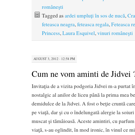
româneşti
Tagged as
ardei umpluți în sos de nucă
,
Cra
feteasca neagra
,
feteasca regala
,
Feteasca r
Princess
,
Laura Esquivel
,
vinuri româneşti
AUGUST 3, 2012 · 12:58 PM
Cum ne vom aminti de Jidvei 
Invitaţia de a vizita podgoria Jidvei m-a purtat în
nostalgic al anilor de liceu până la prima mea b
demidulce de la Jidvei. A fost o beţie cruntă care
pe viaţă, dar şi cu o îndelungată alergie la soiur
muscat şi tămâioasă. Aceste amintiri, cu parfum 
viaţă, s-au oglindit, în mod ironic, în vinul ce m