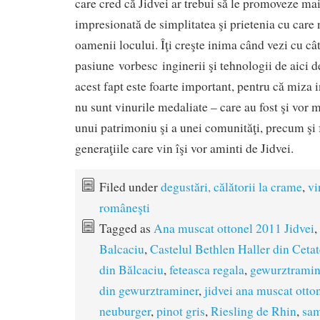
care cred că Jidvei ar trebui să le promoveze ma
impresionată de simplitatea şi prietenia cu care
oamenii locului. Îţi creşte inima când vezi cu câ
pasiune vorbesc inginerii şi tehnologii de aici d
acest fapt este foarte important, pentru că miza in
nu sunt vinurile medaliate – care au fost şi vor m
unui patrimoniu şi a unei comunităţi, precum şi f
generaţiile care vin îşi vor aminti de Jidvei.
Filed under
degustări, călătorii la crame
,
vi
româneşti
Tagged as
Ana muscat ottonel 2011 Jidvei
,
Balcaciu
,
Castelul Bethlen Haller din Cetat
din Bălcaciu
,
feteasca regala
,
gewurztramin
din gewurztraminer
,
jidvei ana muscat otto
neuburger
,
pinot gris
,
Riesling de Rhin
,
sam