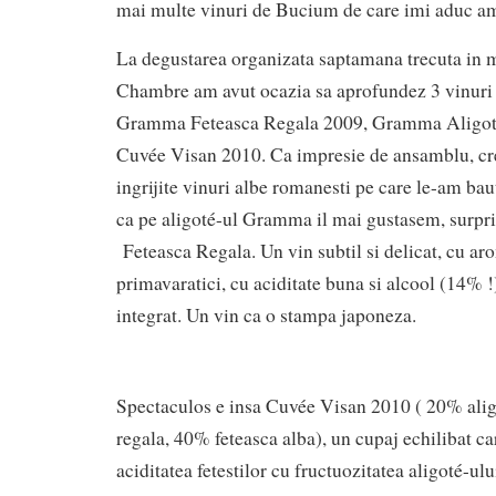
mai multe vinuri de Bucium de care imi aduc am
La degustarea organizata saptamana trecuta in 
Chambre am avut ocazia sa aprofundez 3 vinuri 
Gramma Feteasca Regala 2009, Gramma Aligo
Cuvée Visan 2010. Ca impresie de ansamblu, cre
ingrijite vinuri albe romanesti pe care le-am ba
ca pe aligoté-ul Gramma il mai gustasem, surpriz
Feteasca Regala. Un vin subtil si delicat, cu a
primavaratici, cu aciditate buna si alcool (14% !
integrat. Un vin ca o stampa japoneza.
Spectaculos e insa Cuvée Visan 2010 ( 20% alig
regala, 40% feteasca alba), un cupaj echilibat c
aciditatea fetestilor cu fructuozitatea aligoté-ul