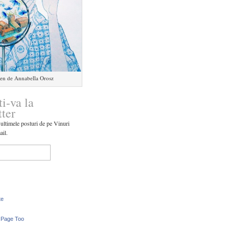
en de Annabella Orosz
ti-va la
tter
 ultimele posturi de pe Vinuri
ail.
te
 Page Too