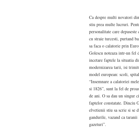
Ca despre multi novatori di
stiu prea multe lucruri. Pent
personalitate care depaseste
cu straie turcesti, purtand b
sa faca o calatorie prin Eur
Golescu noteaza intr-un fel d
incetare faptele la situatia 
modernizarea tarii, isi trimite
model european: scoli, spitale
“Insemnare a calatoriei mele
si 1826”, sunt la fel de proa
de ani. O sa dau un singur ci
faptelor constatate. Dinciu G
elvetienii stiu sa scrie si s
gandurile, vazand ca taranii 
gazeturi”.