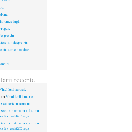
 de cărţi
ului
 Monei
in lumea largă
strugure
 despre vin
uie să ştii despre vin
estite şi recomandate
e
âneşti
arii recente
Vinul lunii ianuarie
.
on
Vinul lunii ianuarie
O calatorie in Romania
De ce România nu a fost, nu
 va fi vreodată Elveția
De ce România nu a fost, nu
 va fi vreodată Elveția