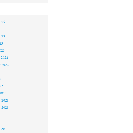
2025
5
2023
23
023
 2022
 2022
2
2
22
2022
 2021
r 2021
1
020