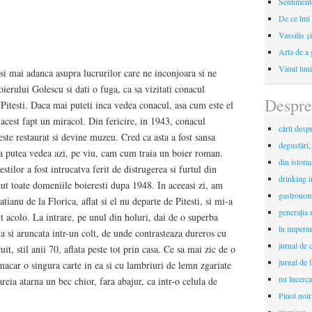
Sentimente
De ce îmi 
Vassilis ș
Arta de a 
Vinul luni
 si mai adanca asupra lucrurilor care ne inconjoara si ne
oierului Golescu si dati o fuga, ca sa vizitati conacul
Despre
 Pitesti. Daca mai puteti inca vedea conacul, asa cum este el
i acest fapt un miracol. Din fericire, in 1943, conacul
cărti desp
 este restaurat si devine muzeu. Cred ca asta a fost sansa
degustări,
e a putea vedea azi, pe viu, cam cum traia un boier roman.
din istori
ilor a fost intrucatva ferit de distrugerea si furtul din
drinking 
cut toate domeniile boieresti dupa 1948. In aceeasi zi, am
gastronomi
atianu de la Florica, aflat si el nu departe de Pitesti, si mi-a
generaţia 
t acolo. La intrare, pe unul din holuri, dai de o superba
în imperiu
a si aruncata intr-un colt, de unde contrasteaza dureros cu
jurnal de c
t, stil anii 70, aflata peste tot prin casa. Ce sa mai zic de o
jurnal de f
macar o singura carte in ea si cu lambriuri de lemn zgariate
nu încerca
areia atarna un bec chior, fara abajur, ca intr-o celula de
Pinot noir