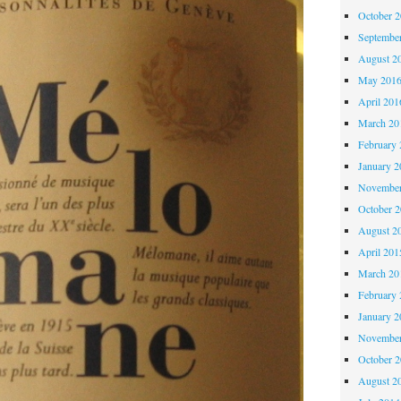
October 
Septembe
August 2
May 201
April 201
March 20
February 
January 2
November
October 
August 2
April 201
March 20
February 
January 2
November
October 
August 2