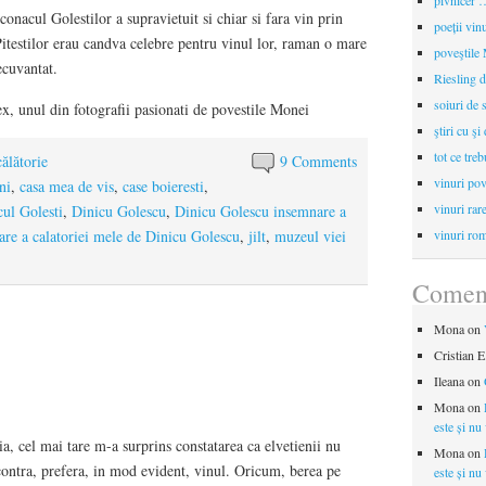
pivnicer …
conacul Golestilor a supravietuit si chiar si fara vin prin
poeții vin
Pitestilor erau candva celebre pentru vinul lor, raman o mare
poveştile
ecuvantat.
Riesling d
soiuri de 
ex, unul din fotografii pasionati de povestile Monei
ştiri cu şi
tot ce treb
călătorie
9 Comments
vinuri pov
ni
,
casa mea de vis
,
case boieresti
,
vinuri rar
ul Golesti
,
Dinicu Golescu
,
Dinicu Golescu insemnare a
re a calatoriei mele de Dinicu Golescu
,
jilt
,
muzeul viei
vinuri rom
Coment
Mona
on
Cristian E
Ileana
on
Mona
on
este și nu
a, cel mai tare m-a surprins constatarea ca elvetienii nu
Mona
on
 contra, prefera, in mod evident, vinul. Oricum, berea pe
este și nu