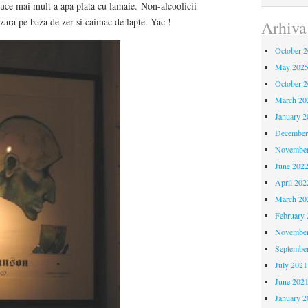
uce mai mult a apa plata cu lamaie. Non-alcoolicii
zara pe baza de zer si caimac de lapte. Yac !
Arhiva
October 
May 202
October 
March 20
January 2
December
November
June 202
April 202
March 20
February 
November
Septembe
July 2021
June 202
January 2