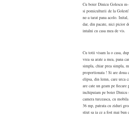
Cu boier Dinicu Golescu m-a
si pomiculturii de la Golesti
ne-a tarat pana acolo. Inital
dar, din pacate, nici picior 
intalni cu casa mea de vis.
Cu totii visam la o casa, du
vrea sa arate a mea, pana ca
simpla, chiar prea simpla, m
proportionata ! Si are doua 
elipsa, din lemn, care urca c
are cate un geam pe fiecare p
inchipuiam pe boier Dinicu st
camera turceasca, cu mobila 
36 mp, patrata cu ziduri gro
stiut sa ia ce a fost mai bun