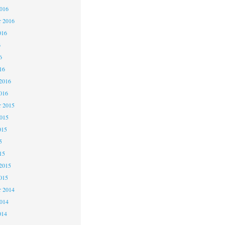
2016
r 2016
016
6
6
16
2016
016
 2015
2015
015
5
15
2015
015
 2014
2014
014