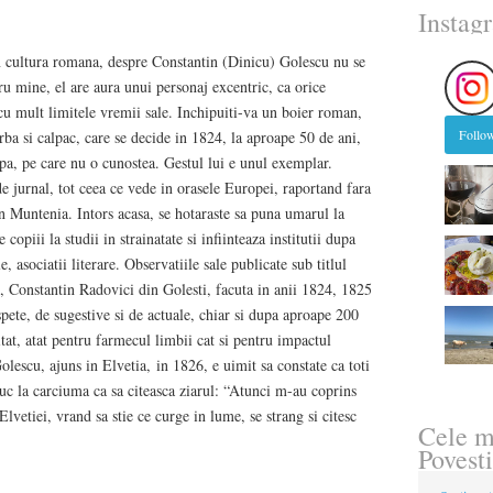
Instag
n cultura romana, despre Constantin (Dinicu) Golescu nu se
ru mine, el are aura unui personaj excentric, ca orice
 cu mult limitele vremii sale. Inchipuiti-va un boier roman,
Follow
arba si calpac, care se decide in 1824, la aproape 50 de ani,
opa, pe care nu o cunostea. Gestul lui e unul exemplar.
e jurnal, tot ceea ce vede in orasele Europei, raportand fara
din Muntenia. Intors acasa, se hotaraste sa puna umarul la
 copiii la studii in strainatate si infiinteaza institutii dupa
, asociatii literare. Observatiile sale publicate sub titlul
, Constantin Radovici din Golesti, facuta in anii 1824, 1825
spete, de sugestive si de actuale, chiar si dupa aproape 200
tat, atat pentru farmecul limbii cat si pentru impactul
olescu, ajuns in Elvetia, in 1826, e uimit sa constate ca toti
e duc la carciuma ca sa citeasca ziarul: “Atunci m-au coprins
Elvetiei, vrand sa stie ce curge in lume, se strang si citesc
Cele m
Povesti