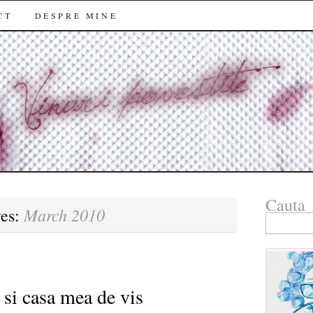
CT
DESPRE MINE
Cauta
March 2010
ves:
Search
for:
si casa mea de vis