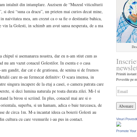
m intalnit din intamplare. Auzisem de “Muzeul viticulturii
”, si desi “suna ca dracu”, un prieten mai curios decat mine,
, in naivitatea mea, am crezut ca o sa fie o destinatie bahica,
de vin la Golesti, in schimb am avut sansa nesperata, de a ma
Des
pa chipul si asemanarea noastra, dar eu n-am stiut cum as
Inscrie
nd nu am vazut conacul Golestilor. In esenta e o casa
newsle
-am gandit, dar cat e de gratioasa, de senina si de frumos
Primiti instant
detalii care m-au fermecat definitiv: O scara imensa, in
Povestite pe m
atre singura incapere de la etaj a casei, o camera patrata care
erete, si deci lumina naturala pe toata durata zilei. Mi-l si
and la birou si scriind. In plus, conacul mai are si o
orientala, superba, si un hamam, adica o baie turceasca, de
ase de circa 1m. M-a incantat ideea ca boierii Golesti au
 din cultura cu care vremurile i-au pus in contact.
Vinuri Povesti
Promote Your