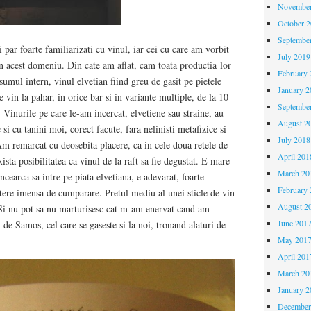
November
October 
Septembe
 par foarte familiarizati cu vinul, iar cei cu care am vorbit
July 2019
in acest domeniu. Din cate am aflat, cam toata productia lor
February 
nsumul intern, vinul elvetian fiind greu de gasit pe pietele
January 2
e vin la pahar, in orice bar si in variante multiple, de la 10
Septembe
. Vinurile pe care le-am incercat, elvetiene sau straine, au
August 2
 si cu tanini moi, corect facute, fara nelinisti metafizice si
July 2018
Am remarcat cu deosebita placere, ca in cele doua retele de
April 201
sta posibilitatea ca vinul de la raft sa fie degustat. E mare
March 20
cearca sa intre pe piata elvetiana, e adevarat, foarte
February 
utere imensa de cumparare. Pretul mediu al unei sticle de vin
August 2
 Si nu pot sa nu marturisesc cat m-am enervat cand am
June 201
de Samos, cel care se gaseste si la noi, tronand alaturi de
May 201
April 201
March 20
January 2
December