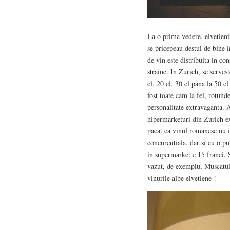
La o prima vedere, elvetienii
se pricepeau destul de bine 
de vin este distribuita in co
straine. In Zurich, se servest
cl, 20 cl, 30 cl pana la 50 cl
fost toate cam la fel, rotunde
personalitate extravaganta. 
hipermarketuri din Zurich exi
pacat ca vinul romanesc nu in
concurentiala, dar si cu o p
in supermarket e 15 franci.
vazut, de exemplu, Muscatul 
vinurile albe elvetiene !