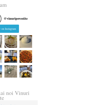
ram
@
vinuripovestite
 on Instagram
ai noi Vinuri
te