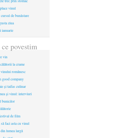
le trec prin stomac
place vinul
i cursul de bunăstare
gusta ziua
i ianuarie
 ce povestim
re vin
 călătorii la crame
a vinului românesc
in good company
e și taifas culinar
mea şi vinul: interviuri
l bunicilor
ălătorie
estival de film
 să faci asta cu vinul
 din lumea largă