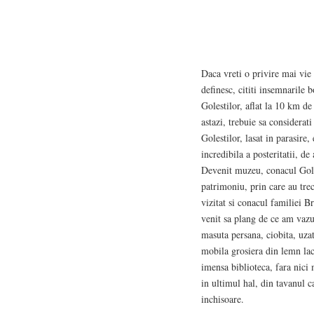
Daca vreti o privire mai vie
definesc, cititi insemnarile b
Golestilor, aflat la 10 km de
astazi, trebuie sa considerat
Golestilor, lasat in parasire,
incredibila a posteritatii, d
Devenit muzeu, conacul Golest
patrimoniu, prin care au tre
vizitat si conacul familiei Br
venit sa plang de ce am vazu
masuta persana, ciobita, uzat
mobila grosiera din lemn lacui
imensa biblioteca, fara nici 
in ultimul hal, din tavanul c
inchisoare.