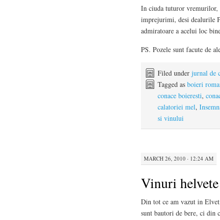
In ciuda tuturor vremurilor, 
imprejurimi, desi dealurile 
admiratoare a acelui loc bin
PS. Pozele sunt facute de al
Filed under
jurnal de 
Tagged as
boieri roma
conace boieresti
,
conac
calatoriei mel
,
Insemna
si vinului
MARCH 26, 2010 · 12:24 AM
Vinuri helvete
Din tot ce am vazut in Elveti
sunt bautori de bere, ci din