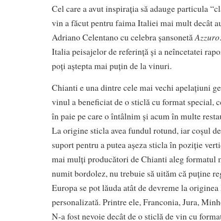
Cel care a avut inspirația să adauge particula “cl
vin a făcut pentru faima Italiei mai mult decât a
Azzuro
Adriano Celentano cu celebra șansonetă
Italia peisajelor de referință și a neîncetatei rapo
poți aștepta mai puțin de la vinuri.
Chianti e una dintre cele mai vechi apelațiuni ge
vinul a beneficiat de o sticlă cu format special, c
în paie pe care o întâlnim și acum în multe rest
La origine sticla avea fundul rotund, iar coșul de
suport pentru a putea așeza sticla în poziție verti
mai mulți producători de Chianti aleg formatul m
numit bordolez, nu trebuie să uităm că puține reg
Europa se pot lăuda atât de devreme la originea l
personalizată. Printre ele, Franconia, Jura, Minh
N-a fost nevoie decât de o sticlă de vin cu format