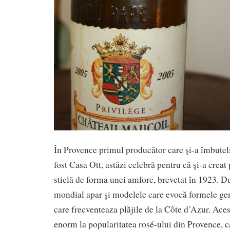
În Provence primul producător care şi-a îmbuteli
fost Casa Ott, astăzi celebră pentru că şi-a crea
sticlă de forma unei amfore, brevetat în 1923. 
mondial apar şi modelele care evocă formele gen
care frecventeaza plăjile de la Côte d’Azur. Aces
enorm la popularitatea rosé-ului din Provence, c