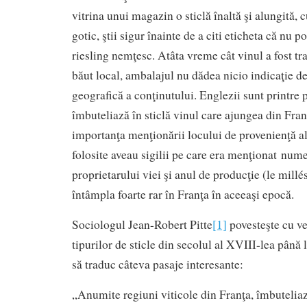
vitrina unui magazin o sticlă înaltă şi alungită, 
gotic, ştii sigur înainte de a citi eticheta că nu po
riesling nemţesc. Atâta vreme cât vinul a fost tr
băut local, ambalajul nu dădea nicio indicaţie d
geografică a conţinutului. Englezii sunt printre 
îmbuteliază în sticlă vinul care ajungea din Franţ
importanţa menţionării locului de provenienţă al 
folosite aveau sigilii pe care era menţionat nume
proprietarului viei şi anul de producţie (le millé
întâmpla foarte rar în Franţa în aceeaşi epocă.
Sociologul Jean-Robert Pitte
[1]
povesteşte cu ve
tipurilor de sticle din secolul al XVIII-lea până
să traduc câteva pasaje interesante:
„Anumite regiuni viticole din Franţa, îmbuteliaz