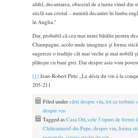
altfel, decantarea, obiceiul de a turna vinul din s
sticlă sau cristal – numită decanter în limba engl
în Anglia.”
Dar, probabil că cea mai mare bătălie pentru desi
Champagne, acolo unde imaginea şi forma sticl
sugereze o tradiţie cât mai veche şi mai nobilă ş
plăteşte cu bani grei. Dar despre asta vom poves
[1]
Jean-Robert Pitte „Le désir du vin à la con
205-211
Filed under
cărti despre vin
,
tot ce trebuie s
despre vin
Tagged as
Casa Ott
,
cele 3 tipuri de forme d
Châteauneuf-du-Pape
,
despre vin
,
forma sti
regionala
,
istoria sticlei de vin