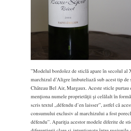
”Modelul bordolez de sticlă apare în secolul al 
marchizul d’Aligre îmbuteliază sub acest tip de s
Château Bel Air, Margaux. Aceste sticle purtau d
menţiona numele proprietăţii şi celălalt în formă
scris textul „défendu d’en laisser”, astfel că aces
consumului exclusiv al marchizului a fost porec
défendu”. Apariţia acestor modele diferite de st
diferenţierii clare şi intenţionate între regiunile