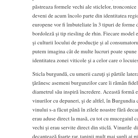
păstreaza formele vechi ale sticlelor, tronconice 
deveni de acum încolo parte din identitatea regio
europene vor fi îmbuteliate în 3 tipuri de forme 
bordoleză şi tip riesling de rhin. Fiecare model e 
şi culturii locului de producţie şi al consumator
putem imagina cât de multe lucruri poate spune 
identitatea zonei viticole şi a celor care o locuie
Sticla burgundă, cu umerii cazuţi şi părtile latera
ţărănesc asemeni burgunzilor care îi rămân fideli
diametrul său inspiră încredere. Această formă 
vinurilor cu depuneri, şi de altfel, în Burgundia c
vinului s-a făcut până în zilele noastre fără deca
erau aduse direct la masă, cu tot cu mucegaiul c
vechi şi erau servite direct din sticlă. Vinurile
decantează foarte rar, taninii mult mai supli ai p