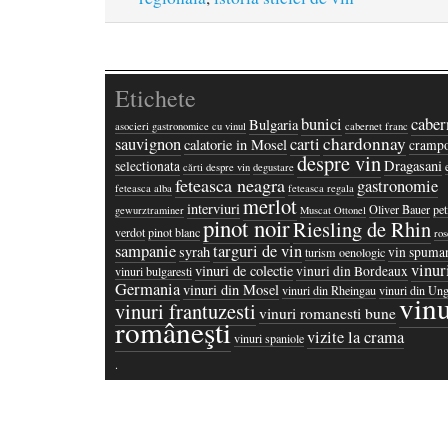
Etichete
bunici
caber
Bulgaria
asocieri gastronomice cu vinul
cabernet franc
chardonnay
sauvignon
carti
calatorie in Mosel
crampo
despre vin
Dragasani
selectionata
cărti despre vin
degustare
feteasca neagra
gastronomie
feteasca alba
feteasca regala
merlot
interviuri
Oliver Bauer
pet
gewurztraminer
Muscat Ottonel
pinot noir
Riesling de Rhin
verdot
pinot blanc
ros
sampanie
targuri de vin
syrah
vin spuma
turism oenologic
vinur
vinuri de colectie
vinuri din Bordeaux
vinuri bulgaresti
Germania
vinuri din Mosel
vinuri din Rheingau
vinuri din Ung
vinu
vinuri frantuzesti
vinuri romanesti bune
româneşti
vizite la crama
vinuri spaniole
·