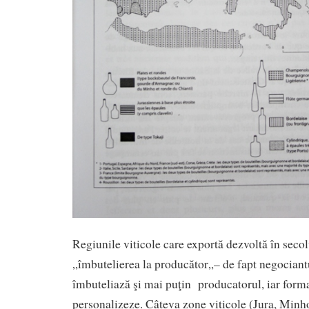
Regiunile viticole care exportă dezvoltă în seco
„îmbutelierea la producător„– de fapt negociantu
îmbuteliază şi mai puţin producatorul, iar forma
personalizeze. Câteva zone viticole (Jura, Minho