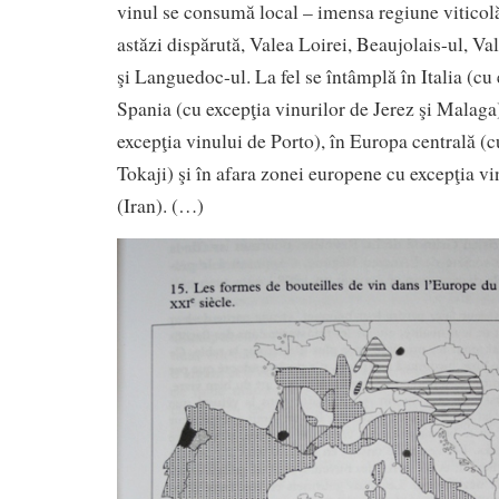
vinul se consumă local – imensa regiune viticolă
astăzi dispărută, Valea Loirei, Beaujolais-ul, V
şi Languedoc-ul. La fel se întâmplă în Italia (cu
Spania (cu excepţia vinurilor de Jerez şi Malaga)
excepţia vinului de Porto), în Europa centrală (c
Tokaji) şi în afara zonei europene cu excepţia vi
(Iran). (…)