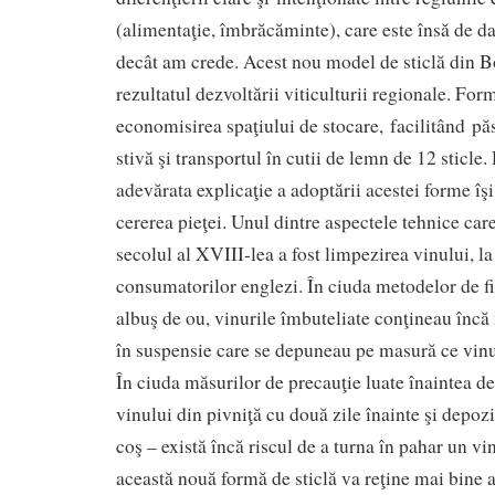
(alimentaţie, îmbrăcăminte), care este însă de d
decât am crede. Acest nou model de sticlă din 
rezultatul dezvoltării viticulturii regionale. For
economisirea spaţiului de stocare, facilitând păs
stivă şi transportul în cutii de lemn de 12 sticle.
adevărata explicaţie a adoptării acestei forme îşi
cererea pieţei. Unul dintre aspectele tehnice care
secolul al XVIII-lea a fost limpezirea vinului, la
consumatorilor englezi. În ciuda metodelor de fil
albuş de ou, vinurile îmbuteliate conţineau încă
în suspensie care se depuneau pe masură ce vinul
În ciuda măsurilor de precauţie luate înaintea de
vinului din pivniţă cu două zile înainte şi depozi
coş – există încă riscul de a turna în pahar un vi
această nouă formă de sticlă va reţine mai bine 