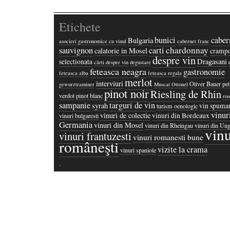
Etichete
bunici
caber
Bulgaria
asocieri gastronomice cu vinul
cabernet franc
chardonnay
sauvignon
carti
calatorie in Mosel
crampo
despre vin
Dragasani
selectionata
cărti despre vin
degustare
feteasca neagra
gastronomie
feteasca alba
feteasca regala
merlot
interviuri
Oliver Bauer
pet
gewurztraminer
Muscat Ottonel
pinot noir
Riesling de Rhin
verdot
pinot blanc
ros
sampanie
targuri de vin
syrah
vin spuma
turism oenologic
vinur
vinuri de colectie
vinuri din Bordeaux
vinuri bulgaresti
Germania
vinuri din Mosel
vinuri din Rheingau
vinuri din Ung
vinu
vinuri frantuzesti
vinuri romanesti bune
româneşti
vizite la crama
vinuri spaniole
·