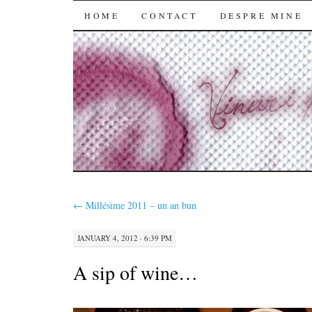
SKIP
HOME
CONTACT
DESPRE MINE
TO
CONTENT
←
Millésime 2011 – un an bun
JANUARY 4, 2012 · 6:39 PM
A sip of wine…