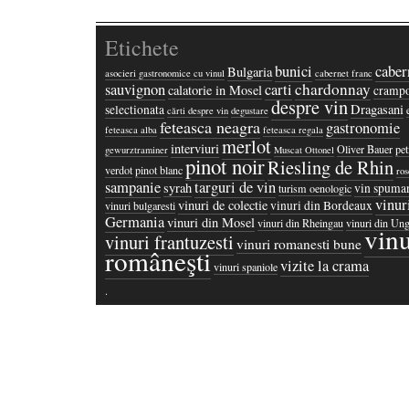
Etichete
bunici
caber
Bulgaria
asocieri gastronomice cu vinul
cabernet franc
chardonnay
sauvignon
carti
calatorie in Mosel
crampo
despre vin
Dragasani
selectionata
cărti despre vin
degustare
feteasca neagra
gastronomie
feteasca alba
feteasca regala
merlot
interviuri
Oliver Bauer
pet
gewurztraminer
Muscat Ottonel
pinot noir
Riesling de Rhin
verdot
pinot blanc
ros
sampanie
targuri de vin
syrah
vin spuma
turism oenologic
vinur
vinuri de colectie
vinuri din Bordeaux
vinuri bulgaresti
Germania
vinuri din Mosel
vinuri din Rheingau
vinuri din Ung
vinu
vinuri frantuzesti
vinuri romanesti bune
româneşti
vizite la crama
vinuri spaniole
·