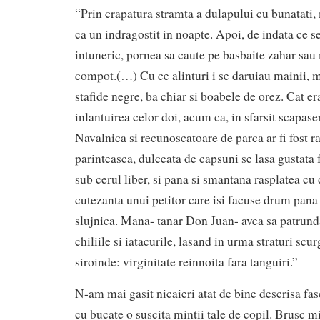
“Prin crapatura stramta a dulapului cu bunatati
ca un indragostit in noapte. Apoi, de indata ce s
intuneric, pornea sa caute pe basbaite zahar sau 
compot.(…) Cu ce alinturi i se daruiau mainii, m
stafide negre, ba chiar si boabele de orez. Cat e
inlantuirea celor doi, acum ca, in sfarsit scapaser
Navalnica si recunoscatoare de parca ar fi fost r
parinteasca, dulceata de capsuni se lasa gustata f
sub cerul liber, si pana si smantana rasplatea cu
cutezanta unui petitor care isi facuse drum pana
slujnica. Mana- tanar Don Juan- avea sa patrund
chiliile si iatacurile, lasand in urma straturi sc
siroinde: virginitate reinnoita fara tanguiri.”
N-am mai gasit nicaieri atat de bine descrisa fa
cu bucate o suscita mintii tale de copil. Brusc mi