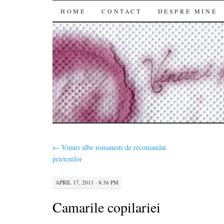
SKIP
HOME
CONTACT
DESPRE MINE
TO
CONTENT
←
Vinuri albe romanesti de recomandat
prietenilor
APRIL 17, 2011 · 8:36 PM
Camarile copilariei