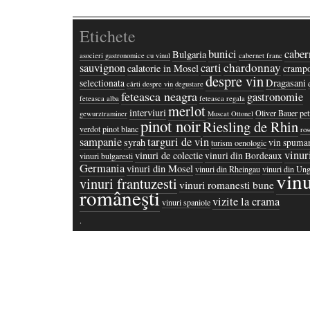
Etichete
bunici
caber
Bulgaria
asocieri gastronomice cu vinul
cabernet franc
chardonnay
sauvignon
carti
calatorie in Mosel
crampo
despre vin
Dragasani
selectionata
cărti despre vin
degustare
feteasca neagra
gastronomie
feteasca alba
feteasca regala
merlot
interviuri
Oliver Bauer
pet
gewurztraminer
Muscat Ottonel
pinot noir
Riesling de Rhin
verdot
pinot blanc
ros
sampanie
targuri de vin
syrah
vin spuma
turism oenologic
vinur
vinuri de colectie
vinuri din Bordeaux
vinuri bulgaresti
Germania
vinuri din Mosel
vinuri din Rheingau
vinuri din Ung
vinu
vinuri frantuzesti
vinuri romanesti bune
româneşti
vizite la crama
vinuri spaniole
·