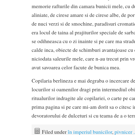
memorie rafturile din camara bunicii mele, cu d
aliniate, de cirese amare si de cirese albe, de por
de nuci verzi si de smochine, paradisuri cromat
era locul de taina al prajiturilor speciale de sarb
se odihneasca cu o zi inainte si pe care ma strad
calde inca, obiecte de schimburi avantajoase cu c
niciodata saleurile mele, care n-au trecut prin 
avut savoarea celor facute de bunica mea.
Copilaria berlineza e mai degraba o incercare d
locurilor si oamenilor dragi prin intermediul obi
ritualurilor indragite ale copilariei, o carte pe c
prima pagina si pe care mi-am dorit sa o citesc 
devoratorului de dulceturi si cu teama de a o te
Filed under
în imperiul bunicilor
,
pivnicer .