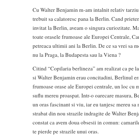
Cu Walter Benjamin m-am intalnit relativ tarziu
trebuit sa calatoresc pana la Berlin. Cand priet
invitat la Berlin, aveam o singura curiozitate. M
toate orasele frumoase ale Europei Centrale, Car
petreaca ultimii ani la Berlin. De ce sa vrei sa m
nu la Praga, la Budapesta sau la Viena ?
Citind “Copilaria berlineza” am realizat ca pe l
si Walter Benjamin erau concitadini, Berlinul er
frumoase orase ale Europei centrale, un loc cu m
suflu mereu proaspat. Intr-o oarecare masura, Be
un oras fascinant si viu, iar eu tanjesc mereu sa 
strabat din nou strazile indragite de Walter Ben
constat ca avem doua obsesii in comun: camarile 
te pierde pe strazile unui oras.