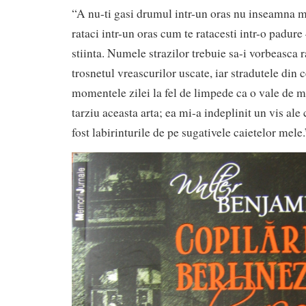
“A nu-ti gasi drumul intr-un oras nu inseamna m
rataci intr-un oras cum te ratacesti intr-o padur
stiinta. Numele strazilor trebuie sa-i vorbeasca r
trosnetul vreascurilor uscate, iar stradutele din 
momentele zilei la fel de limpede ca o vale de 
tarziu aceasta arta; ea mi-a indeplinit un vis ale
fost labirinturile de pe sugativele caietelor mele.