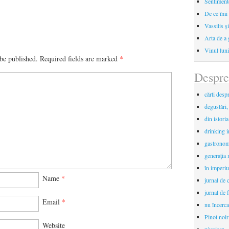
Sentimente
De ce îmi 
Vassilis ș
Arta de a 
Vinul luni
be published.
Required fields are marked
*
Despre
cărti desp
degustări,
din istori
drinking 
gastronomi
generaţia 
în imperiu
Name
*
jurnal de c
jurnal de f
Email
*
nu încerca
Pinot noir
Website