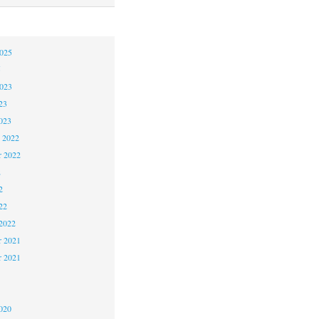
2025
5
2023
23
023
 2022
 2022
2
2
22
2022
 2021
r 2021
1
020