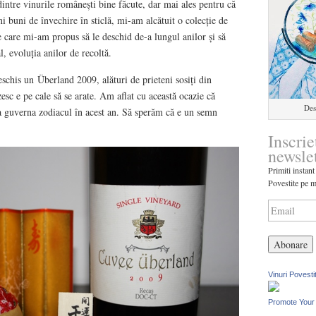
dintre vinurile românești bine făcute, dar mai ales pentru că
i buni de învechire în sticlă, mi-am alcătuit o colecție de
 care mi-am propus să le deschid de-a lungul anilor și să
, evoluția anilor de recoltă.
eschis un Überland 2009, alături de prieteni sosiți din
sc e pe cale să se arate. Am aflat cu această ocazie că
Des
 guverna zodiacul în acest an. Să sperăm că e un semn
Inscrie
newsle
Primiti instant
Povestite pe m
Vinuri Povesti
Promote Your