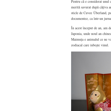
Pentru că e considerat unul 
merită savurat după câțiva an
sticle de Cuvee Überland, pe
documentez, ca într-un jurnal
În acest început de an, am d
Japonia, unde noul an chineze
Maimuța e animalul ce ne va
zodiacal care iubește vinul.