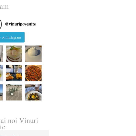
ram
@
vinuripovestite
 on Instagram
ai noi Vinuri
te