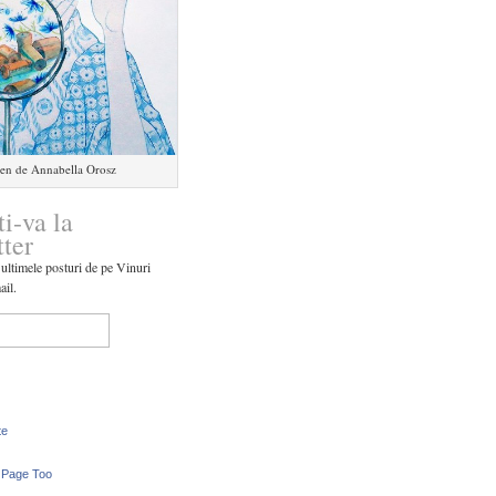
en de Annabella Orosz
ti-va la
tter
 ultimele posturi de pe Vinuri
ail.
te
 Page Too