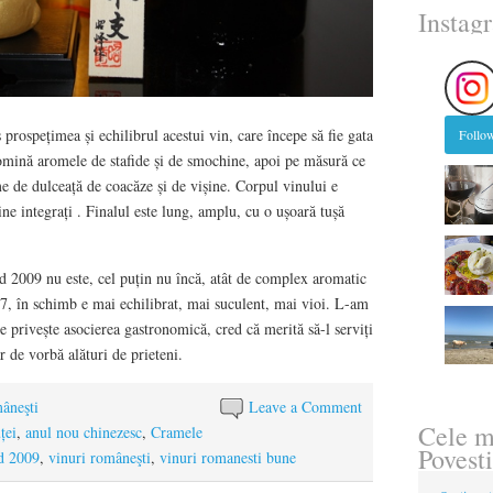
Instag
prospețimea și echilibrul acestui vin, care începe să fie gata
Follow
omină aromele de stafide și de smochine, apoi pe măsură ce
me de dulceață de coacăze și de vișine. Corpul vinului e
ine integrați . Finalul este lung, amplu, cu o ușoară tușă
 2009 nu este, cel puțin nu încă, atât de complex aromatic
7, în schimb e mai echilibrat, mai suculent, mai vioi. L-am
ce privește asocierea gastronomică, cred că merită să-l serviți
r de vorbă alături de prieteni.
mâneşti
Leave a Comment
Cele m
ței
,
anul nou chinezesc
,
Cramele
Povesti
d 2009
,
vinuri româneşti
,
vinuri romanesti bune