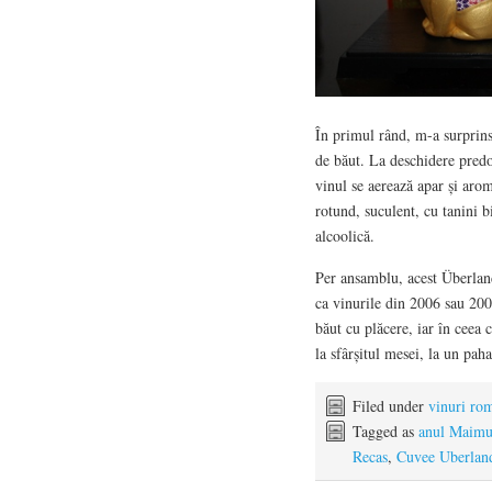
În primul rând, m-a surprins 
de băut. La deschidere pred
vinul se aerează apar și aro
rotund, suculent, cu tanini b
alcoolică.
Per ansamblu, acest Überland
ca vinurile din 2006 sau 200
băut cu plăcere, iar în ceea 
la sfârșitul mesei, la un paha
Filed under
vinuri ro
Tagged as
anul Maimu
Recas
,
Cuvee Uberlan