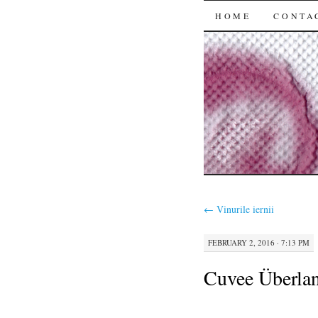
SKIP
HOME
CONTA
TO
CONTENT
←
Vinurile iernii
FEBRUARY 2, 2016 · 7:13 PM
Cuvee Überlan