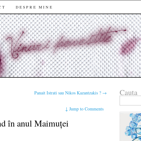
CT
DESPRE MINE
Cauta
Panait Istrati sau Nikos Kazantzakis ?
→
Search
for:
↓
Jump to Comments
d în anul Maimuței