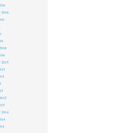
2016
r 2016
016
6
6
16
2016
016
 2015
2015
015
5
15
2015
015
 2014
2014
014