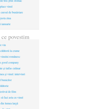
le trec prin stomac
place vinul
i cursul de bunăstare
gusta ziua
i ianuarie
 ce povestim
re vin
 călătorii la crame
a vinului românesc
in good company
e și taifas culinar
mea şi vinul: interviuri
l bunicilor
ălătorie
estival de film
 să faci asta cu vinul
 din lumea largă