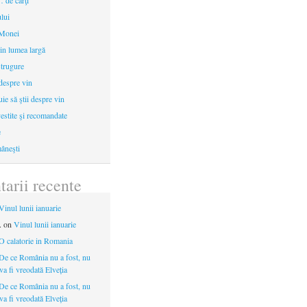
 de cărţi
ului
 Monei
in lumea largă
strugure
 despre vin
uie să ştii despre vin
estite şi recomandate
e
âneşti
arii recente
Vinul lunii ianuarie
.
on
Vinul lunii ianuarie
O calatorie in Romania
De ce România nu a fost, nu
 va fi vreodată Elveția
De ce România nu a fost, nu
 va fi vreodată Elveția