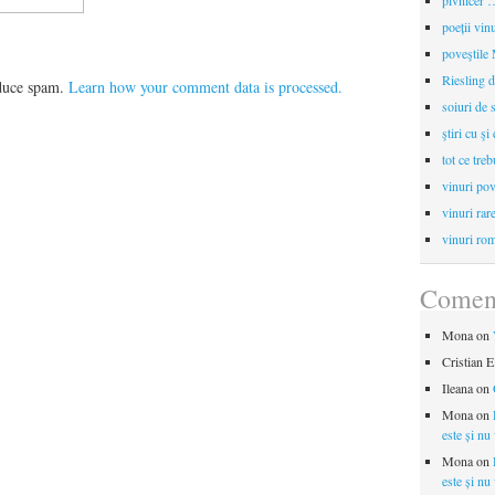
pivnicer …
poeții vin
poveştile
Riesling d
educe spam.
Learn how your comment data is processed.
soiuri de 
ştiri cu şi
tot ce treb
vinuri pov
vinuri rar
vinuri rom
Coment
Mona
on
Cristian E
Ileana
on
Mona
on
este și nu
Mona
on
este și nu