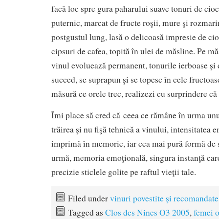
facă loc spre gura paharului suave tonuri de cioc
puternic, marcat de fructe roşii, mure şi rozmarin
postgustul lung, lasă o delicoasă impresie de cio
cipsuri de cafea, topită în ulei de măsline. Pe mă
vinul evoluează permanent, tonurile ierboase şi 
succed, se suprapun şi se topesc în cele fructoase
măsură ce orele trec, realizezi cu surprindere că s
Îmi place să cred că ceea ce rămâne în urma unu
trăirea şi nu fişă tehnică a vinului, intensitatea 
imprimă în memorie, iar cea mai pură formă de se
urmă, memoria emoţională, singura instanţă car
precizie sticlele golite pe raftul vieţii tale.
Filed under
vinuri povestite şi recomandate
Tagged as
Clos des Nines O3 2005
,
femei 