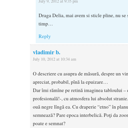
July 9, 2012 at 9:35 pm
Draga Delia, mai avem si sticle pline, nu se 
timp…
Reply
vladimir b.
July 10, 2012 at 10:34 am
O descriere cu asupra de măsură, despre un vin 
apreciat, probabil, pînă la epuizare…
Dar îmi rămîne pe retină imaginea tabloului –
profesională!-, cu atmosfera lui absolut stranie
ouă negre lîngă ea. Cu draperie “etno” în planul
semnează? Pare epoca interbelică. Poţi da zoom 
poate e semnat?