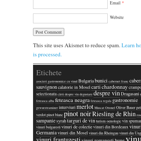
Email
*
Website
This site uses Akismet to reduce spam.
Learn h
is processed.
Etichete
bunici
caber
Bulgaria
asocieri gastronomice cu vinul
cabernet franc
chardonnay
sauvignon
carti
calatorie in Mosel
crampo
despre vin
Dragasani
selectionata
cărti despre vin
degustare
feteasca neagra
gastronomie
feteasca alba
feteasca regala
merlot
interviuri
Oliver Bauer
pet
gewurztraminer
Muscat Ottonel
pinot noir
Riesling de Rhin
verdot
pinot blanc
ros
sampanie
targuri de vin
syrah
vin spuma
turism oenologic
vinur
vinuri de colectie
vinuri din Bordeaux
vinuri bulgaresti
Germania
vinuri din Mosel
vinuri din Rheingau
vinuri din Ung
vinu
vinuri frantuzesti
vinuri romanesti bune