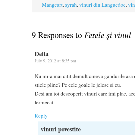
Mangeart
,
syrah
,
vinuri din Languedoc
,
vin
9 Responses to
Fetele şi vinul
Delia
July 9, 2012 at 8:35 pm
Nu mi-a mai citit demult cineva gandurile asa d
sticle pline? Pe cele goale le jelesc si eu.
Desi am tot descoperit vinuri care imi plac, ac
fermecat.
Reply
vinuri povestite