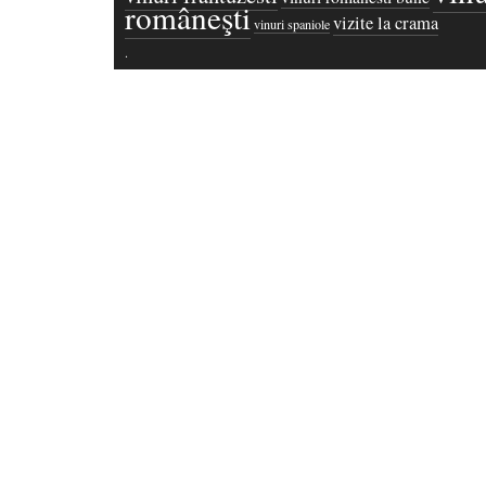
româneşti
vizite la crama
vinuri spaniole
·