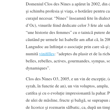
Domeniul Clos des Nines a apărut în 2002, din do
şi schimba profesia şi viaţa, o hotărâre pentru c
curajul necesar. “Nines” înseamnă fete în dialec
d’Oc), vinurile fiind dedicate celor 3 fete ale sal
“une historie des femmes” cu o tainică putere de 
căutând pe urmele lui Isabelle am aflat că, în 200
Langudoc au înfiinţat o asociaţie prin care să-şi
numită
vinifilles
: “adeptes du plasir et de la ric
belles, rebelles, actives, gourmandes, sympas, so
dynamiques”.
Clos des Nines O3, 2005, e un vin de excepţie,
syrah, în functie de an), un vin voluptos, amplu,
catifea şi cu o evoluţie impresionantă la pahar. P
de ulei de măsline, fructe şi baligă, se suprapun 
de licorice şi rozmarin sălbatic, ca, după un timp