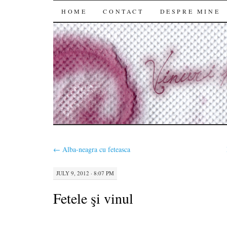
SKIP
HOME
CONTACT
DESPRE MINE
TO
CONTENT
←
Alba-neagra cu feteasca
JULY 9, 2012 · 8:07 PM
Fetele şi vinul