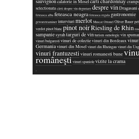
chardonnay
sauvignon
carti
calatorie in Mosel
crampo
despre vin
Dragasani
selectionata
cărti despre vin
degustare
feteasca neagra
gastronomie
feteasca alba
feteasca regala
merlot
interviuri
Oliver Bauer
pet
gewurztraminer
Muscat Ottonel
pinot noir
Riesling de Rhin
verdot
pinot blanc
ros
sampanie
targuri de vin
syrah
vin spuma
turism oenologic
vinur
vinuri de colectie
vinuri din Bordeaux
vinuri bulgaresti
Germania
vinuri din Mosel
vinuri din Rheingau
vinuri din Ung
vinu
vinuri frantuzesti
vinuri romanesti bune
româneşti
vizite la crama
vinuri spaniole
·