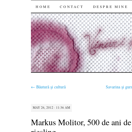
SKIP
HOME
CONTACT
DESPRE MINE
TO
CONTENT
←
Băutură şi cultură
Savarina şi gur
MAY 26, 2012 · 11:36 AM
Markus Molitor, 500 de ani de
riesling