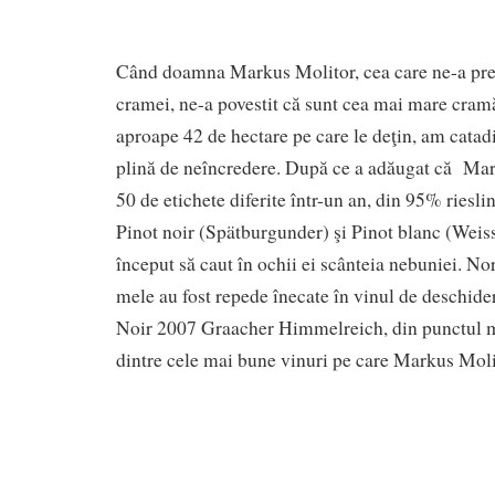
Când doamna Markus Molitor, cea care ne-a prez
cramei, ne-a povestit că sunt cea mai mare cram
aproape 42 de hectare pe care le deţin, am catadi
plină de neîncredere. După ce a adăugat că Ma
50 de etichete diferite într-un an, din 95% riesli
Pinot noir (Spätburgunder) şi Pinot blanc (Wei
început să caut în ochii ei scânteia nebuniei. No
mele au fost repede înecate în vinul de deschide
Noir 2007 Graacher Himmelreich, din punctul m
dintre cele mai bune vinuri pe care Markus Molit