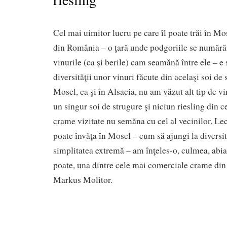
Cel mai uimitor lucru pe care îl poate trăi în Mo
din România – o ţară unde podgoriile se numără 
vinurile (ca şi berile) cam seamănă între ele – e 
diversităţii unor vinuri făcute din acelaşi soi de 
Mosel, ca şi în Alsacia, nu am văzut alt tip de vi
un singur soi de strugure şi niciun riesling din c
crame vizitate nu semăna cu cel al vecinilor. Lec
poate învăţa în Mosel – cum să ajungi la divers
simplitatea extremă – am înţeles-o, culmea, abia
poate, una dintre cele mai comerciale crame din
Markus Molitor.