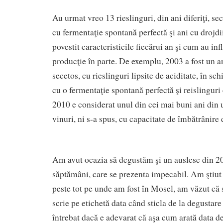
Au urmat vreo 13 rieslinguri, din ani diferiţi, sec
cu fermentaţie spontană perfectă şi ani cu drojdi
povestit caracteristicile fiecărui an şi cum au inf
producţie în parte. De exemplu, 2003 a fost un an
secetos, cu rieslinguri lipsite de aciditate, în s
cu o fermentaţie spontană perfectă şi reislinguri
2010 e considerat unul din cei mai buni ani din u
vinuri, ni s-a spus, cu capacitate de îmbătrânire 
Am avut ocazia să degustăm şi un auslese din 20
săptămâni, care se prezenta impecabil. Am ştiut 
peste tot pe unde am fost în Mosel, am văzut că 
scrie pe etichetă data când sticla de la degustar
întrebat dacă e adevarat că aşa cum arată data de