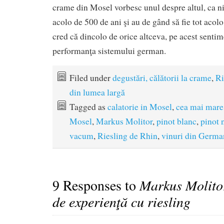
crame din Mosel vorbesc unul despre altul, ca n
acolo de 500 de ani şi au de gând să fie tot acolo 
cred că dincolo de orice altceva, pe acest senti
performanţa sistemului german.
Filed under
degustări, călătorii la crame
,
Ri
din lumea largă
Tagged as
calatorie in Mosel
,
cea mai mare
Mosel
,
Markus Molitor
,
pinot blanc
,
pinot 
vacum
,
Riesling de Rhin
,
vinuri din Germa
9 Responses to
Markus Molitor
de experienţă cu riesling