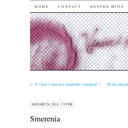
SKIP
HOME
CONTACT
DESPRE MINE
TO
CONTENT
←
E vinul o marcă a identităţii româneşti ?
M-am născut 
JANUARY 24, 2014 · 7:35 PM
Smerenia