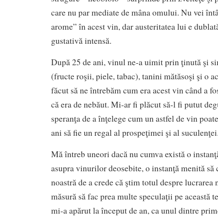
care nu par mediate de mâna omului. Nu vei înt
arome” în acest vin, dar austeritatea lui e dublat
gustativă intensă.
După 25 de ani, vinul ne-a uimit prin ţinută şi s
(fructe roşii, piele, tabac), tanini mătăsoşi şi o a
făcut să ne întrebăm cum era acest vin când a fo
că era de nebăut. Mi-ar fi plăcut să-l fi putut deg
speranţa de a înţelege cum un astfel de vin poat
ani să fie un regal al prospeţimei şi al suculenţei
Mă întreb uneori dacă nu cumva există o instanţ
asupra vinurilor deosebite, o instanţă menită să 
noastră de a crede că ştim totul despre lucrarea n
măsură să fac prea multe speculaţii pe această t
mi-a apărut la început de an, ca unul dintre prim