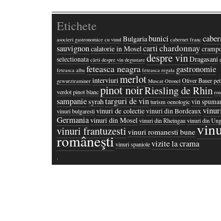
Etichete
bunici
caber
Bulgaria
asocieri gastronomice cu vinul
cabernet franc
chardonnay
sauvignon
carti
calatorie in Mosel
crampo
despre vin
Dragasani
selectionata
cărti despre vin
degustare
feteasca neagra
gastronomie
feteasca alba
feteasca regala
merlot
interviuri
Oliver Bauer
pet
gewurztraminer
Muscat Ottonel
pinot noir
Riesling de Rhin
verdot
pinot blanc
ros
sampanie
targuri de vin
syrah
vin spuma
turism oenologic
vinur
vinuri de colectie
vinuri din Bordeaux
vinuri bulgaresti
Germania
vinuri din Mosel
vinuri din Rheingau
vinuri din Ung
vinu
vinuri frantuzesti
vinuri romanesti bune
româneşti
vizite la crama
vinuri spaniole
·