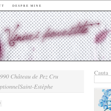
CT
DESPRE MINE
Cauta
990 Château de Pez Cru
Search
for:
ptionnelSaint-Estèphe
M