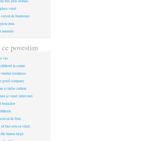
le trec prin stomac
place vinul
i cursul de bunăstare
gusta ziua
i ianuarie
 ce povestim
re vin
 călătorii la crame
a vinului românesc
in good company
e și taifas culinar
mea şi vinul: interviuri
l bunicilor
ălătorie
estival de film
 să faci asta cu vinul
 din lumea largă