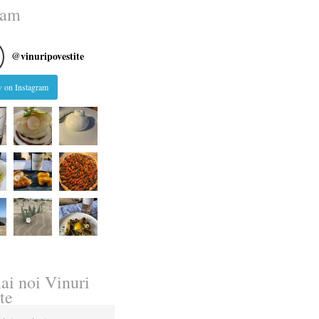
ram
@
vinuripovestite
 on Instagram
ai noi Vinuri
te