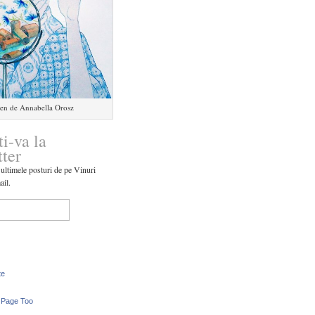
en de Annabella Orosz
ti-va la
tter
 ultimele posturi de pe Vinuri
ail.
te
 Page Too