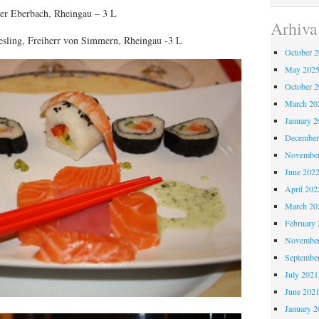
ter Eberbach, Rheingau – 3 L
Arhiva
esling, Freiherr von Simmern, Rheingau -3 L
October 
May 202
October 
March 20
January 2
December
November
June 202
April 202
March 20
February 
November
Septembe
July 2021
June 202
January 2