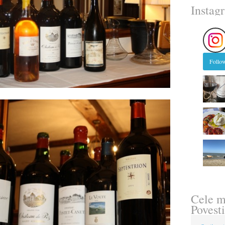
Instag
Follow
Cele m
Povesti