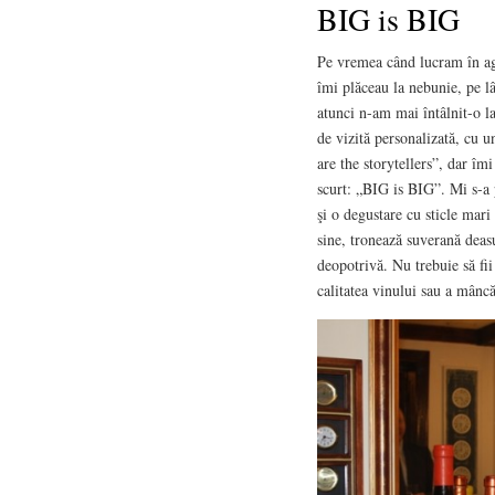
BIG is BIG
Pe vremea când lucram în ag
îmi plăceau la nebunie, pe l
atunci n-am mai întâlnit-o la 
de vizită personalizată, cu un
are the storytellers”, dar îm
scurt: „BIG is BIG”. Mi s-a 
şi o degustare cu sticle mari
sine, tronează suverană deas
deopotrivă. Nu trebuie să fii
calitatea vinului sau a mâncă