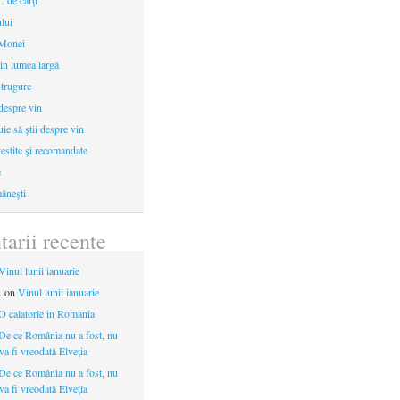
 de cărţi
ului
 Monei
in lumea largă
strugure
 despre vin
uie să ştii despre vin
estite şi recomandate
e
âneşti
arii recente
Vinul lunii ianuarie
.
on
Vinul lunii ianuarie
O calatorie in Romania
De ce România nu a fost, nu
 va fi vreodată Elveția
De ce România nu a fost, nu
 va fi vreodată Elveția