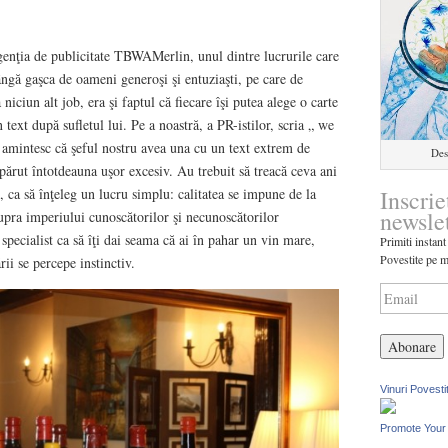
enţia de publicitate TBWAMerlin, unul dintre lucrurile care
ângă gaşca de oameni generoşi şi entuziaşti, pe care de
niciun alt job, era şi faptul că fiecare îşi putea alege o carte
 text după sufletul lui. Pe a noastră, a PR-istilor, scria „ we
i amintesc că şeful nostru avea una cu un text extrem de
Des
părut întotdeauna uşor excesiv. Au trebuit să treacă ceva ani
Inscrie
 , ca să înţeleg un lucru simplu: calitatea se impune de la
newsle
upra imperiului cunoscătorilor şi necunoscătorilor
 specialist ca să îţi dai seama că ai în pahar un vin mare,
Primiti instant
Povestite pe m
rii se percepe instinctiv.
Vinuri Povesti
Promote Your