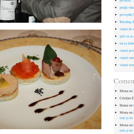
pivnicer …
poeții vin
poveştile
Riesling d
soiuri de 
ştiri cu şi
tot ce treb
vinuri pov
vinuri rar
vinuri rom
Coment
Mona
on
Cristian E
Ileana
on
Mona
on
este și nu
Mona
on
este și nu