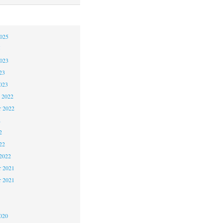
2025
5
2023
23
023
 2022
 2022
2
2
22
2022
 2021
r 2021
1
020