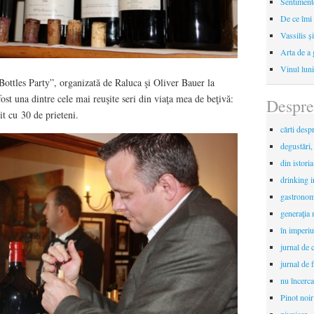
Sentimente
De ce îmi 
Vassilis ș
Arta de a 
Vinul luni
Bottles Party”, organizată de Raluca şi Oliver Bauer la
st una dintre cele mai reuşite seri din viaţa mea de beţivă:
Despre
it cu 30 de prieteni.
cărti desp
degustări,
din istori
drinking 
gastronomi
generaţia 
în imperiu
jurnal de c
jurnal de f
nu încerca
Pinot noir