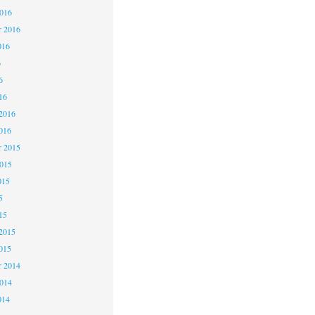
2016
r 2016
016
6
6
16
2016
016
 2015
2015
015
5
15
2015
015
 2014
2014
014