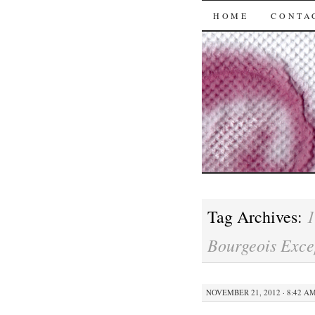
SKIP
HOME
CONTA
TO
CONTENT
1
Tag Archives:
Bourgeois Exce
NOVEMBER 21, 2012 · 8:42 A