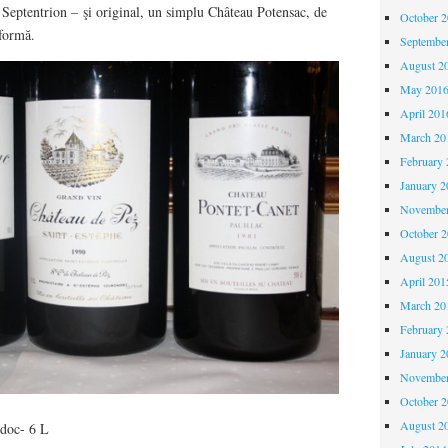
i Septentrion – şi original, un simplu Château Potensac, de
October 
formă.
Septembe
August 2
May 201
April 201
March 20
February 
January 2
November
October 
August 2
April 201
March 20
February 
January 2
November
October 
August 2
doc- 6 L