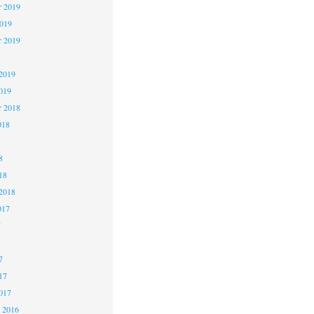
 2019
2019
r 2019
2019
019
r 2018
018
8
18
2018
017
7
7
7
17
017
 2016