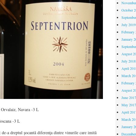
November
October 
Septembe
July 2019
February 
January 2
Septembe
August 2
July 2018
April 201
March 20
February 
August 2
June 201
May 201
 Orvalaiz, Navara -3 L
April 201
March 20
Toscana -3 L
January 2
t de-a dreptul şocantă diferenţa dintre vinurile care imită
December