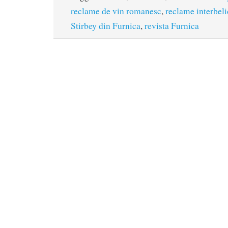
reclame de vin romanesc
,
reclame interbeli
Stirbey din Furnica
,
revista Furnica