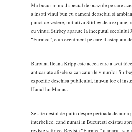
Ma bucur in mod special de ocaziile pe care aces
a insoti vinul bun cu oameni deosebiti si ambian
punct de vedere, initiativa Stirbey de a expune, r
cu vinuri Stirbey aparute la inceputul secolului X
“Furnica”, e un eveniment pe care il asteptam d
Baroana Ileana Kripp este aceea care a avut idee
anticariate afisele si caricaturile vinurilor Stirb
expozitie deschisa publicului, intr-un loc el insus
Hanul lui Manuc.
Se stie destul de putin despre perioada de aur a 
interbelice, cand numai in Bucuresti existau ap
reviste satirice. Revista “Furnica” a aparut, sap