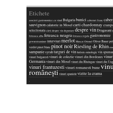
Etichete
bunici
caber
Bulgaria
asocieri gastronomice cu vinul
cabernet franc
chardonnay
sauvignon
carti
calatorie in Mosel
crampo
despre vin
Dragasani
selectionata
cărti despre vin
degustare
feteasca neagra
gastronomie
feteasca alba
feteasca regala
merlot
interviuri
Oliver Bauer
pet
gewurztraminer
Muscat Ottonel
pinot noir
Riesling de Rhin
verdot
pinot blanc
ros
sampanie
targuri de vin
syrah
vin spuma
turism oenologic
vinur
vinuri de colectie
vinuri din Bordeaux
vinuri bulgaresti
Germania
vinuri din Mosel
vinuri din Rheingau
vinuri din Ung
vinu
vinuri frantuzesti
vinuri romanesti bune
româneşti
vizite la crama
vinuri spaniole
·