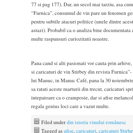
77 si pag 177). Dar, un secol mai tarziu, asa cum
“Furnica”, consumul de vin pare un fenomen gene
pentru subtile atacuri politice (unele dintre ace
astazi). Probabil ca o analiza bine documentata 
multe raspunsuri curiozitatii noastre.
Pana cand si alti pasionati vor cauta prin arhive
si caricaturi de vin Stirbey din revista Furnica”-
lui Manuc, in Manuc Café, pana la 30 noiembrie.
sa ratati aceste marturii din trecut, caricaturi spr
intepatoare ca o cramposie, dar si afise melancol
regala genius loci care a vazut multe.
Filed under
din istoria vinului românesc
Tagged as
afise
,
caricaturi
,
caricaturi Stirbe