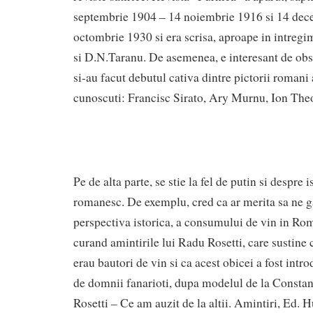
septembrie 1904 – 14 noiembrie 1916 si 14 dec
octombrie 1930 si era scrisa, aproape in intreg
si D.N.Taranu. De asemenea, e interesant de obse
si-au facut debutul cativa dintre pictorii romani 
cunoscuti: Francisc Sirato, Ary Murnu, Ion The
Pe de alta parte, se stie la fel de putin si despre i
romanesc. De exemplu, cred ca ar merita sa ne g
perspectiva istorica, a consumului de vin in Ro
curand amintirile lui Radu Rosetti, care sustine 
erau bautori de vin si ca acest obicei a fost int
de domnii fanarioti, dupa modelul de la Consta
Rosetti – Ce am auzit de la altii. Amintiri, Ed.