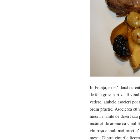
În Franţa, există două curent
de foie gras: partizanii vinu
vedere, ambele asocieri pot a
ordin practic. Asocierea cu vi
mesei, înainte de desert sau 
încărcat de arome ca vinul li
vin roşu e mult mai practică 
mesei. Dintre vinurile licoro