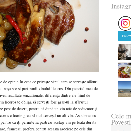
Instag
Follow
e de opinie în ceea ce priveşte vinul care se serveşte alături
lui roşu sec şi partizanii vinului licoros. Din punctul meu de
vea rezultate senzationale, diferenţa dintre ele fiind de
n licoros te obligă să serveşti foie gras-ul la sfârsitul
pe post de desert, pentru că după un vin atât de seducator şi
Cele m
coros e foarte greu să mai serveşti un alt vin. Asocierea cu
Povesti
pentru că iţi permite să păstrezi acelaşi vin pe toată durata
ase, francezii preferă pentru aceasta asociere pe cele din