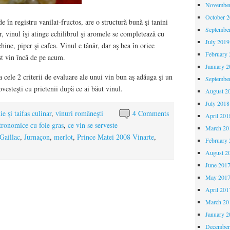
November
October 
 în registru vanilat-fructos, are o structură bună şi tanini
Septembe
, vinul îşi atinge echilibrul şi aromele se completează cu
July 2019
ine, piper şi cafea. Vinul e tânăr, dar aş bea în orice
February 
st vin încă de pe acum.
January 2
la cele 2 criterii de evaluare ale unui vin bun aş adăuga şi un
Septembe
ovesteşti cu prietenii după ce ai băut vinul.
August 2
July 2018
e și taifas culinar
,
vinuri româneşti
4 Comments
April 201
stronomice cu foie gras
,
ce vin se serveste
March 20
Gaillac
,
Jurnaçon
,
merlot
,
Prince Matei 2008 Vinarte
,
February 
August 2
June 201
May 201
April 201
March 20
January 2
December