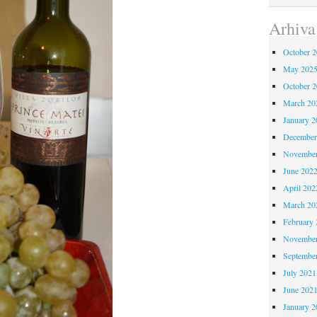
Arhiva
October 
May 202
October 
March 20
January 2
December
November
June 202
April 202
March 20
February 
November
Septembe
July 2021
June 202
January 2