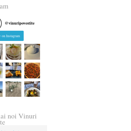
ram
@
vinuripovestite
 on Instagram
ai noi Vinuri
te