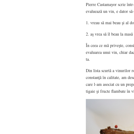
Pierre Castamayor scrie într-
evaluează un vin, e dator să-
1. vreau să mai beau şi al do
2. aş vrea să îl beau la masă
În ceea ce mă priveşte, consi
evaluarea unui vin, chiar dac
ta.
Din lista scurtă a vinurilor r
constanţă în calitate, am des
care l-am asociat cu un prepa
tigaie şi fructe flambate în v