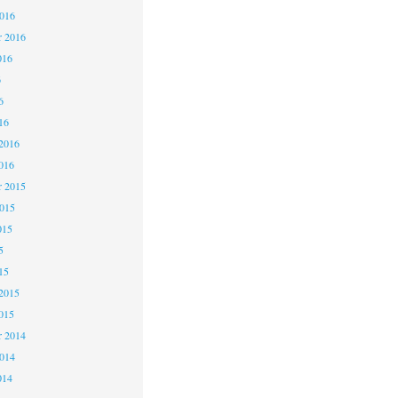
2016
r 2016
016
6
6
16
2016
016
 2015
2015
015
5
15
2015
015
 2014
2014
014