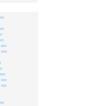
2025
5
2023
23
023
 2022
 2022
2
2
22
2022
 2021
r 2021
1
020