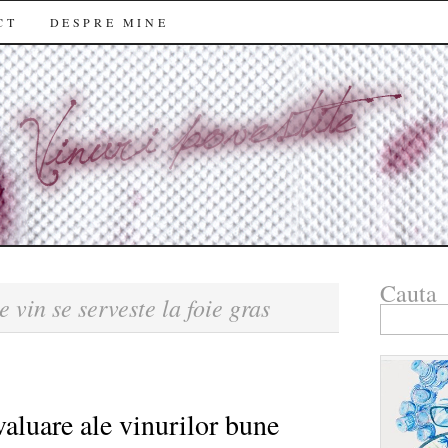
CT
DESPRE MINE
Cauta
e vin se serveste la foie gras
Search
for:
valuare ale vinurilor bune