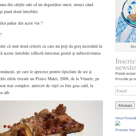
una din cărţile sale că un degustător onest, atunci când
şi pună două întrebări:
ilea pahar din acest vin ?
 ?
der că sunt două criterii cu care nu poţi da greş niciodată în
Des
ă aceste întrebări reflectă întocmai gustul şi subiectivitatea
Inscrie
newsle
omâneşti, pe care le apreciez pentru tipicitate de soi şi
Primiti instant
chis zilele trecute un Prince Matei, 2008, de la Vinarte, pe
Povestite pe m
rat mai complex: antricot de viţel cu foie gras cald, la
in alb.
Vinuri Povesti
Promote Your