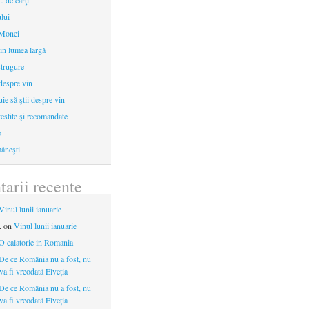
 de cărţi
ului
 Monei
in lumea largă
strugure
 despre vin
uie să ştii despre vin
estite şi recomandate
e
âneşti
arii recente
Vinul lunii ianuarie
.
on
Vinul lunii ianuarie
O calatorie in Romania
De ce România nu a fost, nu
 va fi vreodată Elveția
De ce România nu a fost, nu
 va fi vreodată Elveția