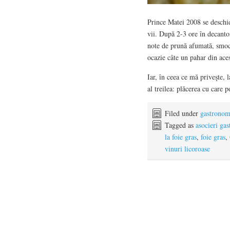
Prince Matei 2008 se deschide
vii. După 2-3 ore în decantor
note de prună afumată, smoch
ocazie câte un pahar din ace
Iar, în ceea ce mă priveşte, 
al treilea: plăcerea cu care p
Filed under
gastronomi
Tagged as
asocieri ga
la foie gras
,
foie gras
,
vinuri licoroase