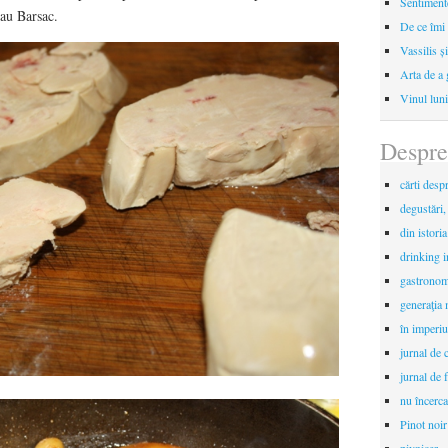
Sentimente
sau Barsac.
De ce îmi 
Vassilis ș
Arta de a 
Vinul luni
Despre
cărti desp
degustări,
din istori
drinking 
gastronomi
generaţia 
în imperiu
jurnal de c
jurnal de f
nu încerca
Pinot noir