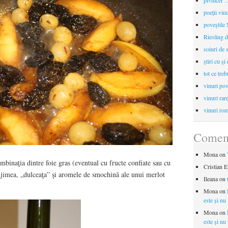
pivnicer …
poeții vin
poveştile
Riesling d
soiuri de 
ştiri cu şi
tot ce treb
vinuri pov
vinuri rar
vinuri rom
Coment
Mona
on
mbinaţia dintre foie gras (eventual cu fructe confiate sau cu
Cristian E
njimea, „dulceaţa” şi aromele de smochină ale unui merlot
Ileana
on
Mona
on
este și nu
Mona
on
este și nu