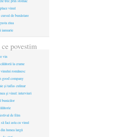
le trec prin stomac
place vinul
i cursul de bunăstare
gusta ziua
i ianuarie
 ce povestim
re vin
 călătorii la crame
a vinului românesc
in good company
e și taifas culinar
mea şi vinul: interviuri
l bunicilor
ălătorie
estival de film
 să faci asta cu vinul
 din lumea largă