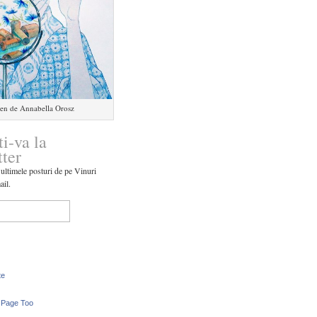
en de Annabella Orosz
ti-va la
tter
 ultimele posturi de pe Vinuri
ail.
te
 Page Too