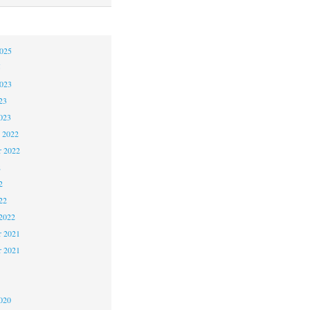
2025
5
2023
23
023
 2022
 2022
2
2
22
2022
 2021
r 2021
1
020