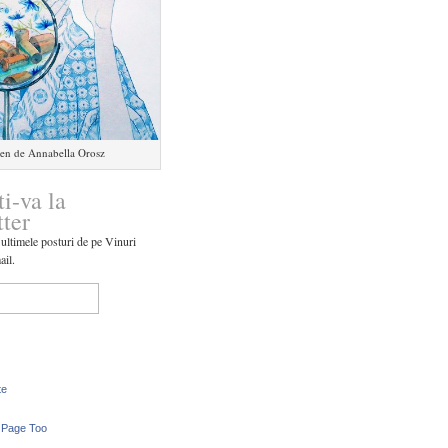
en de Annabella Orosz
ti-va la
tter
 ultimele posturi de pe Vinuri
ail.
te
 Page Too