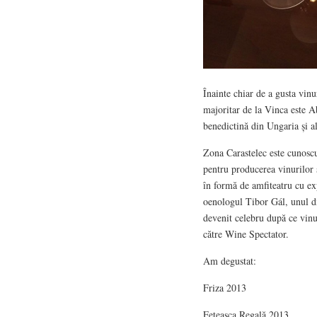
Înainte chiar de a gusta vinu
majoritar de la Vinca este 
benedictină din Ungaria și a
Zona Carastelec este cunoscut
pentru producerea vinurilor 
în formă de amfiteatru cu exp
oenologul Tibor Gál, unul di
devenit celebru după ce vinul
către Wine Spectator.
Am degustat:
Friza 2013
Feteasca Regală 2013