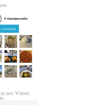
ram
@
vinuripovestite
 on Instagram
ai noi Vinuri
te