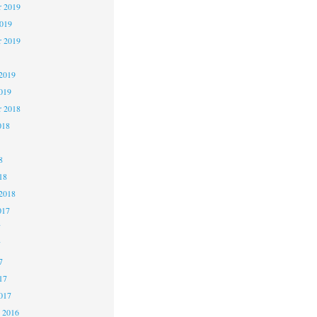
 2019
2019
r 2019
2019
019
r 2018
018
8
18
2018
017
7
7
7
17
017
 2016