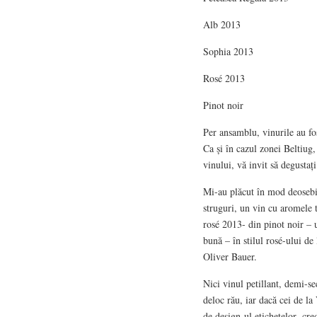
Alb 2013
Sophia 2013
Rosé 2013
Pinot noir
Per ansamblu, vinurile au fos
Ca și în cazul zonei Beltiug,
vinului, vă invit să degustaț
Mi-au plăcut în mod deosebit
struguri, un vin cu aromele 
rosé 2013- din pinot noir – u
bună – în stilul rosé-ului de
Oliver Bauer.
Nici vinul petillant, demi-se
deloc rău, iar dacă cei de la
de design-ul etichetelor- cre