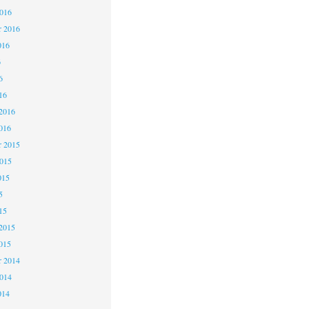
2016
r 2016
016
6
6
16
2016
016
 2015
2015
015
5
15
2015
015
 2014
2014
014