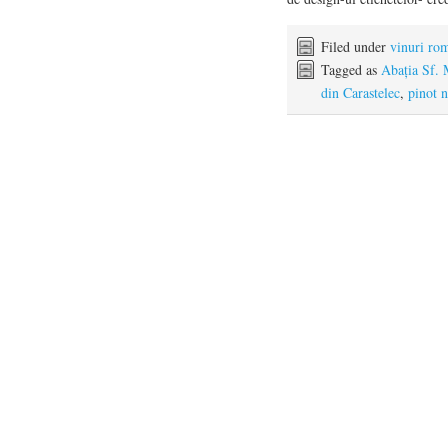
Filed under
vinuri ro
Tagged as
Abația Sf.
din Carastelec
,
pinot n