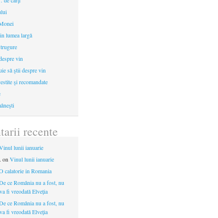
 de cărţi
ului
 Monei
in lumea largă
strugure
 despre vin
uie să ştii despre vin
estite şi recomandate
e
âneşti
arii recente
Vinul lunii ianuarie
.
on
Vinul lunii ianuarie
O calatorie in Romania
De ce România nu a fost, nu
 va fi vreodată Elveția
De ce România nu a fost, nu
 va fi vreodată Elveția