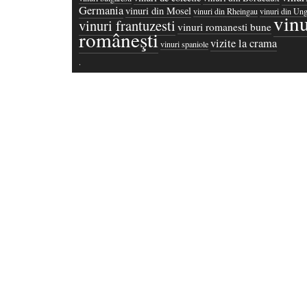
Germania
vinuri din Mosel
vinuri din Rheingau
vinuri din Ung
vinu
vinuri frantuzesti
vinuri romanesti bune
româneşti
vizite la crama
vinuri spaniole
·