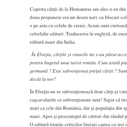
Coperta cărții de la Humanitas am ales-o eu din
doua propunere era un desen naiv cu blocuri col
o pe asta cu celule de creier. Acum sunt curioasă
celorlalte edituri: Traducerea în engleză, de exe
editură mare din India.
În Elve
ț
ia, cărțile și vinurile mi s-au părut acce
pentru bugetul unui turist român. Cum arată pia
germană ? Este subvenționat prețul cărții ? Sunt
decât la noi?
În Elveția nu se subvenționează doar cărți și vinu
cașcavalurile ce subvenționate sunt! Sigur că tir
mari ca cele din România, dar și populația din 
mare. Apoi și procentajul de cititori din rândul 
O editură trimite criticilor literari cartea cu trei