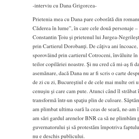
-interviu cu Dana Grigorcea-
Prietenia mea cu Dana pare coborâtă din romanu
Căderea în lume”, în care cele două personaje – î
Constantin Țoiu și prietenul lui Jurgea-Negrileș
prin Cartierul Dorobanți. De câțiva ani încoace
sporovăind prin cartierul Cotroceni, învăluite în
teilor copilăriei noastre. Și nu cred că mi-aș fi 
asemănare, dacă Dana nu ar fi scris o carte desp
de zi cu zi, Bucureștiul e de cele mai multe ori 
cenușiu și care cam pute. Atunci când îl străba
transformă într-un spațiu plin de culoare. Săptă
am plimbat ultima oară la ceas de seară, ne-am î
am sări gardul arenelor BNR ca să ne plimbăm pr
guvernatorului și să protestăm împotriva faptulu
nu e deschis publicului.