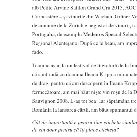
alb Petite Arvine Saillon Grand Cru 2015, AOC
Corbassière – și vinurile din Wachau, Grüner Ve
de cununie de la Zürich e negustor de vinuri și a
Portugalia, de exemplu Medeiros Special Selec
Regional Alentejano: După ce le beau, am impre
fado.
Toamna asta, la un festival de literatură de la I
că sunt rudă cu doamna Ileana Kripp a minunatel
de drag, pentru că am descoperit în Ileana Krip
fermecătoare, am mai băut niște vin roșu de la 
Sauvignon 2008. L-aș tot bea! Iar săptămâna tre
România la lansarea cărtii, am băut spumantul 
Cât de importantă e pentru tine eticheta vinulu
de vin doar pentru că îți place eticheta?