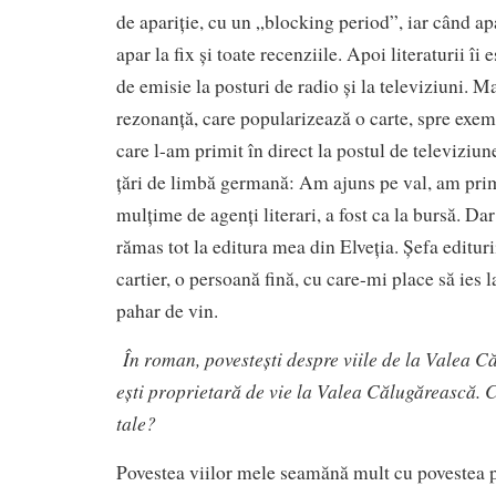
de apariție, cu un „blocking period”, iar când ap
apar la fix și toate recenziile. Apoi literaturii îi
de emisie la posturi de radio și la televiziuni. M
rezonanță, care popularizează o carte, spre exe
care l-am primit în direct la postul de televiziune
țări de limbă germană: Am ajuns pe val, am primi
mulțime de agenți literari, a fost ca la bursă. D
rămas tot la editura mea din Elveția. Șefa editur
cartier, o persoană fină, cu care-mi place să ies l
pahar de vin.
În roman, povestești despre viile de la Valea C
ești proprietară de vie la Valea Călugărească. C
tale?
Povestea viilor mele seamănă mult cu povestea p