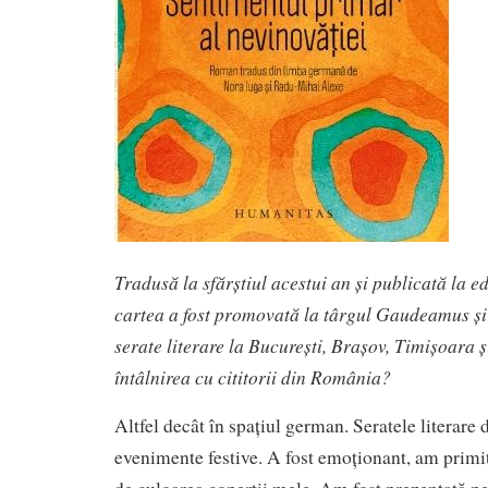
Tradusă la sfărștiul acestui an și publicată la 
cartea a fost promovată la târgul Gaudeamus și 
serate literare la București, Brașov, Timișoara ș
întâlnirea cu cititorii din România?
Altfel decât în spațiul german. Seratele literare
evenimente festive. A fost emoționant, am primit 