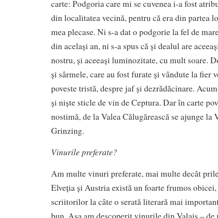
carte: Podgoria care mi se cuvenea i-a fost atribu
din localitatea vecină, pentru că era din partea l
mea plecase. Ni s-a dat o podgorie la fel de mare,
din același an, ni s-a spus că și dealul are aceeaș
nostru, și aceeași luminozitate, cu mult soare. Do
și sârmele, care au fost furate și vândute la fier v
poveste tristă, despre jaf și dezrădăcinare. Acu
și niște sticle de vin de Ceptura. Dar în carte po
nostimă, de la Valea Călugărească se ajunge la Vi
Grinzing.
Vinurile preferate?
Am multe vinuri preferate, mai multe decât prilej
Elveția și Austria există un foarte frumos obicei,
scriitorilor la câte o serată literară mai importan
bun. Așa am descoperit vinurile din Valais – de 