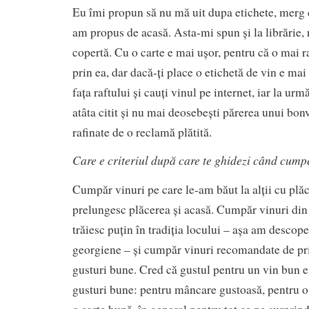
Eu îmi propun să nu mă uit dupa etichete, merg c
am propus de acasă. Asta-mi spun și la librărie,
copertă. Cu o carte e mai ușor, pentru că o mai ra
prin ea, dar dacă-ți place o etichetă de vin e ma
fața raftului și cauți vinul pe internet, iar la ur
atâta citit și nu mai deosebești părerea unui bon
rafinate de o reclamă plătită.
Care e criteriul după care te ghidezi când cumpe
Cumpăr vinuri pe care le-am băut la alții cu plăc
prelungesc plăcerea și acasă. Cumpăr vinuri din 
trăiesc puțin în tradiția locului – așa am descoper
georgiene – și cumpăr vinuri recomandate de prie
gusturi bune. Cred că gustul pentru un vin bun e
gusturi bune: pentru mâncare gustoasă, pentru 