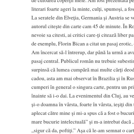
de culoarea coperții mele. Am fost prezentată pes
literari foarte ageri la minte, culți, spumoși, a fos
La seratele din Elveția, Germania și Austria se v
autorul citește din carte cam 45 de minute. În R
nevoie sa citesti, ai critici care-ți citează liber p
de exemplu, Florin Bican a citat un pasaj erotic,
Am încercat să-l întrerup, dar până la urmă a av
pasaj central. Publicul român nu trebuie subest
surpinsă că lumea cumpără mai multe cărți deoda
cadou, asta am mai observat în Brazilia și în Ru
cumperi în general o singura carte, pentru un priet
înainte să i-o dai. La evenimentul din Cluj, au 
și-o doamna în vârsta, foarte în vârsta, ieșiți di
aplecat către mine și mi-a spus că a fost o bucuri
mare bucurie intelectuală” și m-a intrebat dacă „
„sigur că da, poftiți.” Așa că le-am semnat o cart