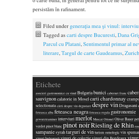
o carte bună, în general pentru tot ce ne surprind
persistăm în rafinament.
Filed under
generaţia mea şi vinul: interviu
Tagged as
carti despre Bucuresti
,
Dana Gri
Parcul cu Platani
,
Sentimentul primar al ne
literare
,
Targul de carte Gaudeamus
,
Zuric
Etichete
bunici
caber
Bulgaria
asocieri gastronomice cu vinul
cabernet franc
chardonnay
sauvignon
carti
calatorie in Mosel
crampo
despre vin
Dragasani
selectionata
cărti despre vin
degustare
feteasca neagra
gastronomie
feteasca alba
feteasca regala
merlot
interviuri
Oliver Bauer
pet
gewurztraminer
Muscat Ottonel
pinot noir
Riesling de Rhin
verdot
pinot blanc
ros
sampanie
targuri de vin
syrah
vin spuma
turism oenologic
vinur
vinuri de colectie
vinuri din Bordeaux
vinuri bulgaresti