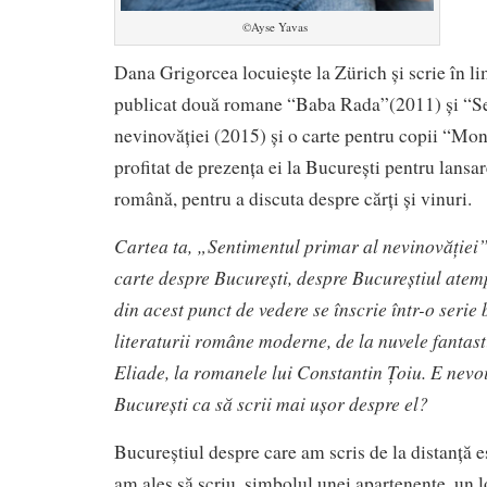
©Ayse Yavas
Dana Grigorcea locuiește la Zürich și scrie în 
publicat două romane “Baba Rada”(2011) și “Se
nevinovăției (2015) și o carte pentru copii “M
profitat de prezența ei la București pentru lansar
română, pentru a discuta despre cărți și vinuri.
C
artea ta, „Sentimentul primar al nevinovăției”
carte despre București, despre Bucureștiul atemp
din acest punct de vedere se înscrie într-o serie 
literaturii române moderne, de la nuvele fantast
Eliade, la romanele lui Constantin Țoiu. E nevoi
București ca să scrii mai ușor despre el?
Bucureștiul despre care am scris de la distanță e
am ales să scriu, simbolul unei apartenențe, un l