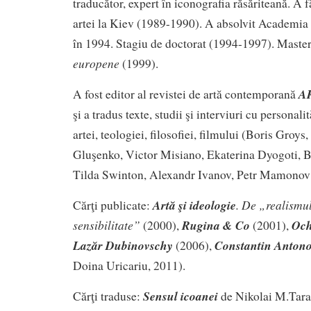
traducător, expert în iconografia răsăriteană. A fă
artei la Kiev (1989-1990). A absolvit Academia 
în 1994. Stagiu de doctorat (1994-1997). Master
europene
(1999).
A
A fost editor al revistei de artă contemporană
şi a tradus texte, studii şi interviuri cu personali
artei, teologiei, filosofiei, filmului (Boris Groy
Gluşenko, Victor Misiano, Ekaterina Dyogoti, B
Tilda Swinton, Alexandr Ivanov, Petr Mamonov 
Artă şi ideologie
. De „realismul
Cărţi publicate:
sensibilitate”
Rugina & Co
Och
(2000),
(2001),
Lazăr Dubinovschy
Constantin Antono
(2006),
Doina Uricariu, 2011).
Sensul icoanei
Cărţi traduse:
de Nikolai M.Tara