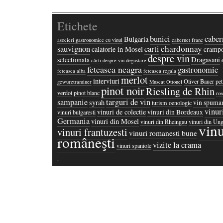
Etichete
bunici
caber
Bulgaria
asocieri gastronomice cu vinul
cabernet franc
chardonnay
sauvignon
carti
calatorie in Mosel
crampo
despre vin
Dragasani
selectionata
cărti despre vin
degustare
feteasca neagra
gastronomie
feteasca alba
feteasca regala
merlot
interviuri
Oliver Bauer
pet
gewurztraminer
Muscat Ottonel
pinot noir
Riesling de Rhin
verdot
pinot blanc
ros
sampanie
targuri de vin
syrah
vin spuma
turism oenologic
vinur
vinuri de colectie
vinuri din Bordeaux
vinuri bulgaresti
Germania
vinuri din Mosel
vinuri din Rheingau
vinuri din Ung
vinu
vinuri frantuzesti
vinuri romanesti bune
româneşti
vizite la crama
vinuri spaniole
·