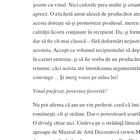
şosete cu vinul. Nici culorile prea multe şi crian
agreez. O etichetă atent aleasă de producător ate
acesta doreşte să-şi promoveze produsul, mereu 
calităţii licorii conţinute în recipient. Da, şi for
dar să fie cît mai clasică – fără deformări nejusti
acesteia. Accept ca volumul recipientului să dep
în cazuri extreme, şi să fie vorba de un producăt
renume, căci acesta are întotdeauna argumentel
convinge… Şi merg voios pe mîna lui!
Vinul preferat, povestea favorită?
Nu pot afirma că am un vin preferat, cred că îmi 
româneşti, cît şi străine. Dar o povestioară scurt
O divulg chiar aici. Undeva pe o străduţă lătural
aproape de Muzeul de Artă Decorativă (www.M