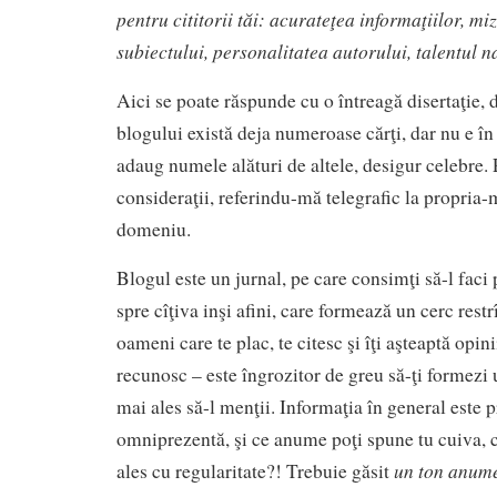
pentru cititorii tăi: acurateţea informaţiilor, mi
subiectului, personalitatea autorului, talentul n
Aici se poate răspunde cu o întreagă disertaţie, d
blogului există deja numeroase cărţi, dar nu e în
adaug numele alături de altele, desigur celebre.
consideraţii, referindu-mă telegrafic la propria-
domeniu.
Blogul este un jurnal, pe care consimţi să-l faci p
spre cîţiva inşi afini, care formează un cerc rest
oameni care te plac, te citesc şi îţi aşteaptă opini
recunosc – este îngrozitor de greu să-ţi formezi u
mai ales să-l menţii. Informaţia în general este 
omniprezentă, şi ce anume poţi spune tu cuiva, c
un ton anum
ales cu regularitate?! Trebuie găsit