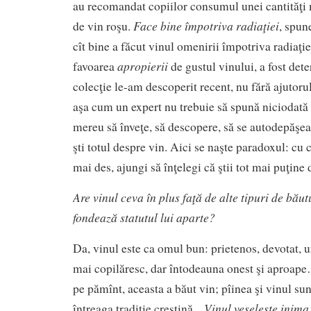
au recomandat copiilor consumul unei cantităţi 
Face bine împotriva radiaţiei
de vin roşu.
, spun
cît bine a făcut vinul omenirii împotriva radiaţie
apropierii
favoarea
de gustul vinului, a fost det
colecţie le-am descoperit recent, nu fără ajutoru
aşa cum un expert nu trebuie să spună niciodată c
mereu să înveţe, să descopere, să se autodepăşeas
şti totul despre vin. Aici se naşte paradoxul: cu c
mai des, ajungi să înţelegi că ştii tot mai puţine 
Are vinul ceva în plus faţă de alte tipuri de băut
fondează statutul lui aparte?
Da, vinul este ca omul bun: prietenos, devotat, u
mai copilăresc, dar întodeauna onest şi aproap
pe pămînt, aceasta a băut vin; pîinea şi vinul sun
Vinul veseleşte inima
întreaga tradiţie creştină. „