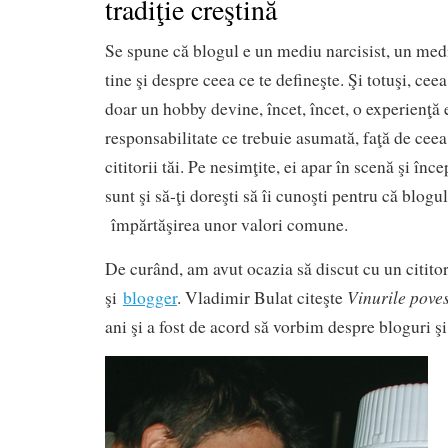
tradiţie creştină
Se spune că blogul e un mediu narcisist, un medi
tine şi despre ceea ce te defineşte. Şi totuşi, cee
doar un hobby devine, încet, încet, o experienţă 
responsabilitate ce trebuie asumată, faţă de ceea 
cititorii tăi. Pe nesimţite, ei apar în scenă şi înce
sunt şi să-ţi doreşti să îi cunoşti pentru că blog
împărtăşirea unor valori comune.
De curând, am avut ocazia să discut cu un cititor
Vinurile
poves
şi
blogger
. Vladimir Bulat citeşte
ani şi a fost de acord să vorbim despre bloguri şi