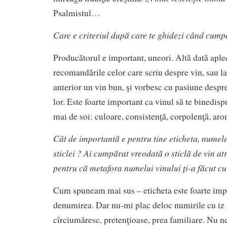
Psalmistul…
Care e criteriul după care te ghidezi c
â
nd cumpe
Producătorul e important, uneori. Altă dată aple
recomandările celor care scriu despre vin, sau la
anterior un vin bun, şi vorbesc cu pasiune despr
lor. Este foarte important ca vinul să te binedispu
mai de soi: culoare, consistenţă, corpolenţă, aro
Cât de importantă e pentru tine eticheta, numele
sticlei ? Ai cumpărat vreodată o sticlă de vin at
pentru că metafora numelui vinului ţi-a făcut cu
Cum spuneam mai sus – eticheta este foarte impor
denumirea. Dar nu-mi plac deloc numirile cu iz f
cîrciumăresc, pretenţioase, prea familiare. Nu n