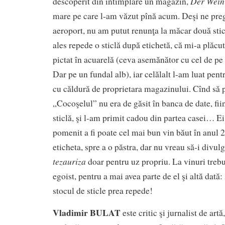
Der Wein
descoperit din întîmplare un magazin,
mare pe care l-am văzut pînă acum. Deşi ne pre
aeroport, nu am putut renunţa la măcar două stic
ales repede o sticlă după etichetă, că mi-a plăc
pictat în acuarelă (ceva asemănător cu cel de pe
Dar pe un fundal alb), iar celălalt l-am luat pen
cu căldură de proprietara magazinului. Cînd să p
„Cocoşelul” nu era de găsit în banca de date, fii
sticlă, şi l-am primit cadou din partea casei… Ei
pomenit a fi poate cel mai bun vin băut în anul
eticheta, spre a o păstra, dar nu vreau să-i divul
tezauriza
doar pentru uz propriu. La vinuri trebui
egoist, pentru a mai avea parte de el şi altă dată
stocul de sticle prea repede!
Vladimir BULAT
este critic şi jurnalist de artă