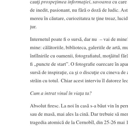
prospeţimea informaţiei
savoarea
cauţi
,
cu care 
de inedit, pasionant, nu fără o doză de ludic. Asta
mereu în căutare, curiozitatea te ţine treaz, luci
jur.
Internetul poate fi o sursă, dar nu – vai de mine
mine: călătoriile, biblioteca, galeriile de artă, m
întîlnirile cu oamenii, fotografiatul, moţăitul fă
fi „puncte de start”. O fotografie oarecare în apa
sursă de inspiraţie, ca şi o discuţie cu cineva de
străin cu totul. Chiar acest interviu îl datorez le
Cum a intrat vinul
î
n viaţa ta?
Absolut firesc. La noi în casă s-a băut vin în pe
sau de masă, mai ales la cină. Dar trebuie să me
tragedia atomică de la Cernobîl, din 25-26 mai 1