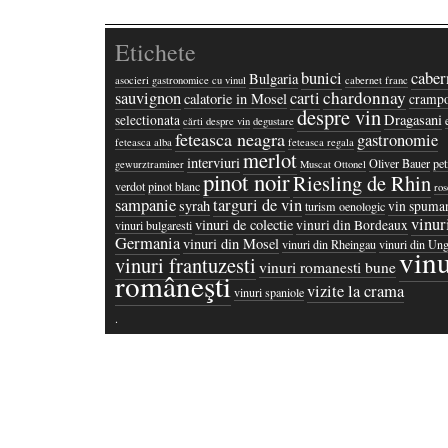
Etichete
bunici
caber
Bulgaria
asocieri gastronomice cu vinul
cabernet franc
chardonnay
sauvignon
carti
calatorie in Mosel
crampo
despre vin
Dragasani
selectionata
cărti despre vin
degustare
feteasca neagra
gastronomie
feteasca alba
feteasca regala
merlot
interviuri
Oliver Bauer
pet
gewurztraminer
Muscat Ottonel
pinot noir
Riesling de Rhin
verdot
pinot blanc
ros
sampanie
targuri de vin
syrah
vin spuma
turism oenologic
vinur
vinuri de colectie
vinuri din Bordeaux
vinuri bulgaresti
Germania
vinuri din Mosel
vinuri din Rheingau
vinuri din Ung
vinu
vinuri frantuzesti
vinuri romanesti bune
româneşti
vizite la crama
vinuri spaniole
·