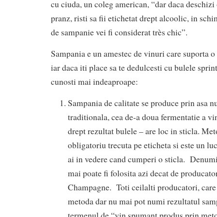
cu ciuda, un coleg american, “dar daca deschizi o
pranz, risti sa fii etichetat drept alcoolic, in sch
de sampanie vei fi considerat très chic”.
Sampania e un amestec de vinuri care suporta o 
iar daca iti place sa te dedulcesti cu bulele sprin
cunosti mai indeaproape:
Sampania de calitate se produce prin asa 
traditionala, cea de-a doua fermentatie a vi
drept rezultat bulele – are loc in sticla. M
obligatoriu trecuta pe eticheta si este un lu
ai in vedere cand cumperi o sticla. Denu
mai poate fi folosita azi decat de producato
Champagne. Toti ceilalti producatori, care
metoda dar nu mai pot numi rezultatul sam
termenul de “vin spumant produs prin meto