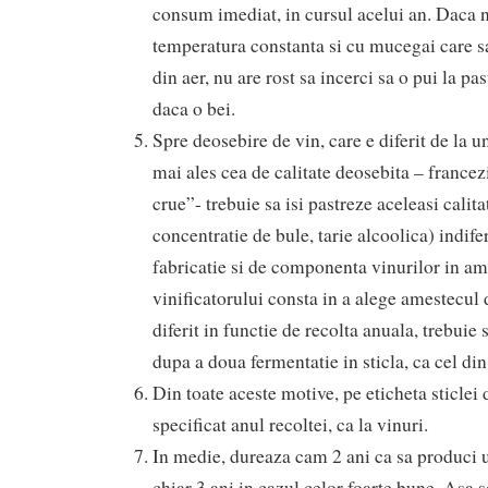
consum imediat, in cursul acelui an. Daca n
temperatura constanta si cu mucegai care s
din aer, nu are rost sa incerci sa o pui la pas
daca o bei.
Spre deosebire de vin, care e diferit de la u
mai ales cea de calitate deosebita – france
crue”- trebuie sa isi pastreze aceleasi calita
concentratie de bule, tarie alcoolica) indife
fabricatie si de componenta vinurilor in am
vinificatorului consta in a alege amestecul 
diferit in functie de recolta anuala, trebuie 
dupa a doua fermentatie in sticla, ca cel din 
Din toate aceste motive, pe eticheta sticlei
specificat anul recoltei, ca la vinuri.
In medie, dureaza cam 2 ani ca sa produci 
chiar 3 ani in cazul celor foarte bune. Asa s