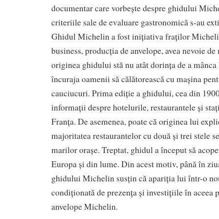
documentar care vorbește despre ghidului Miche
criteriile sale de evaluare gastronomică s-au ext
Ghidul Michelin a fost inițiativa fraților Micheli
business, producția de anvelope, avea nevoie de
originea ghidului stă nu atât dorința de a mânca 
încuraja oamenii să călătorească cu mașina pent
cauciucuri. Prima ediție a ghidului, cea din 190
informații despre hotelurile, restaurantele și staț
Franța. De asemenea, poate că originea lui explic
majoritatea restaurantelor cu două și trei stele s
marilor orașe. Treptat, ghidul a început să acopere
Europa și din lume. Din acest motiv, până în ziua 
ghidului Michelin susțin că apariția lui într-o no
condiționată de prezența și investițiile în aceea 
anvelope Michelin.