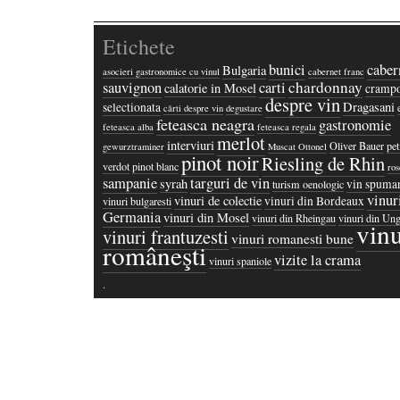
Etichete
bunici
caber
Bulgaria
asocieri gastronomice cu vinul
cabernet franc
chardonnay
sauvignon
carti
calatorie in Mosel
crampo
despre vin
Dragasani
selectionata
cărti despre vin
degustare
feteasca neagra
gastronomie
feteasca alba
feteasca regala
merlot
interviuri
Oliver Bauer
pet
gewurztraminer
Muscat Ottonel
pinot noir
Riesling de Rhin
verdot
pinot blanc
ros
sampanie
targuri de vin
syrah
vin spuma
turism oenologic
vinur
vinuri de colectie
vinuri din Bordeaux
vinuri bulgaresti
Germania
vinuri din Mosel
vinuri din Rheingau
vinuri din Ung
vinu
vinuri frantuzesti
vinuri romanesti bune
româneşti
vizite la crama
vinuri spaniole
·