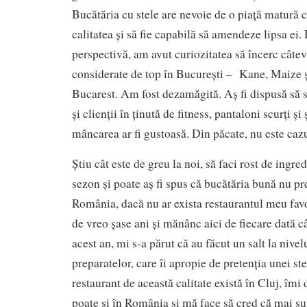
Bucătăria cu stele are nevoie de o piață matură 
calitatea și să fie capabilă să amendeze lipsa ei.
perspectivă, am avut curiozitatea să încerc câtev
considerate de top în București – Kane, Maize 
Bucarest. Am fost dezamăgită. Aș fi dispusă să 
și clienții în ținută de fitness, pantaloni scurți și
mâncarea ar fi gustoasă. Din păcate, nu este cazu
Știu cât este de greu la noi, să faci rost de ingred
sezon și poate aș fi spus că bucătăria bună nu pr
România, dacă nu ar exista restaurantul meu favor
de vreo șase ani și mănânc aici de fiecare dată câ
acest an, mi s-a părut că au făcut un salt la nivel
preparatelor, care îi apropie de pretenția unei st
restaurant de această calitate există în Cluj, îmi
poate și în România și mă face să cred că mai sun