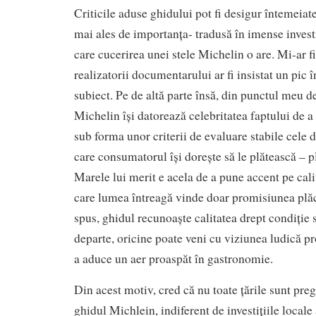
Criticile aduse ghidului pot fi desigur întemeiate 
mai ales de importanța- tradusă în imense investi
care cucerirea unei stele Michelin o are. Mi-ar f
realizatorii documentarului ar fi insistat un pic î
subiect. Pe de altă parte însă, din punctul meu d
Michelin își datorează celebritatea faptului de a 
sub forma unor criterii de evaluare stabile cele
care consumatorul își dorește să le plătească – pl
Marele lui merit e acela de a pune accent pe cali
care lumea întreagă vinde doar promisiunea plăc
spus, ghidul recunoaște calitatea drept condiție
departe, oricine poate veni cu viziunea ludică pr
a aduce un aer proaspăt în gastronomie.
Din acest motiv, cred că nu toate țările sunt preg
ghidul Michlein, indiferent de investițiile locale