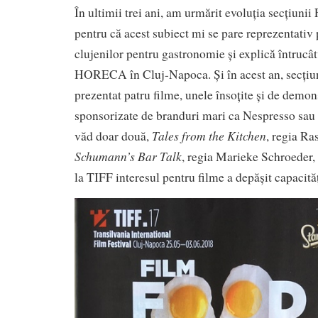
În ultimii trei ani, am urmărit evoluția secțiuni
pentru că acest subiect mi se pare reprezentativ 
clujenilor pentru gastronomie și explică întrucât
HORECA în Cluj-Napoca. Și în acest an, secțiu
prezentat patru filme, unele însoțite și de demons
sponsorizate de branduri mari ca Nespresso sau
Tales from the Kitchen
văd doar două,
, regia R
Schumann’s Bar Talk
, regia Marieke Schroeder, 
la TIFF interesul pentru filme a depășit capacită