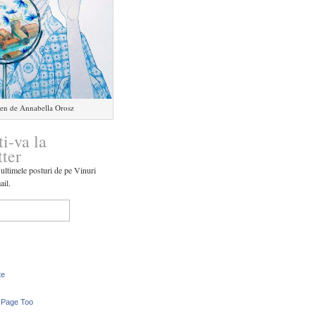
en de Annabella Orosz
ti-va la
tter
 ultimele posturi de pe Vinuri
ail.
te
 Page Too