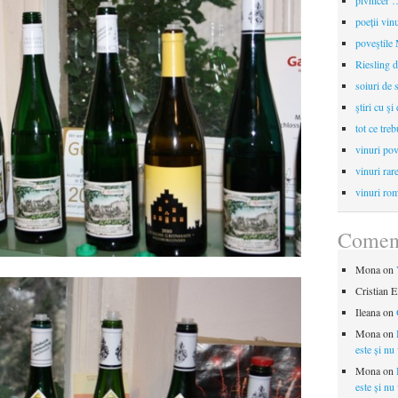
pivnicer …
poeții vin
poveştile
Riesling d
soiuri de 
ştiri cu şi
tot ce treb
vinuri pov
vinuri rar
vinuri rom
Coment
Mona
on
Cristian E
Ileana
on
Mona
on
este și nu
Mona
on
este și nu