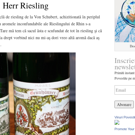
 Herr Riesling
lă de riesling de la Von Schubert, achizitionată în periplul
u aromele inconfundabile ale Rieslingului de Rhin s-a
 Tare mă tem că sacul ăsta e scufundat de tot în riesling şi că
la drept vorbind nici nu mi-aş dori vreo altă aromă dacă aş
.
Des
Inscrie
newsle
Primiti instant
Povestite pe m
Vinuri Povesti
Promote Your