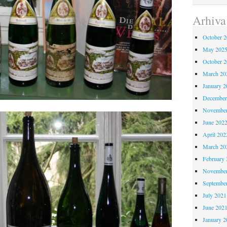
Arhiva
October 
May 202
October 
March 20
January 2
December
November
June 202
April 202
March 20
February 
November
Septembe
July 2021
June 202
January 2