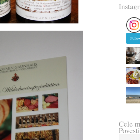
Instag
Follow
Cele m
Povesti