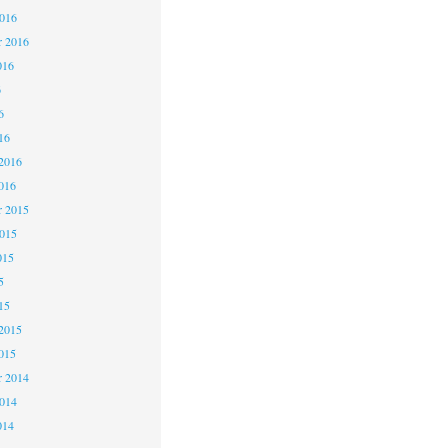
2016
r 2016
016
6
6
16
2016
016
 2015
2015
015
5
15
2015
015
 2014
2014
014