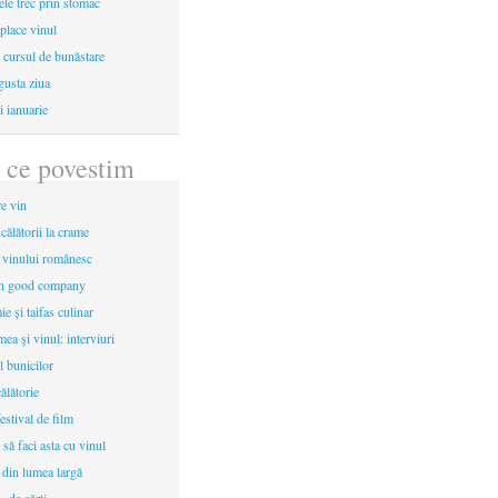
le trec prin stomac
place vinul
i cursul de bunăstare
gusta ziua
i ianuarie
 ce povestim
re vin
 călătorii la crame
a vinului românesc
in good company
e și taifas culinar
mea şi vinul: interviuri
l bunicilor
ălătorie
estival de film
 să faci asta cu vinul
 din lumea largă