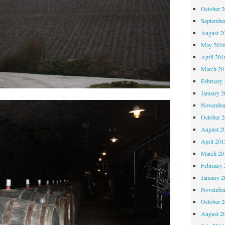
October 
Septembe
August 2
May 201
April 201
March 20
February 
January 2
November
October 
August 2
April 201
March 20
February 
January 2
November
October 
August 2