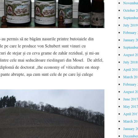
November
October 
Septembe
July 2019
February 
e-au permis să ne băgăm nasurile printre butoiaiele din
January 2
le pe care le produce von Schubert sunt vinuri cu
Septembe
uri de stejar şi cu ceva grame de zahăr rezidual, şi mi-au
August 2
ntre cele mai seducătoare rieslinguri din Mosel. De altfel,
July 2018
iplomă de doctorat „the economy of viticulture on steep
April 201
 pante abrupte, aşa cum sunt cele de pe care îşi culege
March 20
February 
August 2
June 201
May 201
April 201
March 20
January 2
December