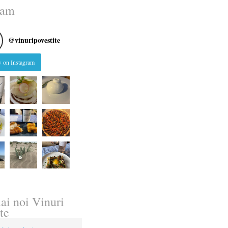
ram
@
vinuripovestite
 on Instagram
ai noi Vinuri
te