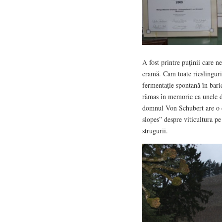
A fost printre puţinii care n
cramă. Cam toate rieslinguri
fermentaţie spontană în baric
rămas în memorie ca unele di
domnul Von Schubert are o d
slopes” despre viticultura pe
strugurii.