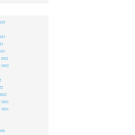
2025
5
2023
23
023
 2022
 2022
2
2
22
2022
 2021
r 2021
1
020