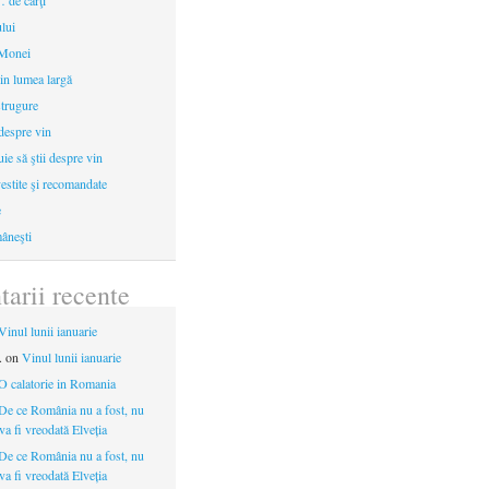
 de cărţi
ului
 Monei
in lumea largă
strugure
 despre vin
uie să ştii despre vin
estite şi recomandate
e
âneşti
arii recente
Vinul lunii ianuarie
.
on
Vinul lunii ianuarie
O calatorie in Romania
De ce România nu a fost, nu
 va fi vreodată Elveția
De ce România nu a fost, nu
 va fi vreodată Elveția