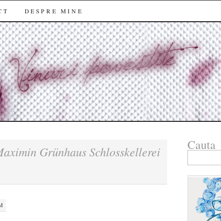
CT
DESPRE MINE
Cauta
aximin Grünhaus Schlosskellerei
Search
for:
PM