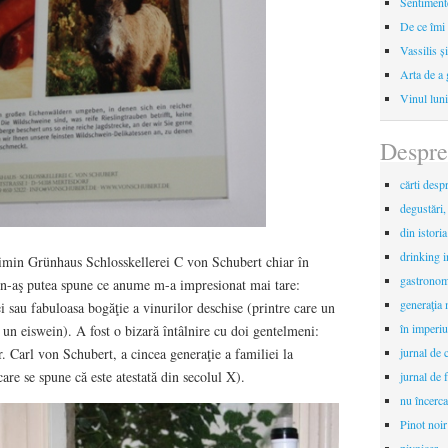
Sentimente
De ce îmi 
Vassilis ș
Arta de a 
Vinul luni
Despre
cărti desp
degustări,
din istori
drinking 
imin Grünhaus Schlosskellerei C von Schubert chiar în
gastronomi
i n-aş putea spune ce anume m-a impresionat mai tare:
generaţia 
i sau fabuloasa bogăţie a vinurilor deschise (printre care un
în imperiu
 un eiswein). A fost o bizară întâlnire cu doi gentelmeni:
. Carl von Schubert, a cincea generaţie a familiei la
jurnal de c
are se spune că este atestată din secolul X).
jurnal de f
nu încerca
Pinot noir