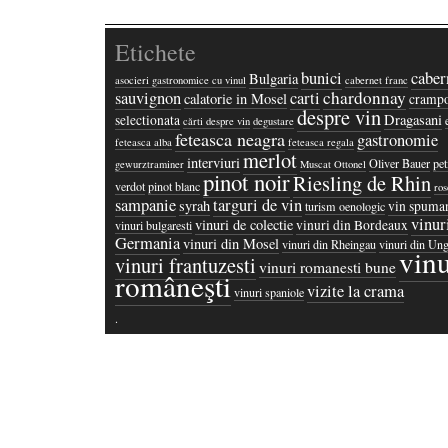
Etichete
bunici
caber
Bulgaria
asocieri gastronomice cu vinul
cabernet franc
chardonnay
sauvignon
carti
calatorie in Mosel
crampo
despre vin
Dragasani
selectionata
cărti despre vin
degustare
feteasca neagra
gastronomie
feteasca alba
feteasca regala
merlot
interviuri
Oliver Bauer
pet
gewurztraminer
Muscat Ottonel
pinot noir
Riesling de Rhin
verdot
pinot blanc
ros
sampanie
targuri de vin
syrah
vin spuma
turism oenologic
vinur
vinuri de colectie
vinuri din Bordeaux
vinuri bulgaresti
Germania
vinuri din Mosel
vinuri din Rheingau
vinuri din Ung
vinu
vinuri frantuzesti
vinuri romanesti bune
româneşti
vizite la crama
vinuri spaniole
·