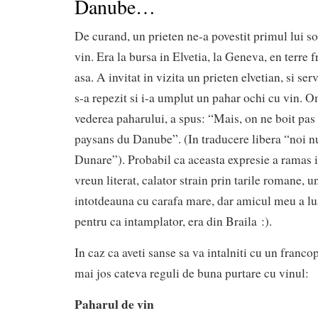
Danube…
De curand, un prieten ne-a povestit primul lui so
vin. Era la bursa in Elvetia, la Geneva, en terre 
asa. A invitat in vizita un prieten elvetian, si ser
s-a repezit si i-a umplut un pahar ochi cu vin. Om
vederea paharului, a spus: “Mais, on ne boit pas
paysans du Danube”. (In traducere libera “noi nu
Dunare”). Probabil ca aceasta expresie a ramas i
vreun literat, calator strain prin tarile romane, u
intotdeauna cu carafa mare, dar amicul meu a lua
pentru ca intamplator, era din Braila :).
In caz ca aveti sanse sa va intalniti cu un franco
mai jos cateva reguli de buna purtare cu vinul:
Paharul de vin