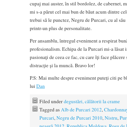
cupaj mai auster, în stil bordolez, de cabernet, m
mi s-a părut cel mai bun de băut acum dintre cele
trebui să le punctez, Negru de Purcari, cu al său 
printr-un plus de personalitate.
Per ansamblu, întregul eveniment a respirat bună
profesionalism. Echipa de la Purcari mi-a lăsat
pasionați de ceea ce fac, cu care îți face plăcere s
distracție și la muncă. Bravo lor!
P.S: Mai multe despre eveniment puteți citi pe b
lui
Dan
Filed under
degustări, călătorii la crame
Tagged as
Alb de Purcari 2012
,
Chardonna
Purcari
,
Negru de Purcari 2010
,
Nistru
,
Pur
neagră 2012
,
Republica Moldova
,
Roșu de 