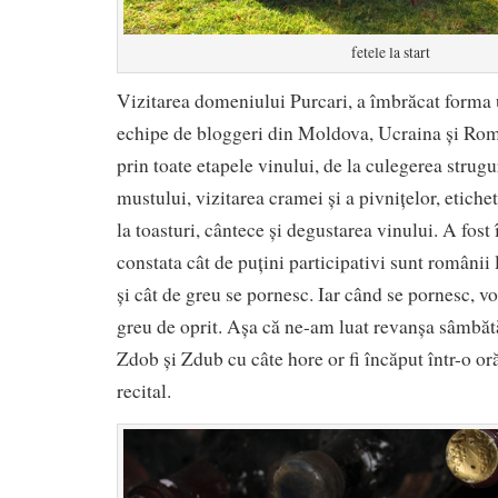
fetele la start
Vizitarea domeniului Purcari, a îmbrăcat forma 
echipe de bloggeri din Moldova, Ucraina și Româ
prin toate etapele vinului, de la culegerea strug
mustului, vizitarea cramei și a pivnițelor, etiche
la toasturi, cântece și degustarea vinului. A fost
constata cât de puțini participativi sunt românii 
și cât de greu se pornesc. Iar când se pornesc, v
greu de oprit. Așa că ne-am luat revanșa sâmbăt
Zdob și Zdub cu câte hore or fi încăput într-o or
recital.