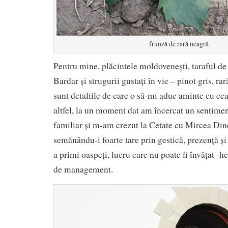
frunză de rară neagră
Pentru mine, plăcintele moldovenești, taraful de 
Bardar și strugurii gustați în vie – pinot gris, ra
sunt detaliile de care o să-mi aduc aminte cu ce
altfel, la un moment dat am încercat un sentimen
familiar și m-am crezut la Cetate cu Mircea Di
semănându-i foarte tare prin gestică, prezență și
a primi oaspeți, lucru care nu poate fi învățat -he
de management.