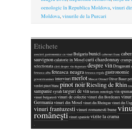
oenologic în Republica Moldova
,
vinuri di
Moldova
,
vinurile de la Purcari
Etichete
bunici
caber
Bulgaria
asocieri gastronomice cu vinul
cabernet franc
chardonnay
sauvignon
carti
calatorie in Mosel
crampo
despre vin
Dragasani
selectionata
cărti despre vin
degustare
feteasca neagra
gastronomie
feteasca alba
feteasca regala
merlot
interviuri
Oliver Bauer
pet
gewurztraminer
Muscat Ottonel
pinot noir
Riesling de Rhin
verdot
pinot blanc
ros
sampanie
targuri de vin
syrah
vin spuma
turism oenologic
vinur
vinuri de colectie
vinuri din Bordeaux
vinuri bulgaresti
Germania
vinuri din Mosel
vinuri din Rheingau
vinuri din Ung
vinu
vinuri frantuzesti
vinuri romanesti bune
româneşti
vizite la crama
vinuri spaniole
·