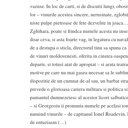
vazuse. In loc de carti, si de discutii lungi, obos
lor – vinurile acestea sincere, nerusinate, zglobii
niste pulpe pietroase de fete dezvelite in joaca…
Zghihara, poate si fiindca numele acesta nu in
doar ceva, si asta foarte vag, in legatura cu navali
de a destupa o sticla, directorul tinu sa spuna ca 
de vinuri moldovenesti, oferita in cinstea oaspete
departe, si totusi atat de apropiat – si arata teatr
motive pe care nu mai gasea necesar sa le sublini
dispozitie de un cumnat de-al sau, un barbat stral
prevede o glorioasa cariera militara si politica s
pamantul dumnezeiesc al acestor licori salbatic
– si Georgeoiu ii pronunta numele pe acelasi ton
numind vinurile – de capitanul Ionel Roadevin. 
de entuziasm (…)