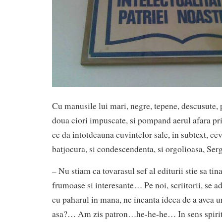
Cu manusile lui mari, negre, tepene, descusute,
doua ciori impuscate, si pompand aerul afara prin
ce da intotdeauna cuvintelor sale, in subtext, cev
batjocura, si condescendenta, si orgolioasa, Ser
– Nu stiam ca tovarasul sef al editurii stie sa tin
frumoase si interesante… Pe noi, scriitorii, se ad
cu paharul in mana, ne incanta ideea de a avea 
asa?… Am zis patron…he-he-he… In sens spiritua