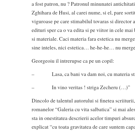
a fost patron, nu ? Patronul minunatei antichitati
Zghihara de Husi, al carei nume, si el, pare sorti
viguroase pe care stimabilul tovaras si director a
edituri sper ca o va edita si pe viitor in cele mai
si materiale. Caci materia fara estetica nu merge
sine inteles, nici estetica… he-he-he… nu merge
Georgeoiu il intrerupse ca pe un copil:
– Lasa, ca bani va dam noi, cu materia st
– In vino veritas ! striga Zecheru (…)”
Dincolo de talentul autorului si finetea scriiturii
romanelor “Galeria cu vita salbatica” si mai al
sta in onestitatea descrierii acelor timpuri absur
explicat “cu toata gravitatea de care suntem capa