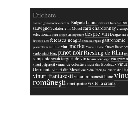
Etichete
bunici
caber
Bulgaria
asocieri gastronomice cu vinul
cabernet franc
chardonnay
sauvignon
carti
calatorie in Mosel
crampo
despre vin
Dragasani
selectionata
cărti despre vin
degustare
feteasca neagra
gastronomie
feteasca alba
feteasca regala
merlot
interviuri
Oliver Bauer
pet
gewurztraminer
Muscat Ottonel
pinot noir
Riesling de Rhin
verdot
pinot blanc
ros
sampanie
targuri de vin
syrah
vin spuma
turism oenologic
vinur
vinuri de colectie
vinuri din Bordeaux
vinuri bulgaresti
Germania
vinuri din Mosel
vinuri din Rheingau
vinuri din Ung
vinu
vinuri frantuzesti
vinuri romanesti bune
româneşti
vizite la crama
vinuri spaniole
·