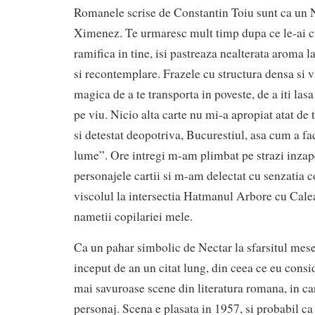
Romanele scrise de Constantin Toiu sunt ca un 
Ximenez. Te urmaresc mult timp dupa ce le-ai cit
ramifica in tine, isi pastreaza nealterata aroma 
si recontemplare. Frazele cu structura densa si 
magica de a te transporta in poveste, de a iti lasa
pe viu. Nicio alta carte nu mi-a apropiat atat de t
si detestat deopotriva, Bucurestiul, asa cum a f
lume”. Ore intregi m-am plimbat pe strazi inzap
personajele cartii si m-am delectat cu senzatia c
viscolul la intersectia Hatmanul Arbore cu Calea
nametii copilariei mele.
Ca un pahar simbolic de Nectar la sfarsitul mese
inceput de an un citat lung, din ceea ce eu consid
mai savuroase scene din literatura romana, in ca
personaj. Scena e plasata in 1957, si probabil ca 