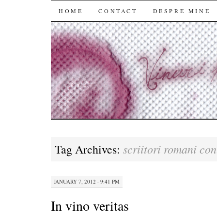
SKIP
HOME
CONTACT
DESPRE MINE
TO
CONTENT
scriitori romani co
Tag Archives:
JANUARY 7, 2012 · 9:41 PM
In vino veritas