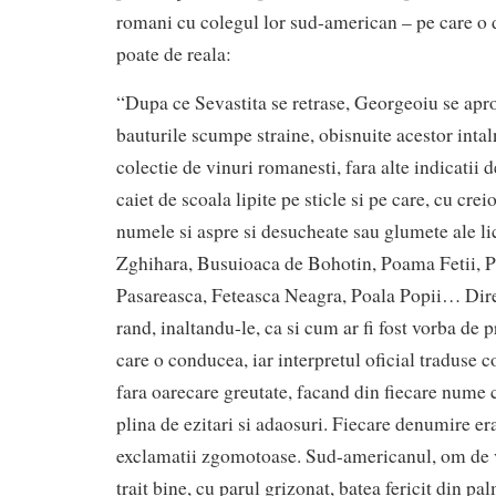
romani cu colegul lor sud-american – pe care o de
poate de reala:
“Dupa ce Sevastita se retrase, Georgeoiu se aprop
bauturile scumpe straine, obisnuite acestor intaln
colectie de vinuri romanesti, fara alte indicatii d
caiet de scoala lipite pe sticle si pe care, cu cre
numele si aspre si desucheate sau glumete ale li
Zghihara, Busuioaca de Bohotin, Poama Fetii, 
Pasareasca, Feteasca Neagra, Poala Popii… Dire
rand, inaltandu-le, ca si cum ar fi fost vorba de p
care o conducea, iar interpretul oficial traduse c
fara oarecare greutate, facand din fiecare nume c
plina de ezitari si adaosuri. Fiecare denumire e
exclamatii zgomotoase. Sud-americanul, om de v
trait bine, cu parul grizonat, batea fericit din p