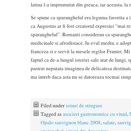
latina l-a imprumutat din greaca, iar aceasta, la 
Se spune ca sparanghelul era leguma favorita a i
ca Augustus ar fi fost creatorul expresiei “mai re
sparanghelul”. Romanii considerau ca sparanghel
medicinale si afrodisiace. In evul mediu, e adop
franceza si e servit la mesele regilor Frantei. Mi
faptul ca de-a lungul istoriei sale atat de lungi, 
pastrat nepatata imaginea de delicatesa destinata
ma intreb daca asta nu se datoreaza tocmai simp
Filed under
soiuri de strugure
Tagged as
asocieri gastronomice cu vinul
,
Opalo sauvignon blanc 2008
,
salate
,
sauvig
sparanghel
,
vinuri din Argentina