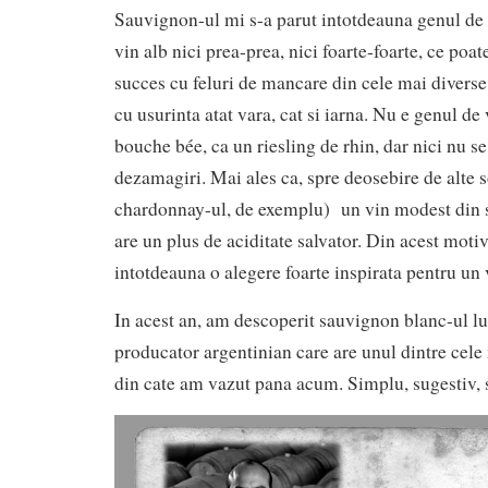
Sauvignon-ul mi s-a parut intotdeauna genul de 
vin alb nici prea-prea, nici foarte-foarte, ce poa
succes cu feluri de mancare din cele mai diverse 
cu usurinta atat vara, cat si iarna. Nu e genul de 
bouche bée, ca un riesling de rhin, dar nici nu s
dezamagiri. Mai ales ca, spre deosebire de alte so
chardonnay-ul, de exemplu) un vin modest din 
are un plus de aciditate salvator. Din acest motiv
intotdeauna o alegere foarte inspirata pentru un v
In acest an, am descoperit sauvignon blanc-ul l
producator argentinian care are unul dintre ce
din cate am vazut pana acum. Simplu, sugestiv, 