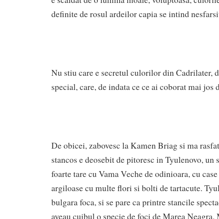
definite de rosul ardeilor capia se intind nesfarsi
Nu stiu care e secretul culorilor din Cadrilater, 
special, care, de indata ce ce ai coborat mai jos 
De obicei, zabovesc la Kamen Briag si ma rasfa
stancos e deosebit de pitoresc in Tyulenovo, un 
foarte tare cu Vama Veche de odinioara, cu case f
argiloase cu multe flori si bolti de tartacute. T
bulgara foca, si se pare ca printre stancile specta
aveau cuibul o specie de foci de Marea Neagra