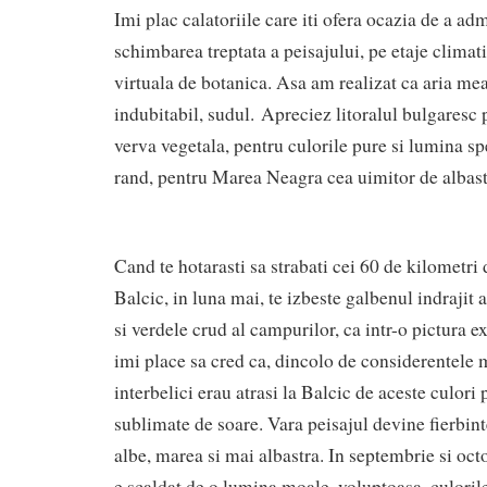
Imi plac calatoriile care iti ofera ocazia de a ad
schimbarea treptata a peisajului, pe etaje climatic
virtuala de botanica. Asa am realizat ca aria mea
indubitabil, sudul. Apreciez litoralul bulgaresc p
verva vegetala, pentru culorile pure si lumina spe
rand, pentru Marea Neagra cea uimitor de albast
Cand te hotarasti sa strabati cei 60 de kilometr
Balcic, in luna mai, te izbeste galbenul indrajit a
si verdele crud al campurilor, ca intr-o pictura ex
imi place sa cred ca, dincolo de considerentele 
interbelici erau atrasi la Balcic de aceste culori
sublimate de soare. Vara peisajul devine fierbint
albe, marea si mai albastra. In septembrie si oc
e scaldat de o lumina moale, voluptoasa, culoril