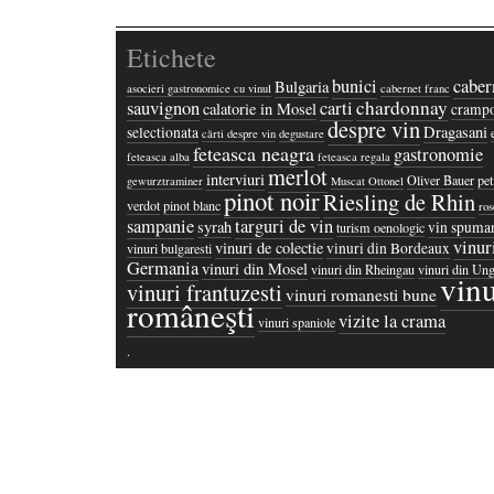
Etichete
bunici
caber
Bulgaria
asocieri gastronomice cu vinul
cabernet franc
chardonnay
sauvignon
carti
calatorie in Mosel
crampo
despre vin
Dragasani
selectionata
cărti despre vin
degustare
feteasca neagra
gastronomie
feteasca alba
feteasca regala
merlot
interviuri
Oliver Bauer
pet
gewurztraminer
Muscat Ottonel
pinot noir
Riesling de Rhin
verdot
pinot blanc
ros
sampanie
targuri de vin
syrah
vin spuma
turism oenologic
vinur
vinuri de colectie
vinuri din Bordeaux
vinuri bulgaresti
Germania
vinuri din Mosel
vinuri din Rheingau
vinuri din Ung
vinu
vinuri frantuzesti
vinuri romanesti bune
româneşti
vizite la crama
vinuri spaniole
·