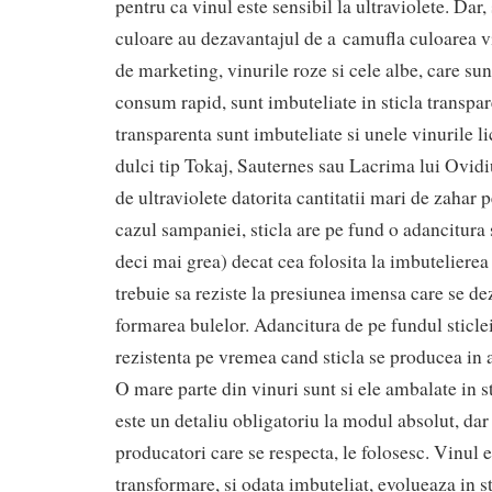
pentru ca vinul este sensibil la ultraviolete. Dar, 
culoare au dezavantajul de a camufla culoarea vi
de marketing, vinurile roze si cele albe, care sun
consum rapid, sunt imbuteliate in sticla transpare
transparenta sunt imbuteliate si unele vinurile l
dulci tip Tokaj, Sauternes sau Lacrima lui Ovidiu
de ultraviolete datorita cantitatii mari de zahar p
cazul sampaniei, sticla are pe fund o adancitura 
deci mai grea) decat cea folosita la imbutelierea
trebuie sa reziste la presiunea imensa care se de
formarea bulelor. Adancitura de pe fundul sticle
rezistenta pe vremea cand sticla se producea in a
O mare parte din vinuri sunt si ele ambalate in st
este un detaliu obligatoriu la modul absolut, dar
producatori care se respecta, le folosesc. Vinul e
transformare, si odata imbuteliat, evolueaza in st