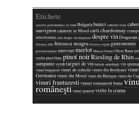
Etichete
bunici
caber
Bulgaria
asocieri gastronomice cu vinul
cabernet franc
chardonnay
sauvignon
carti
calatorie in Mosel
crampo
despre vin
Dragasani
selectionata
cărti despre vin
degustare
feteasca neagra
gastronomie
feteasca alba
feteasca regala
merlot
interviuri
Oliver Bauer
pet
gewurztraminer
Muscat Ottonel
pinot noir
Riesling de Rhin
verdot
pinot blanc
ros
sampanie
targuri de vin
syrah
vin spuma
turism oenologic
vinur
vinuri de colectie
vinuri din Bordeaux
vinuri bulgaresti
Germania
vinuri din Mosel
vinuri din Rheingau
vinuri din Ung
vinu
vinuri frantuzesti
vinuri romanesti bune
româneşti
vizite la crama
vinuri spaniole
·