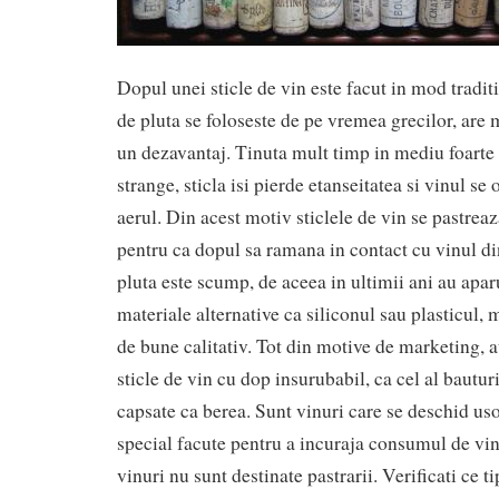
Dopul unei sticle de vin este facut in mod tradit
de pluta se foloseste de pe vremea grecilor, are m
un dezavantaj. Tinuta mult timp in mediu foarte 
strange, sticla isi pierde etanseitatea si vinul se
aerul. Din acest motiv sticlele de vin se pastreaza
pentru ca dopul sa ramana in contact cu vinul di
pluta este scump, de aceea in ultimii ani au apar
materiale alternative ca siliconul sau plasticul, m
de bune calitativ. Tot din motive de marketing, a
sticle de vin cu dop insurubabil, ca cel al bautur
capsate ca berea. Sunt vinuri care se deschid uso
special facute pentru a incuraja consumul de vin
vinuri nu sunt destinate pastrarii. Verificati ce t