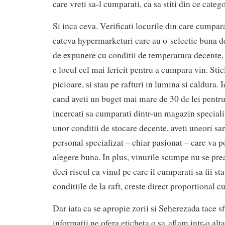
care vreti sa-l cumparati, ca sa stiti din ce categ
Si inca ceva. Verificati locurile din care cumpara
cateva hypermarketuri care au o selectie buna de
de expunere cu conditii de temperatura decente,
e locul cel mai fericit pentru a cumpara vin. Stic
picioare, si stau pe rafturi in lumina si caldura. I
cand aveti un buget mai mare de 30 de lei pentru 
incercati sa cumparati dintr-un magazin speciali
unor conditii de stocare decente, aveti uneori san
personal specializat – chiar pasionat – care va po
alegere buna. In plus, vinurile scumpe nu se pre
deci riscul ca vinul pe care il cumparati sa fii st
conditiile de la raft, creste direct proportional cu
Dar iata ca se apropie zorii si Seherezada tace s
informatii ne ofera eticheta o sa aflam intr-o al