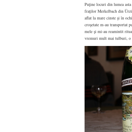
Puţine locuri din lumea asta
fraţilor Merkelbach din Ürzig
aflat la mare cinste şi în oc
croşetate m-au transportat pe 
mele şi mi-au reamintit ritual
vremuri mult mai tulburi, o 