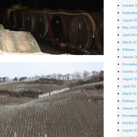
October 
Septembe
August 2
May 201
April 201
March 20
February 
January 2
November
October 
August 2
April 201
March 20
February 
January 2
November
October 
August 2