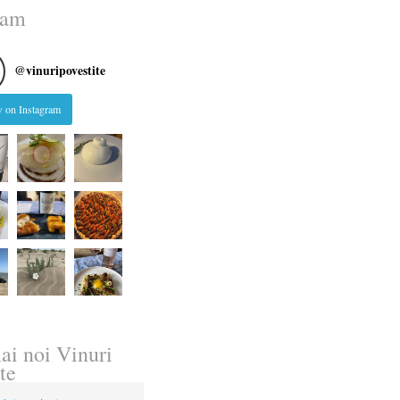
ram
@
vinuripovestite
 on Instagram
ai noi Vinuri
te