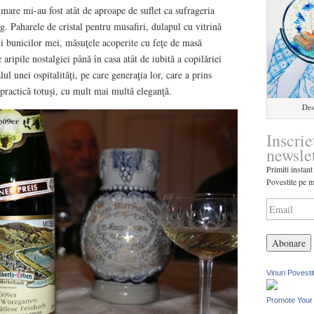
 mare mi-au fost atât de aproape de suflet ca sufrageria
. Paharele de cristal pentru musafiri, dulapul cu vitrină
hii bunicilor mei, măsuţele acoperite cu feţe de masă
aripile nostalgiei până în casa atât de iubită a copilăriei
ul unei ospitalităţi, pe care generaţia lor, care a prins
practică totuşi, cu mult mai multă eleganţă.
Des
Inscrie
newsle
Primiti instant
Povestite pe m
Vinuri Povesti
Promote Your