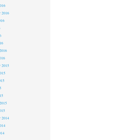
2016
r 2016
016
6
6
16
2016
016
 2015
2015
015
5
15
2015
015
 2014
2014
014