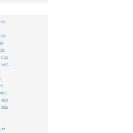
2025
5
2023
23
023
 2022
 2022
2
2
22
2022
 2021
r 2021
1
020