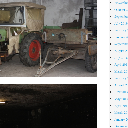
November
October 
Septembe
July 2019
February 
January 2
Septembe
August 2
July 2018
April 201
March 20
February 
August 2
June 201
May 201
April 201
March 20
January 2
December