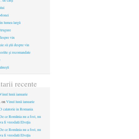
 de cărţi
ului
 Monei
in lumea largă
strugure
 despre vin
uie să ştii despre vin
estite şi recomandate
e
âneşti
arii recente
Vinul lunii ianuarie
.
on
Vinul lunii ianuarie
O calatorie in Romania
De ce România nu a fost, nu
 va fi vreodată Elveția
De ce România nu a fost, nu
 va fi vreodată Elveția