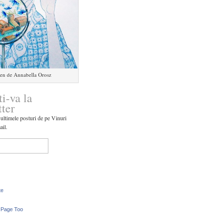
en de Annabella Orosz
ti-va la
tter
 ultimele posturi de pe Vinuri
ail.
te
 Page Too