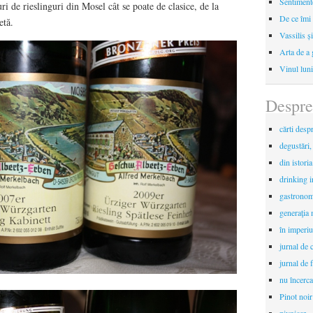
Sentimente
uri de rieslinguri din Mosel cât se poate de clasice, de la
De ce îmi 
etă.
Vassilis ș
Arta de a 
Vinul luni
Despre
cărti desp
degustări,
din istori
drinking 
gastronomi
generaţia 
în imperiu
jurnal de c
jurnal de f
nu încerca
Pinot noir