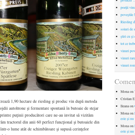
pivnicer …
poeții vin
poveştile
Riesling d
soiuri de 
ştiri cu şi
tot ce treb
vinuri pov
vinuri rar
vinuri rom
Coment
Mona
on
Cristian E
crează 1,90 hectare de riesling şi produc vin după metoda
Ileana
on
ojdii autohtone şi fermentare spontană în butoaie de stejar
Mona
on
 printre puţinii producători care ne-au invitat să vizităm
este și nu
ăm tractorul din anii 60 perfect funcţional şi butoaiele din
Mona
on
 într-o lume atât de schimbătoare şi supusă cerinţelor
este și nu