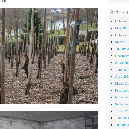
ului.
Arhiva
October 
May 202
October 
March 20
January 2
December
November
June 202
April 202
March 20
February 
November
Septembe
July 2021
June 202
January 2