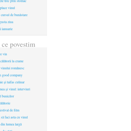
le trec prin stomac
place vinul
i cursul de bunăstare
gusta ziua
i ianuarie
 ce povestim
re vin
 călătorii la crame
a vinului românesc
in good company
e și taifas culinar
mea şi vinul: interviuri
l bunicilor
ălătorie
estival de film
 să faci asta cu vinul
 din lumea largă