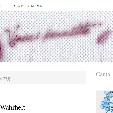
CT
DESPRE MINE
Cauta
rzig
Search
for:
 Wahrheit