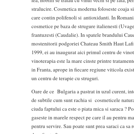
lea, nobilii se tratau cu vinul vechi si pe fata, pe
stralucire. Cosmetica moderna foloseste coaja s
care contin polifenoli si antioxidanti. In Romani
cosmetice pe baza de strugure italienesti (Uvag
frantuzesti (Caudalie). In spatele brandului Caud
mostenitorii podgoriei Chateau Smith Haut Lafi
1999, ei au inaugurat aici primul centru de vinot
vinoterapia este la mare cinste printre tratamente
in Franta, aprope in fiecare regiune viticola exis
un centru de terapie cu struguri.
Oare de ce Bulgaria a pastrat in uzul curent, int
de subtile cum sunt rachia si cosmeticele natura
ciuda faptului ca este o piata mica si saraca ? P
gaseste in marele respect pe care il au pentru ma
pentru servire. Sau poate sunt prea saraci ca sa r