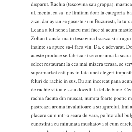
disparut. Rachia (tescovina sau grappa), mastica
ul, menta, ca sa ne limitam doar la categoria bau
zice, dar ayran se gaseste si in Bucuresti, la turcu
Leana a lui nenea Iancu mai face si acum mastic
Zoltan transforma in tescovina boasca si strugur
inainte sa apuce sa-i faca vin. Da, e adevarat. Do
aceste produse se fabrica si se consuma la scara 
select restaurant la cea mai mizera terasa, se serv
supermarket esti pus in fata unei alegeri imposib
feluri de rachie in sus. Eu am incercat pana acu
de rachie si toate s-au dovedit la fel de bune. C
rachia facuta din muscat, numita foarte poetic 
pastreaza aroma invaluitoare a strugurelui. Imi
placere cum intr-o seara de vara, pe litoralul bu
cunostinta cu minunata muskatova si cum carciu