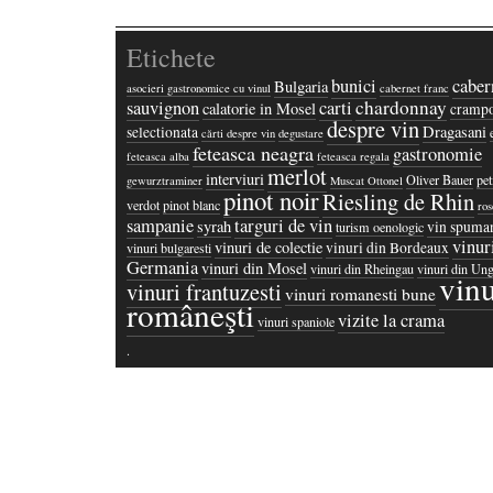
Etichete
bunici
caber
Bulgaria
asocieri gastronomice cu vinul
cabernet franc
chardonnay
sauvignon
carti
calatorie in Mosel
crampo
despre vin
Dragasani
selectionata
cărti despre vin
degustare
feteasca neagra
gastronomie
feteasca alba
feteasca regala
merlot
interviuri
Oliver Bauer
pet
gewurztraminer
Muscat Ottonel
pinot noir
Riesling de Rhin
verdot
pinot blanc
ros
sampanie
targuri de vin
syrah
vin spuma
turism oenologic
vinur
vinuri de colectie
vinuri din Bordeaux
vinuri bulgaresti
Germania
vinuri din Mosel
vinuri din Rheingau
vinuri din Ung
vinu
vinuri frantuzesti
vinuri romanesti bune
româneşti
vizite la crama
vinuri spaniole
·