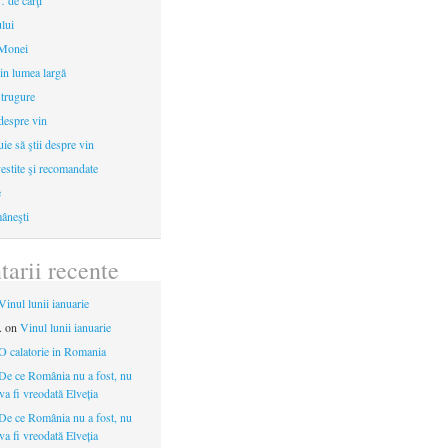
 de cărţi
ului
 Monei
in lumea largă
strugure
 despre vin
uie să ştii despre vin
estite şi recomandate
e
âneşti
arii recente
Vinul lunii ianuarie
.
on
Vinul lunii ianuarie
O calatorie in Romania
De ce România nu a fost, nu
 va fi vreodată Elveția
De ce România nu a fost, nu
 va fi vreodată Elveția