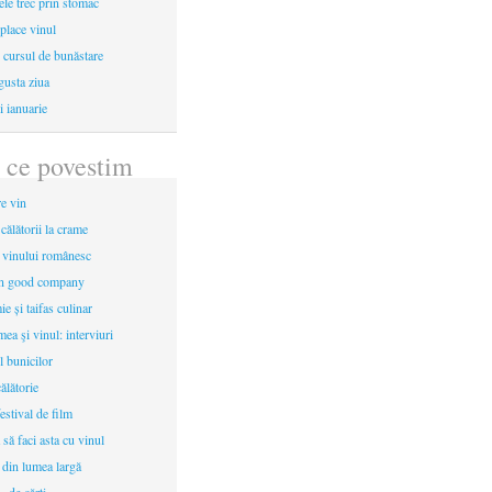
le trec prin stomac
place vinul
i cursul de bunăstare
gusta ziua
i ianuarie
 ce povestim
re vin
 călătorii la crame
a vinului românesc
in good company
e și taifas culinar
mea şi vinul: interviuri
l bunicilor
ălătorie
estival de film
 să faci asta cu vinul
 din lumea largă