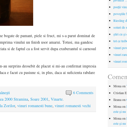
pivnicer …
poeții vin
poveştile
Riesling d
soiuri de 
ştiri cu şi
e bogate de pamant, piele si fruct, mi s-a parut dominat de
tot ce treb
e imprima vinului un finish usor amarui. Totusi, ma gandesc
vinuri pov
ciata si de faptul ca a fost servit dupa exuberantul si carnosul
vinuri rar
vinuri rom
-au surprins deosebit de placut si mi-au confirmat impresia
aca e facut cu pasiune si, in plus, daca ai suficienta rabdare
Coment
Mona
on
mâneşti
6 Comments
Cristian E
cea 2000 Stramina
,
Soare 2001
,
Vinarte.
Ileana
on
la Zorilor
,
vinuri romanesti bune
,
vinuri romanesti vechi
Mona
on
este și nu
Mona
on
este și nu