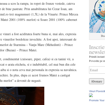
oasa a scos la rampa, in ropot de frunze vestede, cateva
r de bine pastrate. Prin amabilitatea lui Cezar Ioan, am
inul.ro trei magnumuri (1,5L) de la Vinarte: Prince Mircea
 Matei 2001 (100% merlot) si Soare 2001 (100% cabernet
e vinuri a fost aciditatea foarte buna si, mai ales, expresia
Des
e vinurilor bordoleze invechite. A fost apoi, interesant de
n merlot de Starmina – Vanju Mare (Mehedinti) – Prince
Inscrie
ilor (Buzau) – Prince Matei.
newsle
Primiti instant
 condimentat (cuisoare, piper, cafea) si cu tanini vii, a
Povestite pe m
cat o arata eticheta, si e indubitabil, cel mai bun din cele
sa aiba si o nota ceva mai personala in expresia sa navalnica.
echire. In plus, dupa ce acest frumos Matei a castigat
u merlot” a devenit de negasit.
Vinuri Povesti
Promote Your