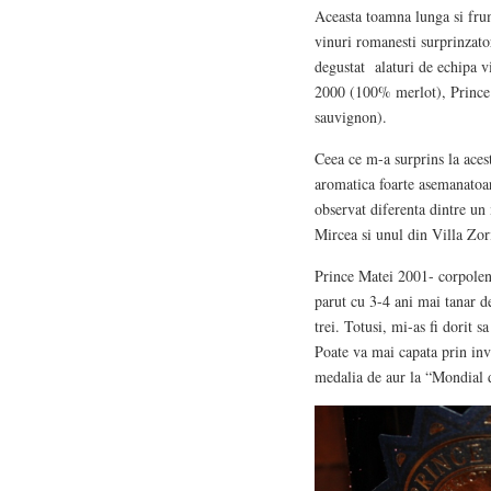
Aceasta toamna lunga si frum
vinuri romanesti surprinzato
degustat alaturi de echipa v
2000 (100% merlot), Prince
sauvignon).
Ceea ce m-a surprins la acest
aromatica foarte asemanatoar
observat diferenta dintre u
Mircea si unul din Villa Zor
Prince Matei 2001- corpolent,
parut cu 3-4 ani mai tanar de
trei. Totusi, mi-as fi dorit 
Poate va mai capata prin inv
medalia de aur la “Mondial d