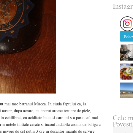
Instag
Follow
t mai tare batranul Mircea. In ciuda faptului ca, la
si auster, dupa aerare, au aparut arome tertiare de piele,
Cele m
in echilibrat, cu aciditate buna si care mi s-a parut cel mai
Povesti
 prin notele initiale cerate si inconfundabila aroma de baliga a
 nevoie de cel putin 3 ore in decantor inainte de servire.