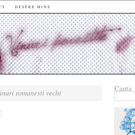
CT
DESPRE MINE
Cauta
inuri romanesti vechi
Search
for: