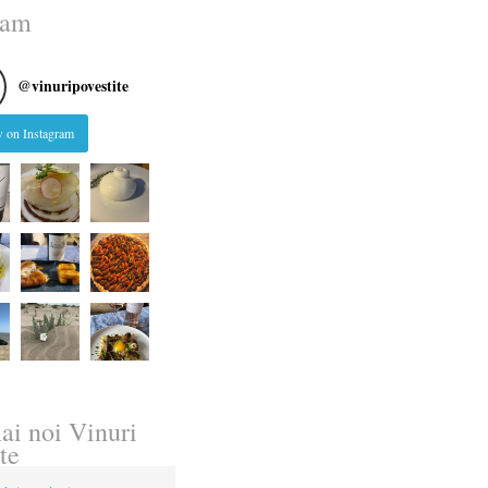
ram
@
vinuripovestite
 on Instagram
ai noi Vinuri
te