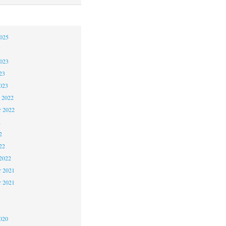
2025
5
2023
23
023
 2022
 2022
2
2
22
2022
 2021
r 2021
1
020