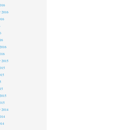
2016
r 2016
016
6
6
16
2016
016
 2015
2015
015
5
15
2015
015
 2014
2014
014