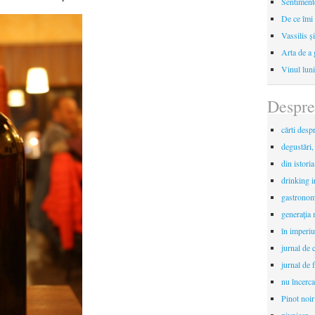
Sentimente
De ce îmi 
Vassilis ș
Arta de a 
Vinul luni
Despre
cărti desp
degustări,
din istori
drinking 
gastronomi
generaţia 
în imperiu
jurnal de c
jurnal de f
nu încerca
Pinot noir