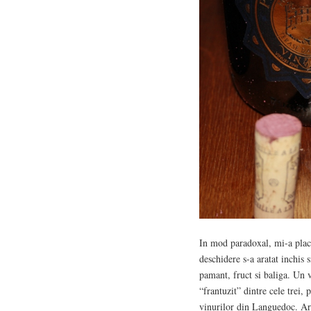
In mod paradoxal, mi-a placu
deschidere s-a aratat inchis 
pamant, fruct si baliga. Un v
“frantuzit” dintre cele trei,
vinurilor din Languedoc. Are