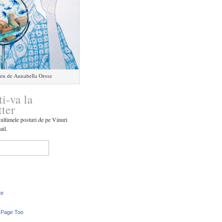
en de Annabella Orosz
ti-va la
tter
 ultimele posturi de pe Vinuri
ail.
te
 Page Too