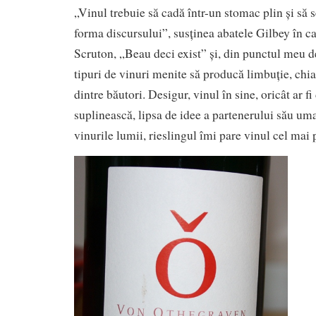
„Vinul trebuie să cadă într-un stomac plin și să 
forma discursului”, susținea abatele Gilbey în ca
Scruton, „Beau deci exist” și, din punctul meu d
tipuri de vinuri menite să producă limbuție, chia
dintre băutori. Desigur, vinul în sine, oricât ar f
suplinească, lipsa de idee a partenerului său uma
vinurile lumii, rieslingul îmi pare vinul cel mai 