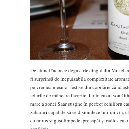
De atunci încoace degust rieslingul din Mosel cu
fi surprinsă de inepuizabila complexitate aromati
pe vremea meselor festive din copilărie când aș
felurile de mâncare favorite. Iar în cazul von Ot
mare a zonei Saar susține în perfect echilibru ca
zaharuri capabile să se disimuleze într-un vin, c
cu miros și gust limpede, proaspăt și radios ca o
copilărie.