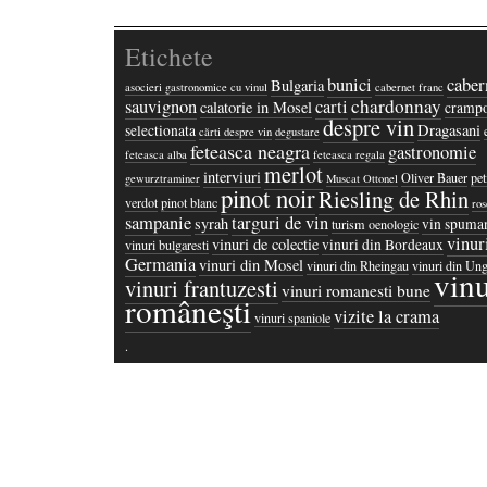
Etichete
bunici
caber
Bulgaria
asocieri gastronomice cu vinul
cabernet franc
chardonnay
sauvignon
carti
calatorie in Mosel
crampo
despre vin
Dragasani
selectionata
cărti despre vin
degustare
feteasca neagra
gastronomie
feteasca alba
feteasca regala
merlot
interviuri
Oliver Bauer
pet
gewurztraminer
Muscat Ottonel
pinot noir
Riesling de Rhin
verdot
pinot blanc
ros
sampanie
targuri de vin
syrah
vin spuma
turism oenologic
vinur
vinuri de colectie
vinuri din Bordeaux
vinuri bulgaresti
Germania
vinuri din Mosel
vinuri din Rheingau
vinuri din Ung
vinu
vinuri frantuzesti
vinuri romanesti bune
româneşti
vizite la crama
vinuri spaniole
·