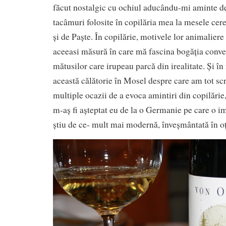
făcut nostalgic cu ochiul aducându-mi aminte de
tacâmuri folosite în copilăria mea la mesele ce
și de Paște. În copilărie, motivele lor animaliere
aceeasi măsură în care mă fascina bogăția conver
mătusilor care irupeau parcă din irealitate. Și în
această călătorie în Mosel despre care am tot scri
multiple ocazii de a evoca amintiri din copilări
m-aș fi așteptat eu de la o Germanie pe care o 
știu de ce- mult mai modernă, înveșmântată în oțe