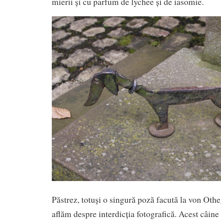
mierii și cu parfum de lychee și de iasomie.
Păstrez, totuși o singură poză facută la von Othe
aflăm despre interdicția fotografică. Acest câine 