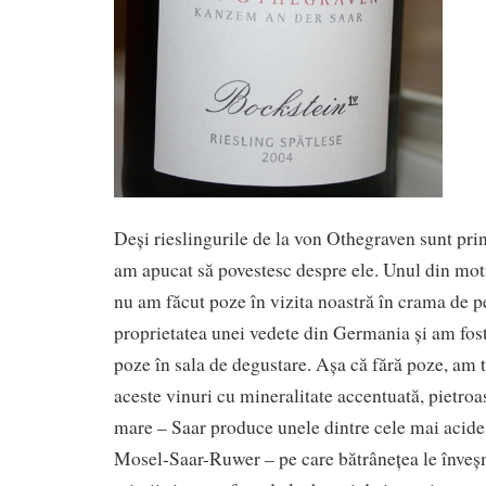
Deși rieslingurile de la von Othegraven sunt prin
am apucat să povestesc despre ele. Unul din motiv
nu am făcut poze în vizita noastră în crama de p
proprietatea unei vedete din Germania și am fos
poze în sala de degustare. Așa că fără poze, am t
aceste vinuri cu mineralitate accentuată, pietroas
mare – Saar produce unele dintre cele mai acide 
Mosel-Saar-Ruwer – pe care bătrânețea le înveș