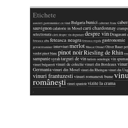
Etichete
bunici
caber
Bulgaria
asocieri gastronomice cu vinul
cabernet franc
chardonnay
sauvignon
carti
calatorie in Mosel
crampo
despre vin
Dragasani
selectionata
cărti despre vin
degustare
feteasca neagra
gastronomie
feteasca alba
feteasca regala
merlot
interviuri
Oliver Bauer
pet
gewurztraminer
Muscat Ottonel
pinot noir
Riesling de Rhin
verdot
pinot blanc
ros
sampanie
targuri de vin
syrah
vin spuma
turism oenologic
vinur
vinuri de colectie
vinuri din Bordeaux
vinuri bulgaresti
Germania
vinuri din Mosel
vinuri din Rheingau
vinuri din Ung
vinu
vinuri frantuzesti
vinuri romanesti bune
româneşti
vizite la crama
vinuri spaniole
·