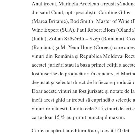
Anul trecut, Marinela Ardelean a reușit să adun
din satul Cund, opt specialiști: Caroline Gilby 
(Marea Britanie), Rod Smith- Master of Wine (F
Wine Expert (SUA), Paul Robert Blom (Olanda
(Italia), Zoltán Szövérdfi – Szép (România), C
(România) și Mi Yeun Hong (Coreea) care au ev
vinuri din România și Republica Moldova. Rezu
acestei jurizări stau la baza primei ediții a acest
fost înscrise de producători în concurs, ci Mari
degustat și selectat direct de la fiecare producă
Doar aceste vinuri au fost jurizate și notate de la 
încât acest ghid ar trebui să cuprindă o selecție
vinuri românești. Iar din cele 215 vinuri descrise
carte doar 15 % au primit punctajul maxim.
Cartea a apărut la editura Rao și costă 140 lei.