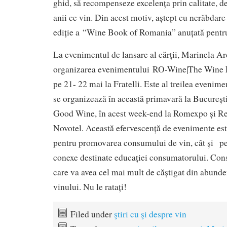
ghid, să recompenseze excelența prin calitate, de
anii ce vin. Din acest motiv, aștept cu nerăbdare
ediție a “Wine Book of Romania” anuțată pentru 
La evenimentul de lansare al cărții, Marinela Ar
organizarea evenimentului RO-Wine|The Wine F
pe 21- 22 mai la Fratelli. Este al treilea evenime
se organizează în această primavară la Bucureșt
Good Wine, în acest week-end la Romexpo și Re
Novotel. Această efervescență de evenimente est
pentru promovarea consumului de vin, cât și p
conexe destinate educației consumatorului. Con
care va avea cel mai mult de căștigat din abunden
vinului. Nu le ratați!
Filed under
ştiri cu şi despre vin