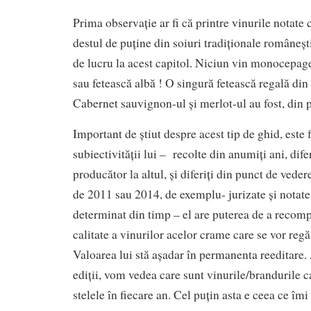
Prima observație ar fi că printre vinurile notate c
destul de puține din soiuri tradiționale româneș
de lucru la acest capitol. Niciun vin monocepag
sau fetească albă ! O singură fetească regală d
Cabernet sauvignon-ul și merlot-ul au fost, din p
Important de știut despre acest tip de ghid, este 
subiectivității lui – recolte din anumiți ani, difer
producător la altul, și diferiți din punct de vede
de 2011 sau 2014, de exemplu- jurizate și notat
determinat din timp – el are puterea de a recom
calitate a vinurilor acelor crame care se vor regăs
Valoarea lui stă așadar în permanenta reeditare. 
ediții, vom vedea care sunt vinurile/brandurile c
stelele în fiecare an. Cel puțin asta e ceea ce îmi