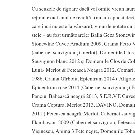
Cu scuzele de rigoare dacă voi omite vreun laur
reținut exact anul de recoltă (nu am apucat decât
care încă nu este la vânzare), vinurile notate c
stele – au fost următoarele: Balla Geza Stonewi
Stonewine Cuvee Aradium 2009, Crama Petro 
(cabernet sauvignon și merlot), Domeniile Clo
Sauvignon blanc 2012 și Domeniile Clos de C
Lună- Merlot & Fetească Neagră 2012, Cotnari,
1986, Crama Gîrboiu, Epicntrum 2014 ( Aligote 
Epicentrum rose 2014 (Cabernet sauvignon și F
Panciu, Băbească neagră 2013, S.E.R.V.E Cuve
Crama Ceptura, Merlot 2013, DAVINO, Domai
2011 ( Feteasca neagră, Merlot, Cabernet sauv
Flamboyant 2009 (Cabernet sauvignon, Fetească
Vișinescu, Anima 3 Fete negre, Domeniile Tohan