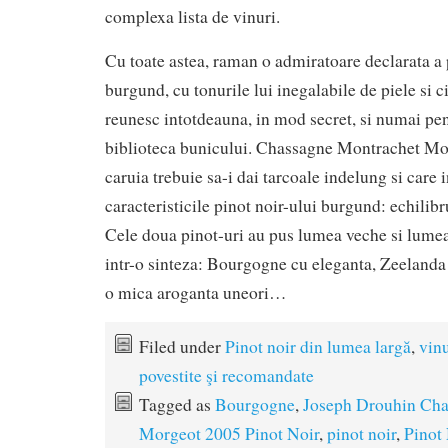
complexa lista de vinuri.
Cu toate astea, raman o admiratoare declarata a 
burgund, cu tonurile lui inegalabile de piele si c
reunesc intotdeauna, in mod secret, si numai pen
biblioteca bunicului. Chassagne Montrachet Mo
caruia trebuie sa-i dai tarcoale indelung si care 
caracteristicile pinot noir-ului burgund: echilibru
Cele doua pinot-uri au pus lumea veche si lumea 
intr-o sinteza: Bourgogne cu eleganta, Zeelanda 
o mica aroganta uneori…
Filed under
Pinot noir din lumea largă
,
vinu
povestite şi recomandate
Tagged as
Bourgogne
,
Joseph Drouhin Cha
Morgeot 2005 Pinot Noir
,
pinot noir
,
Pinot