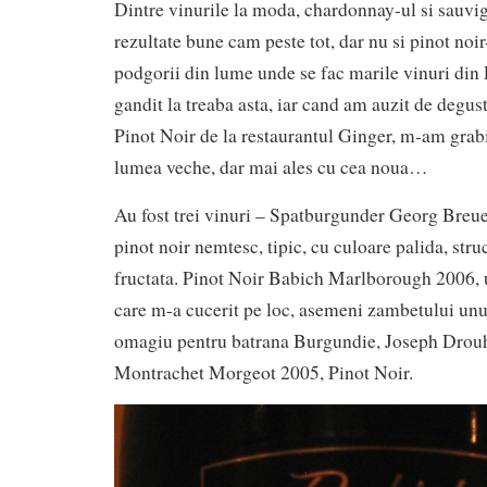
Dintre vinurile la moda, chardonnay-ul si sauvi
rezultate bune cam peste tot, dar nu si pinot noi
podgorii din lume unde se fac marile vinuri din
gandit la treaba asta, iar cand am auzit de degu
Pinot Noir de la restaurantul Ginger, m-am grabi
lumea veche, dar mai ales cu cea noua…
Au fost trei vinuri – Spatburgunder Georg Breu
pinot noir nemtesc, tipic, cu culoare palida, stru
fructata. Pinot Noir Babich Marlborough 2006, 
care m-a cucerit pe loc, asemeni zambetului unui c
omagiu pentru batrana Burgundie, Joseph Drou
Montrachet Morgeot 2005, Pinot Noir.