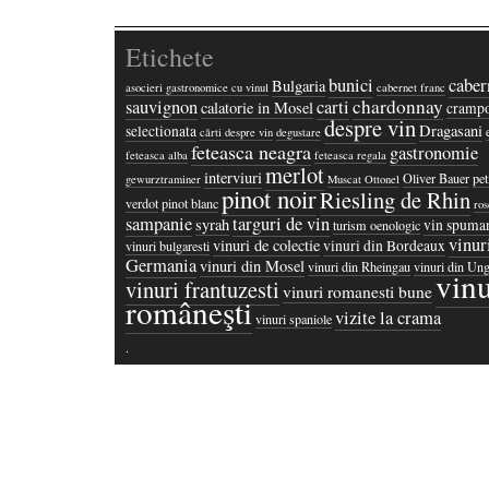
Etichete
bunici
caber
Bulgaria
asocieri gastronomice cu vinul
cabernet franc
chardonnay
sauvignon
carti
calatorie in Mosel
crampo
despre vin
Dragasani
selectionata
cărti despre vin
degustare
feteasca neagra
gastronomie
feteasca alba
feteasca regala
merlot
interviuri
Oliver Bauer
pet
gewurztraminer
Muscat Ottonel
pinot noir
Riesling de Rhin
verdot
pinot blanc
ros
sampanie
targuri de vin
syrah
vin spuma
turism oenologic
vinur
vinuri de colectie
vinuri din Bordeaux
vinuri bulgaresti
Germania
vinuri din Mosel
vinuri din Rheingau
vinuri din Ung
vinu
vinuri frantuzesti
vinuri romanesti bune
româneşti
vizite la crama
vinuri spaniole
·