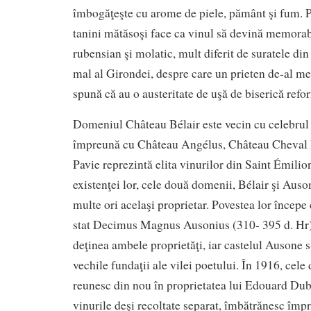
îmbogăţeşte cu arome de piele, pământ şi fum. P
tanini mătăsoşi face ca vinul să devină memorabi
rubensian şi molatic, mult diferit de suratele di
mal al Girondei, despre care un prieten de-al me
spună că au o austeritate de uşă de biserică refo
Domeniul Château Bélair este vecin cu celebrul
împreună cu Château Angélus, Château Cheval 
Pavie reprezintă elita vinurilor din Saint Émilio
existenţei lor, cele două domenii, Bélair şi Aus
multe ori acelaşi proprietar. Povestea lor începe
stat Decimus Magnus Ausonius (310- 395 d. Hr) 
deţinea ambele proprietăţi, iar castelul Ausone s
vechile fundaţii ale vilei poetului. În 1916, cel
reunesc din nou în proprietatea lui Edouard Dub
vinurile deşi recoltate separat, îmbătrănesc împ