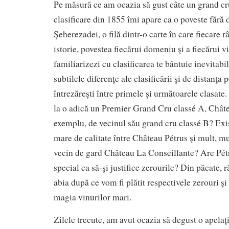
Pe măsură ce am ocazia să gust câte un grand cr
clasificare din 1855 îmi apare ca o poveste fără d
Şeherezadei, o filă dintr-o carte în care fiecare 
istorie, povestea fiecărui domeniu şi a fiecărui v
familiarizezi cu clasificarea te bântuie inevitabil
subtilele diferenţe ale clasificării şi de distanţa 
întrezăreşti între primele şi următoarele clasate.
la o adică un Premier Grand Cru classé A, Chât
exemplu, de vecinul său grand cru classé B? Exis
mare de calitate între Château Pétrus şi mult, mu
vecin de gard Château La Conseillante? Are Pétr
special ca să-şi justifice zerourile? Din păcate, 
abia după ce vom fi plătit respectivele zerouri şi
magia vinurilor mari.
Zilele trecute, am avut ocazia să degust o apela