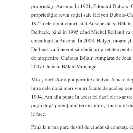
proprietăţii Ausone. În 1921, Edouard Dubois- 
proprietăţile revin soţiei sale Helyett Dubois-C
1975 cele două vinuri, atât Ausone cât şi Bélair, 
Delbeck, pănă în 1995 când Michel Rolland va 
consultant la Ausone. În 2003, Helyett moare şi
Delbeck va fi nevoit să vîndă proprietatea pentru
de moştenire. Château Bélair, cumpărat de Jean
2007 Château Bélair-Monange.
Mi-aş dori să-mi pot permite cândva să fac o d
între cele două mari vinuri făcute de acelaşi oen
1994. Am afla poate în acest fel dacă ele n-ar tre
puţin după potenţialul terroir-ului şi mai mult 
le face.
Pănă la urmă pare destul de ciudat să constaţi, c