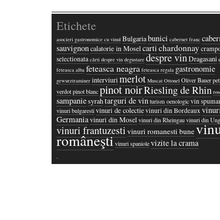
Etichete
bunici
caber
Bulgaria
asocieri gastronomice cu vinul
cabernet franc
chardonnay
sauvignon
carti
calatorie in Mosel
crampo
despre vin
Dragasani
selectionata
cărti despre vin
degustare
feteasca neagra
gastronomie
feteasca alba
feteasca regala
merlot
interviuri
Oliver Bauer
pet
gewurztraminer
Muscat Ottonel
pinot noir
Riesling de Rhin
verdot
pinot blanc
ros
sampanie
targuri de vin
syrah
vin spuma
turism oenologic
vinur
vinuri de colectie
vinuri din Bordeaux
vinuri bulgaresti
Germania
vinuri din Mosel
vinuri din Rheingau
vinuri din Ung
vinu
vinuri frantuzesti
vinuri romanesti bune
româneşti
vizite la crama
vinuri spaniole
·