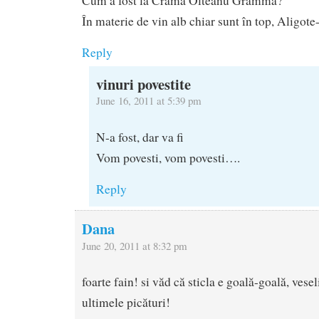
Cum a fost la Crama Olteanu Gramma?
În materie de vin alb chiar sunt în top, Aligot
Reply
vinuri povestite
June 16, 2011 at 5:39 pm
N-a fost, dar va fi
Vom povesti, vom povesti….
Reply
Dana
June 20, 2011 at 8:32 pm
foarte fain! si văd că sticla e goală-goală, vese
ultimele picături!