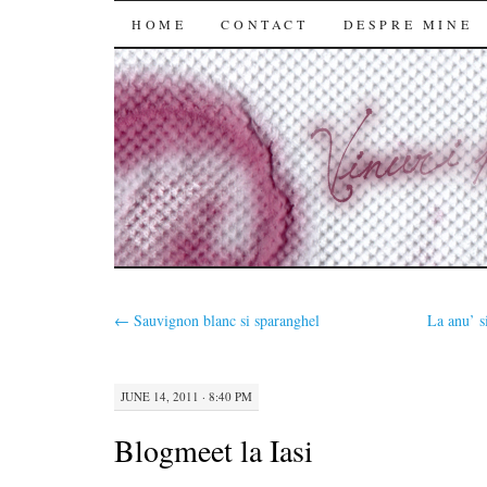
SKIP
HOME
CONTACT
DESPRE MINE
TO
CONTENT
←
Sauvignon blanc si sparanghel
La anu’ s
JUNE 14, 2011 · 8:40 PM
Blogmeet la Iasi