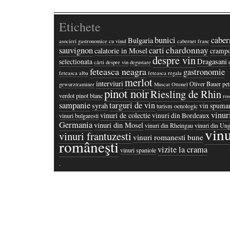
Etichete
bunici
caber
Bulgaria
asocieri gastronomice cu vinul
cabernet franc
chardonnay
sauvignon
carti
calatorie in Mosel
crampo
despre vin
Dragasani
selectionata
cărti despre vin
degustare
feteasca neagra
gastronomie
feteasca alba
feteasca regala
merlot
interviuri
Oliver Bauer
pet
gewurztraminer
Muscat Ottonel
pinot noir
Riesling de Rhin
verdot
pinot blanc
ros
sampanie
targuri de vin
syrah
vin spuma
turism oenologic
vinur
vinuri de colectie
vinuri din Bordeaux
vinuri bulgaresti
Germania
vinuri din Mosel
vinuri din Rheingau
vinuri din Ung
vinu
vinuri frantuzesti
vinuri romanesti bune
româneşti
vizite la crama
vinuri spaniole
·