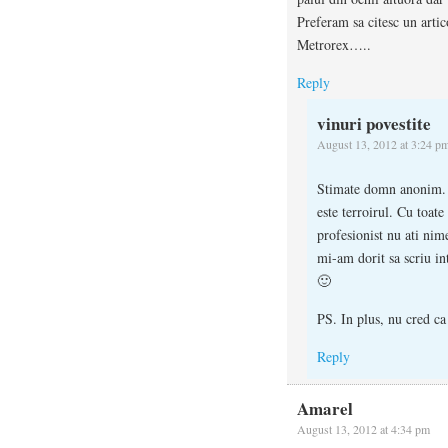
Preferam sa citesc un artic
Metrorex…..
Reply
vinuri povestite
August 13, 2012 at 3:24 p
Stimate domn anonim. C
este terroirul. Cu toate 
profesionist nu ati nim
mi-am dorit sa scriu in
🙂
PS. In plus, nu cred c
Reply
Amarel
August 13, 2012 at 4:34 pm