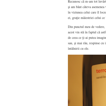
Recunosc că m-am tot învârti
şi am băut câteva asemenea v
în viziunea celui care îl locui
ei, graţie măiestriei celui ce 
Din punctul meu de vedere, c
acest vin stă în faptul că astf
de ceea ce ţi-ai putea imagi
sau, şi mai rău, respinse cu
întâlnirii cu ele.