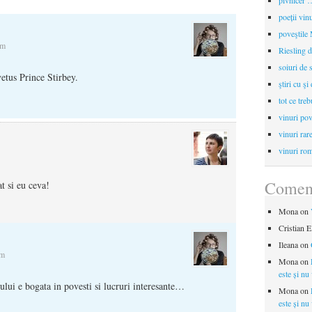
pivnicer …
poeții vin
poveştile
pm
Riesling d
soiuri de 
etus Prince Stirbey.
ştiri cu şi
tot ce treb
vinuri pov
vinuri rar
vinuri rom
Coment
t si eu ceva!
Mona
on
Cristian E
Ileana
on
am
Mona
on
este și nu
ui e bogata in povesti si lucruri interesante…
Mona
on
este și nu