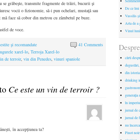
Sentimente
u se grăbeşte, transmite fragmente de trăiri, bucurii şi
De ce îmi 
 făuresc vocii o fizionomie, să-i pun ochelari, mustaţă sau
Vassilis ș
at mă face să cobor din metrou cu zâmbetul pe buze.
Arta de a 
astfel de voce.
Vinul luni
estite şi recomandate
41 Comments
Despre
rugurele xarel-lo
,
Terroja Xarel-lo
cărti desp
in de terroir
,
vin din Penedes
,
vinuri spaniole
degustări,
din istori
drinking 
 to
Ce este un vin de terroir ?
gastronomi
generaţia 
în imperiu
jurnal de c
jurnal de f
nu încerca
ânești, în accepțiunea ta?
Pinot noir