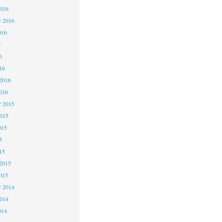
2016
r 2016
016
6
6
16
2016
016
 2015
2015
015
5
15
2015
015
 2014
2014
014