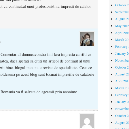
October 
ol cu continut,al unui profesionist,nu impresii de calator
Septembe
August 2
May 201
April 201
March 20
m
February 
January 2
omentariul dumneavoastra imi lasa impresia ca stiti ce
November
astea, daca sperati sa cititi un articol de continut al unui
October 
erit bine. blogul meu nu e revista de specialitate. Ceea ce
totdeauna pe acest blog sunt tocmai impresiile de calatorie
August 2
April 201
March 20
a Romania va fi salvata de ageamii prin anonime.
February 
January 2
November
October 
August 2