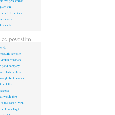
le trec prin stomac
place vinul
i cursul de bunăstare
gusta ziua
i ianuarie
 ce povestim
re vin
 călătorii la crame
a vinului românesc
in good company
e și taifas culinar
mea şi vinul: interviuri
l bunicilor
ălătorie
estival de film
 să faci asta cu vinul
 din lumea largă