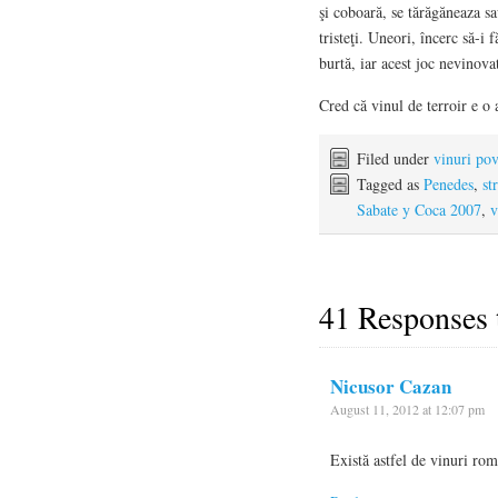
şi coboară, se tărăgăneaza sa
tristeţi. Uneori, încerc să-i
burtă, iar acest joc nevinov
Cred că vinul de terroir e o 
Filed under
vinuri pov
Tagged as
Penedes
,
st
Sabate y Coca 2007
,
v
41 Responses
Nicusor Cazan
August 11, 2012 at 12:07 pm
Există astfel de vinuri rom