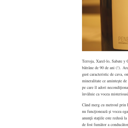
Terroja, Xarel-lo, Sabate y 
bătrâne de 90 de ani (!). Ar
gust caracteristic de cava, o
mineralitate ce aminteşte de
pe care îl adori necondiţiona
învăluie ca vocea misterioas
Când merg cu metroul prin Bu
nu funcţionează şi vocea ega
anunţă staţiile este redusă la
de fost fumător a conducătoru