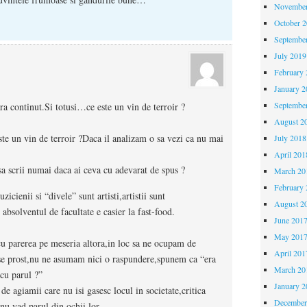
November
October 
Septembe
July 2019
February 
January 2
Septembe
ara continut.Si totusi…ce este un vin de terroir ?
August 2
ste un vin de terroir ?Daca il analizam o sa vezi ca nu mai
July 2018
April 201
sa scrii numai daca ai ceva cu adevarat de spus ?
March 20
February 
zicienii si “divele” sunt artisti,artistii sunt
August 2
 absolventul de facultate e casier la fast-food.
June 201
May 201
cu parerea pe meseria altora,in loc sa ne ocupam de
April 201
ese prost,nu ne asumam nici o raspundere,spunem ca “era
March 20
cu parul ?”
January 2
 de agiamii care nu isi gasesc locul in societate,critica
December
 nu vad parul din ochii lor.