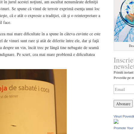
t în jurul acestei noţiuni, am ascultat nenumărate definiţii
inuri. Se spune că vinul de terroir exprimă esenţa unui loc
eşte, că e atât o expresie a tradiţiei, cât şi o reinterpretare a
îl face.
ea mai mare dificultate în a spune în câteva cuvinte ce este
el de vinuri sunt rare şi atât de diferite între ele, dar şi faţă
Des
na despre un vin, încât trec pe lângă tine nebagate de seamă
 indignare. Pe scurt, cea mai mare problemă e dificultatea
Inscrie
newsle
Primiti instant
Povestite pe m
Vinuri Povesti
Promote Your