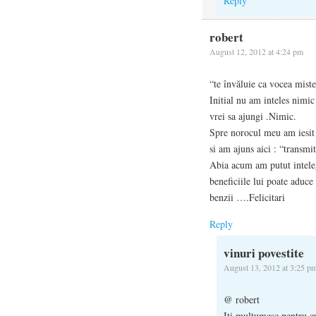
Reply
robert
August 12, 2012 at 4:24 pm
“te învăluie ca vocea mist
Initial nu am inteles nimi
vrei sa ajungi .Nimic.
Spre norocul meu am iesit d
si am ajuns aici : “transmit
Abia acum am putut intelege
beneficiile lui poate aduc
benzii ….Felicitari
Reply
vinuri povestite
August 13, 2012 at 3:25 p
@ robert
Iti multumesc pentru c