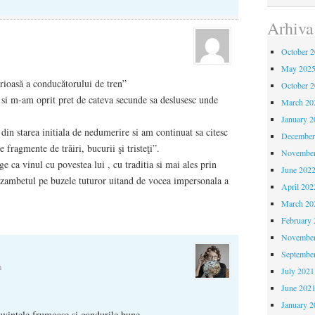
Arhiva
October 
May 202
erioasă a conducătorului de tren”
October 
c si m-am oprit pret de cateva secunde sa deslusesc unde
March 20
January 2
in starea initiala de nedumerire si am continuat sa citesc
December
e fragmente de trăiri, bucurii şi tristeţi”.
November
 ca vinul cu povestea lui , cu traditia si mai ales prin
June 202
e zambetul pe buzele tuturor uitand de vocea impersonala a
April 202
March 20
February 
November
Septembe
m
July 2021
June 202
January 2
uvintele frumoase si gandurile bune…