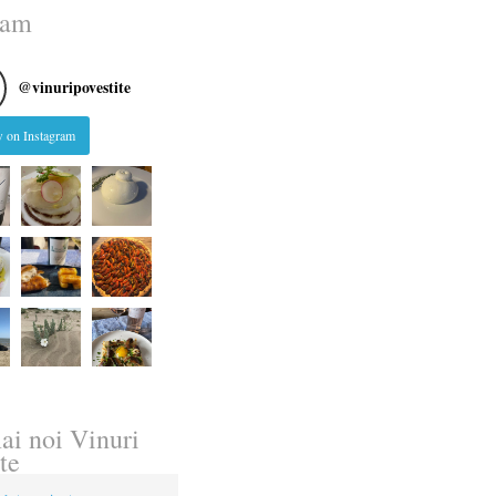
ram
@
vinuripovestite
 on Instagram
ai noi Vinuri
te