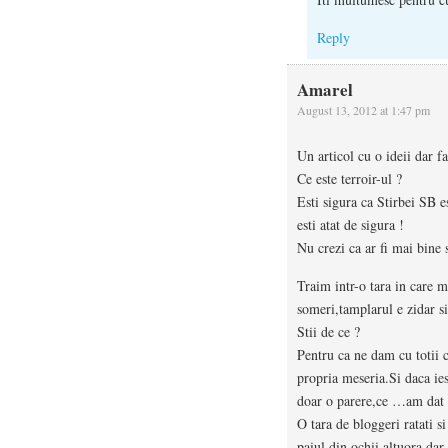
Reply
Amarel
August 13, 2012 at 1:47 pm
Un articol cu o ideii dar f
Ce este terroir-ul ?
Esti sigura ca Stirbei SB e
esti atat de sigura !
Nu crezi ca ar fi mai bine 
Traim intr-o tara in care mu
someri,tamplarul e zidar si
Stii de ce ?
Pentru ca ne dam cu totii 
propria meseria.Si daca i
doar o parere,ce …am dat 
O tara de bloggeri ratati si
paiul din ochii altuora dar