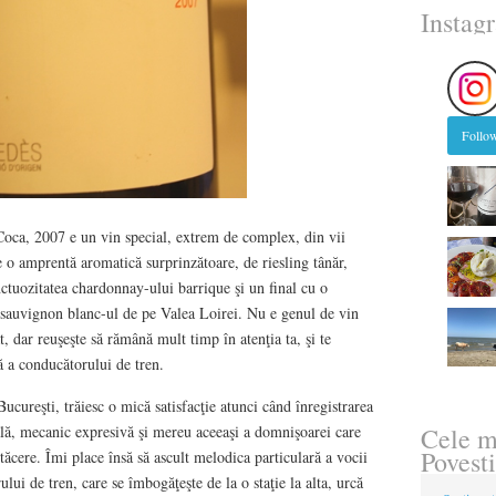
Instag
Follow
Coca, 2007 e un vin special, extrem de complex, din vii
e o amprentă aromatică surprinzătoare, de riesling tânăr,
nctuozitatea chardonnay-ului barrique şi un final cu o
 sauvignon blanc-ul de pe Valea Loirei. Nu e genul de vin
t, dar reuşeşte să rămână mult timp în atenţia ta, şi te
ă a conducătorului de tren.
cureşti, trăiesc o mică satisfacţie atunci când înregistrarea
Cele m
lă, mecanic expresivă şi mereu aceeaşi a domnişoarei care
Povesti
 tăcere. Îmi place însă să ascult melodica particulară a vocii
lui de tren, care se îmbogăţeşte de la o staţie la alta, urcă