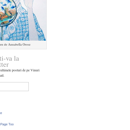
en de Annabella Orosz
ti-va la
tter
 ultimele posturi de pe Vinuri
ail.
te
 Page Too