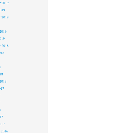
 2019
2019
r 2019
2019
019
r 2018
018
8
18
2018
017
7
7
7
17
017
 2016