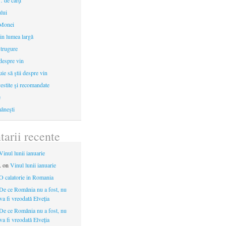
 de cărţi
ului
 Monei
in lumea largă
strugure
 despre vin
uie să ştii despre vin
estite şi recomandate
e
âneşti
arii recente
Vinul lunii ianuarie
.
on
Vinul lunii ianuarie
O calatorie in Romania
De ce România nu a fost, nu
 va fi vreodată Elveția
De ce România nu a fost, nu
 va fi vreodată Elveția