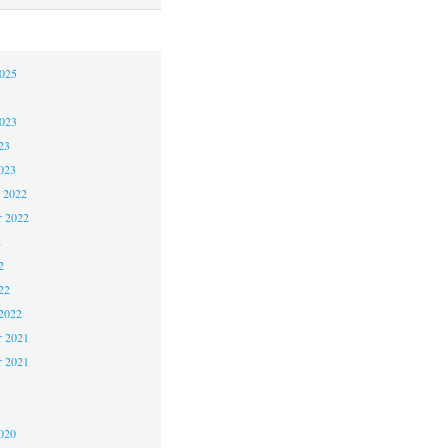
2025
5
2023
23
023
 2022
 2022
2
2
22
2022
 2021
r 2021
1
020