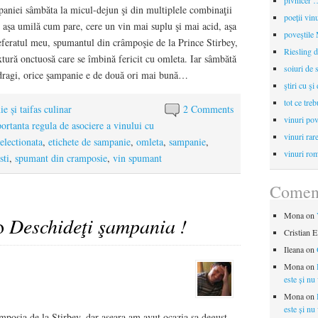
pivnicer …
paniei sâmbăta la micul-dejun şi din multiplele combinaţii
poeții vin
, aşa umilă cum pare, cere un vin mai suplu şi mai acid, aşa
poveştile
eferatul meu, spumantul din crâmpoşie de la Prince Stirbey,
Riesling d
extură onctuosă care se îmbină fericit cu omleta. Iar sâmbătă
soiuri de 
i dragi, orice şampanie e de două ori mai bună…
ştiri cu şi
tot ce treb
e și taifas culinar
2 Comments
vinuri pov
ortanta regula de asociere a vinului cu
vinuri rar
electionata
,
etichete de sampanie
,
omleta
,
sampanie
,
vinuri rom
sti
,
spumant din cramposie
,
vin spumant
Coment
Mona
on
to
Deschideţi şampania !
Cristian E
Ileana
on
Mona
on
este și nu
Mona
on
este și nu
posia de la Stirbey, dar aseara am avut ocazia sa degust