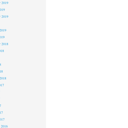
 2019
2019
r 2019
2019
019
r 2018
018
8
18
2018
017
7
7
7
17
017
 2016