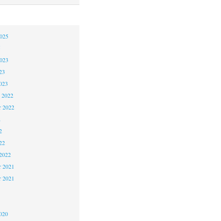
2025
5
2023
23
023
 2022
 2022
2
2
22
2022
 2021
r 2021
1
020