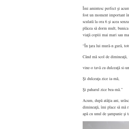
Îmi amintesc perfect şi acum
fost un moment important în 
sculată la ora 6 şi acea senz
plăcea să dorm mult, bunica 
viaţă copiii mai mari sau ma
“În ţara lui mură-n gură, tot
Când mă scol de dimineaţă, n
vine-o tavă cu dulceaţă si-u
Şi dulceaţa zice ia-mă,
Şi paharul zice bea-mă.”
Acum, după atâţia ani, urăsc 
dimineaţă, îmi place să mă r
apă cu unul de şampanie şi t