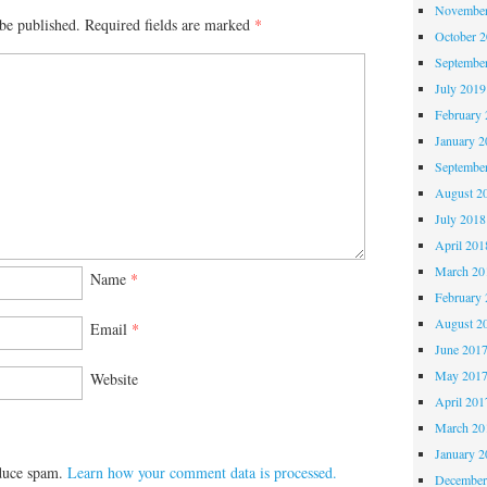
November
be published.
Required fields are marked
*
October 
Septembe
July 2019
February 
January 2
Septembe
August 2
July 2018
April 201
March 20
Name
*
February 
August 2
Email
*
June 201
May 201
Website
April 201
March 20
January 2
educe spam.
Learn how your comment data is processed.
December