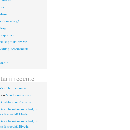
 de cărţi
ului
 Monei
in lumea largă
strugure
 despre vin
uie să ştii despre vin
estite şi recomandate
e
âneşti
arii recente
Vinul lunii ianuarie
.
on
Vinul lunii ianuarie
O calatorie in Romania
De ce România nu a fost, nu
 va fi vreodată Elveția
De ce România nu a fost, nu
 va fi vreodată Elveția