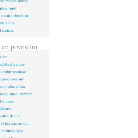
le trec prin stomac
place vinul
i cursul de bunăstare
gusta ziua
i ianuarie
 ce povestim
re vin
 călătorii la crame
a vinului românesc
in good company
e și taifas culinar
mea şi vinul: interviuri
l bunicilor
ălătorie
estival de film
 să faci asta cu vinul
 din lumea largă