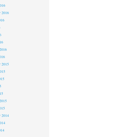
2016
r 2016
016
6
6
16
2016
016
 2015
2015
015
5
15
2015
015
 2014
2014
014