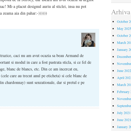
! Mi-a placut designul auriu al sticlei, insa nu pot
Arhiva
a zeama aia din pahar:-))))))
October 
May 202
October 
March 20
January 2
ntrazice, caci nu am avut ocazia sa beau Armand de
December
tant si modul in care a fost pastrata sticla, si ce fel de
November
sage, blanc de blancs, etc. Din ce am incercat eu,
June 202
(cele care au trecut anul pe eticheta) si cele blanc de
April 202
din chardonnay) sunt senzationale, dar si pretul e pe
March 20
February 
November
Septembe
July 2021
June 202
January 2