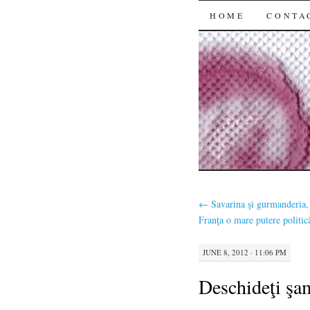
SKIP
HOME
CONTA
TO
CONTENT
←
Savarina şi gurmanderia, 
Franţa o mare putere politic
JUNE 8, 2012 · 11:06 PM
Deschideţi şa