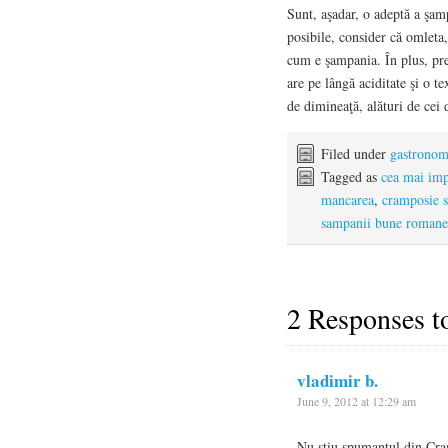
Sunt, aşadar, o adeptă a şam
posibile, consider că omleta
cum e şampania. În plus, pr
are pe lângă aciditate şi o t
de dimineaţă, alături de ce
Filed under
gastronomi
Tagged as
cea mai imp
mancarea
,
cramposie s
sampanii bune romane
2 Responses 
vladimir b.
June 9, 2012 at 12:29 am
Nu stiu spumantul din Cram