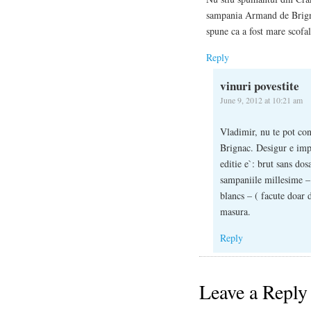
sampania Armand de Brignac
spune ca a fost mare scofal
Reply
vinuri povestite
June 9, 2012 at 10:21 am
Vladimir, nu te pot co
Brignac. Desigur e impor
editie e`: brut sans do
sampaniile millesime – 
blancs – ( facute doar 
masura.
Reply
Leave a Reply