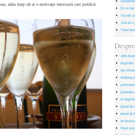
Sentimente
ma, atâta timp cât ai o motivaţie interioară care justifică
De ce îmi 
Vassilis ș
Arta de a 
Vinul luni
Despre
cărti desp
degustări,
din istori
drinking 
gastronomi
generaţia 
în imperiu
jurnal de c
jurnal de f
nu încerca
Pinot noir