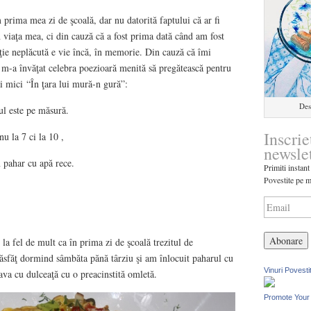
 prima mea zi de şcoală, dar nu datorită faptului că ar fi
viaţa mea, ci din cauză că a fost prima dată când am fost
aţie neplăcută e vie încă, în memorie. Din cauză că îmi
m-a învăţat celebra poezioară menită să pregătească pentru
i mici “În ţara lui mură-n gură”:
Des
ul este pe măsură.
Inscrie
u la 7 ci la 10 ,
newsle
n pahar cu apă rece.
Primiti instant
Povestite pe m
la fel de mult ca în prima zi de şcoală trezitul de
ăsfăţ dormind sâmbăta pănă târziu şi am înlocuit paharul cu
Vinuri Povesti
ava cu dulceaţă cu o preacinstită omletă.
Promote Your