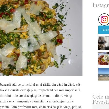
Instag
Follow
 bazează atât pe principiul unui răsfăţ din când în când, cât
relaxat lucrurile care îţi plac, respectând cea mai importantă
Cele m
ilibrului – de consistenţă şi de aromă – dintre vin şi
Povesti
t că a servi şampanie cu omletă, la micul-dejun „nu e
pus unul din profesorii mei, că în artă ca şi în viaţa, poţi să