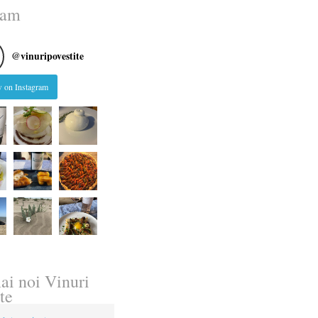
ram
@
vinuripovestite
 on Instagram
ai noi Vinuri
te