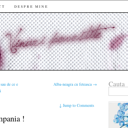
CT
DESPRE MINE
Cauta
sau de ce e
Alba-neagra cu feteasca
→
Search
ă
for:
↓
Jump to Comments
mpania !