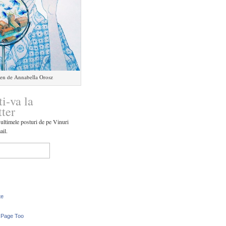
en de Annabella Orosz
ti-va la
tter
 ultimele posturi de pe Vinuri
ail.
te
 Page Too