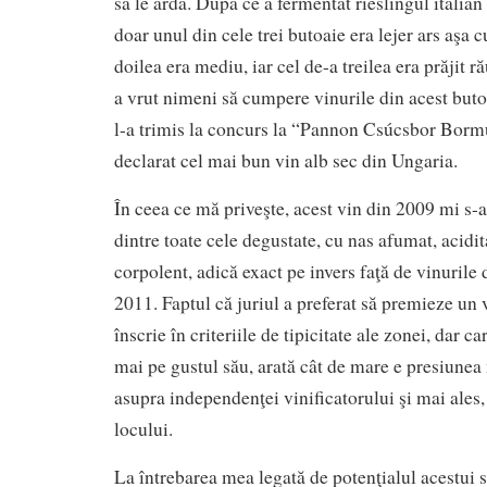
să le ardă. După ce a fermentat rieslingul italian 
doar unul din cele trei butoaie era lejer ars aşa c
doilea era mediu, iar cel de-a treilea era prăjit r
a vrut nimeni să cumpere vinurile din acest but
l-a trimis la concurs la “Pannon Csúcsbor Bormu
declarat cel mai bun vin alb sec din Ungaria.
În ceea ce mă priveşte, acest vin din 2009 mi s-a 
dintre toate cele degustate, cu nas afumat, acidi
corpolent, adică exact pe invers faţă de vinurile
2011. Faptul că juriul a preferat să premieze un 
înscrie în criteriile de tipicitate ale zonei, dar ca
mai pe gustul său, arată cât de mare e presiunea
asupra independenţei vinificatorului şi mai ales,
locului.
La întrebarea mea legată de potenţialul acestui 