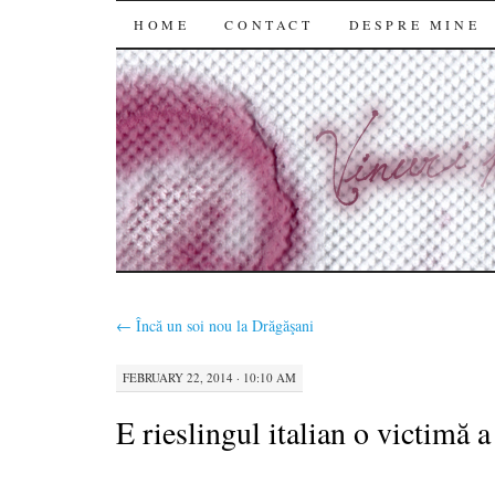
SKIP
HOME
CONTACT
DESPRE MINE
TO
CONTENT
←
Încă un soi nou la Drăgăşani
FEBRUARY 22, 2014 · 10:10 AM
E rieslingul italian o victimă 