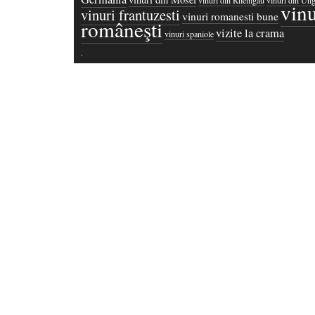
vinuri din Rheingau
vinuri din Ung
vinu
vinuri frantuzesti
vinuri romanesti bune
româneşti
vizite la crama
vinuri spaniole
·