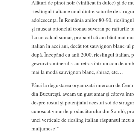
Alături de pinot noir (vinificat în dulce) şi de m
rieslingul italian e unul dintre soiurile de strug
adolescenţa. În România anilor 80-90, rieslingul 
şi muscat ottonelul tronau suveran pe rafturile t
La un calcul sumar, probabil că am băut mai mult
italian în acei ani, decât tot sauvignon blanc-ul 
după. Începând cu anii 2000, rieslingul italian, p
gewurztraminerul s-au retras într-un con de umbră
mai la modă sauvignon blanc, shiraz, etc…
Până la degustarea organizată miercuri de Cent
din Bucureşti, aveam un gust amar şi câteva într
despre rostul şi potenţialul acestui soi de strugu
cunoscut vinurile producătorului din Somló, prob
unei verticale de riesling italian răspunsul meu a
mulţumesc!”