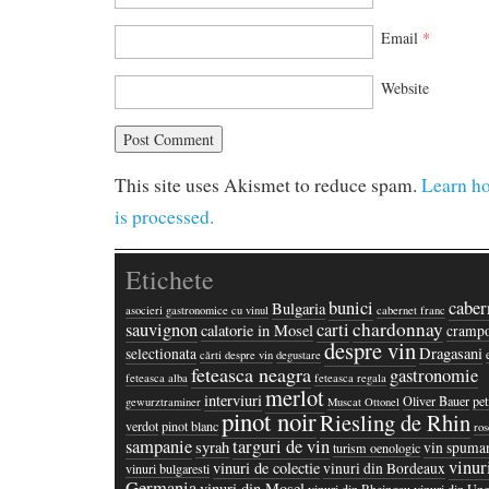
Email
*
Website
This site uses Akismet to reduce spam.
Learn h
is processed.
Etichete
bunici
caber
Bulgaria
asocieri gastronomice cu vinul
cabernet franc
chardonnay
sauvignon
carti
calatorie in Mosel
crampo
despre vin
Dragasani
selectionata
cărti despre vin
degustare
feteasca neagra
gastronomie
feteasca alba
feteasca regala
merlot
interviuri
Oliver Bauer
pet
gewurztraminer
Muscat Ottonel
pinot noir
Riesling de Rhin
verdot
pinot blanc
ros
sampanie
targuri de vin
syrah
vin spuma
turism oenologic
vinur
vinuri de colectie
vinuri din Bordeaux
vinuri bulgaresti
Germania
vinuri din Mosel