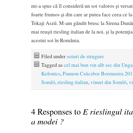
mi-a spus că îl consideră un soi valoros şi versati
foarte frumos şi din care ar putea face ceea ce l
Tokaji Aszú. M-am găndit brusc la Sirena Dunări
mai reuşit riesling italian de la noi, şi la potenţi
acestui soi în România.
Filed under
soiuri de strugure
Tagged as
cel mai bun vin alb sec din Unga
Kolonics
,
Pannon Csúcsbor Bormustra 201
Somló
,
riesling italian
,
vinuri din Somló
,
v
4 Responses to
E rieslingul it
a modei ?