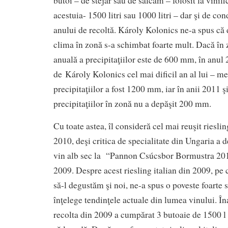
butoi – de stejar sau de salcâm – folosit la vini
acestuia- 1500 litri sau 1000 litri – dar şi de con
anului de recoltă. Károly Kolonics ne-a spus că
clima în zonă s-a schimbat foarte mult. Dacă î
anuală a precipitaţiilor este de 600 mm, în anul
de Károly Kolonics cel mai dificil an al lui – m
precipitaţiilor a fost 1200 mm, iar în anii 2011 
precipitaţiilor în zonă nu a depăşit 200 mm.
Cu toate astea, îl consideră cel mai reuşit rieslin
2010, deşi critica de specialitate din Ungaria a
vin alb sec la “Pannon Csúcsbor Bormustra 2013
2009. Despre acest riesling italian din 2009, pe
să-l degustăm şi noi, ne-a spus o poveste foarte 
înţelege tendinţele actuale din lumea vinului. În
recolta din 2009 a cumpărat 3 butoaie de 1500 l