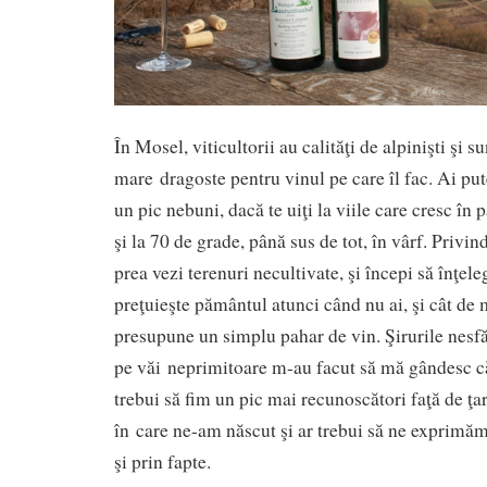
În Mosel, viticultorii au calităţi de alpinişti şi s
mare dragoste pentru vinul pe care îl fac. Ai put
un pic nebuni, dacă te uiţi la viile care cresc în 
şi la 70 de grade, până sus de tot, în vârf. Privind
prea vezi terenuri necultivate, şi începi să înţele
preţuieşte pământul atunci când nu ai, şi cât d
presupune un simplu pahar de vin. Şirurile nesfăr
pe văi neprimitoare m-au facut să mă gândesc că
trebui să fim un pic mai recunoscători faţă de ţar
în care ne-am născut şi ar trebui să ne exprimăm
şi prin fapte.