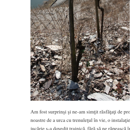
Am fost surprinşi şi ne-am simţit răsfăţaţi de p
noastre de a urca cu trenuleţul în vie, o instalaţi
jucărie s-a dovedit trainică, fără să ne răpească 