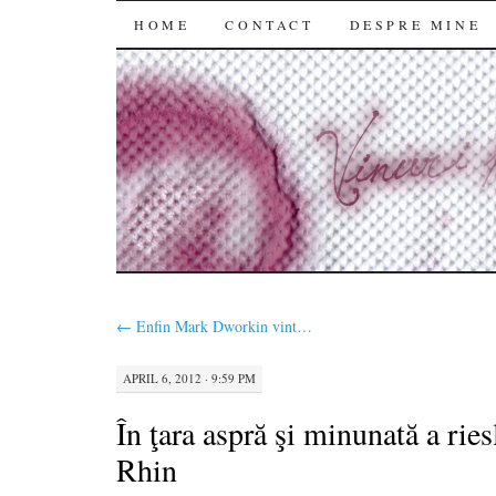
SKIP
HOME
CONTACT
DESPRE MINE
TO
CONTENT
←
Enfin Mark Dworkin vint…
APRIL 6, 2012 · 9:59 PM
În ţara aspră şi minunată a rie
Rhin