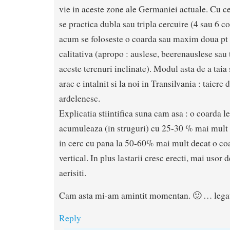
vie in aceste zone ale Germaniei actuale. Cu c
se practica dubla sau tripla cercuire (4 sau 6 c
acum se foloseste o coarda sau maxim doua pt a
calitativa (apropo : auslese, beerenauslese sau 
aceste terenuri inclinate). Modul asta de a taia 
arac e intalnit si la noi in Transilvania : taiere
ardelenesc.
Explicatia stiintifica suna cam asa : o coarda l
acumuleaza (in struguri) cu 25-30 % mai mult z
in cerc cu pana la 50-60% mai mult decat o co
vertical. In plus lastarii cresc erecti, mai usor 
aerisiti.
Cam asta mi-am amintit momentan. 🙂 … legat 
Reply