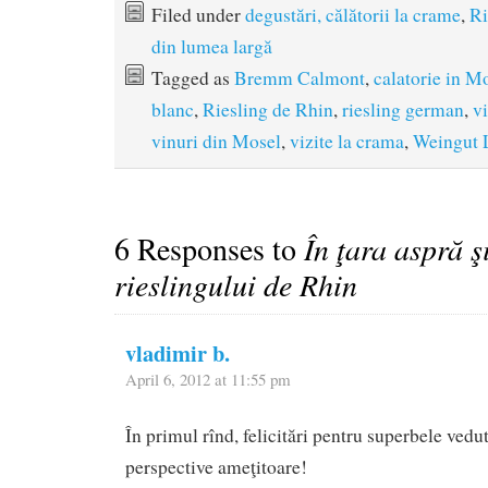
Filed under
degustări, călătorii la crame
,
Ri
din lumea largă
Tagged as
Bremm Calmont
,
calatorie in M
blanc
,
Riesling de Rhin
,
riesling german
,
v
vinuri din Mosel
,
vizite la crama
,
Weingut 
6 Responses to
În ţara aspră 
rieslingului de Rhin
vladimir b.
April 6, 2012 at 11:55 pm
În primul rînd, felicitări pentru superbele vedut
perspective ameţitoare!