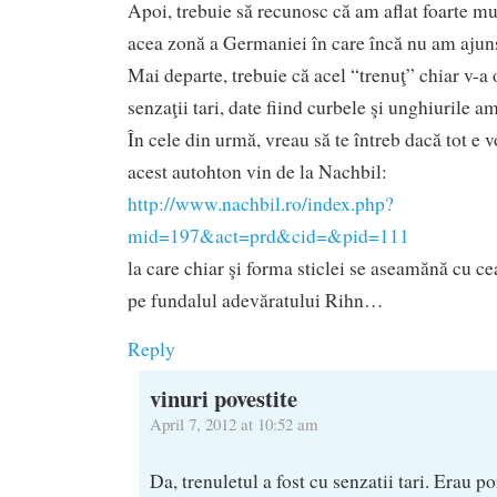
Apoi, trebuie să recunosc că am aflat foarte mu
acea zonă a Germaniei în care încă nu am ajun
Mai departe, trebuie că acel “trenuţ” chiar v-a o
senzaţii tari, date fiind curbele şi unghiurile 
În cele din urmă, vreau să te întreb dacă tot e 
acest autohton vin de la Nachbil:
http://www.nachbil.ro/index.php?
mid=197&act=prd&cid=&pid=111
la care chiar şi forma sticlei se aseamănă cu ce
pe fundalul adevăratului Rihn…
Reply
vinuri povestite
April 7, 2012 at 10:52 am
Da, trenuletul a fost cu senzatii tari. Erau po