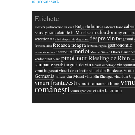
is processed.
Etichete
bunici
caber
Bulgaria
asocieri gastronomice cu vinul
cabernet franc
chardonnay
sauvignon
carti
calatorie in Mosel
crampo
despre vin
Dragasani
selectionata
cărti despre vin
degustare
feteasca neagra
gastronomie
feteasca alba
feteasca regala
merlot
interviuri
Oliver Bauer
pet
gewurztraminer
Muscat Ottonel
pinot noir
Riesling de Rhin
verdot
pinot blanc
ros
sampanie
targuri de vin
syrah
vin spuma
turism oenologic
vinur
vinuri de colectie
vinuri din Bordeaux
vinuri bulgaresti
Germania
vinuri din Mosel
vinuri din Rheingau
vinuri din Ung
vinu
vinuri frantuzesti
vinuri romanesti bune
româneşti
vizite la crama
vinuri spaniole
·