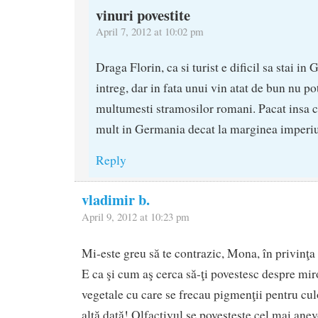
vinuri povestite
April 7, 2012 at 10:02 pm
Draga Florin, ca si turist e dificil sa stai i
intreg, dar in fata unui vin atat de bun nu pot
multumesti stramosilor romani. Pacat insa c
mult in Germania decat la marginea imper
Reply
vladimir b.
April 9, 2012 at 10:23 pm
Mi-este greu să te contrazic, Mona, în privinţa
E ca şi cum aş cerca să-ţi povestesc despre miro
vegetale cu care se frecau pigmenţii pentru culo
altă dată! Olfactivul se povesteşte cel mai an