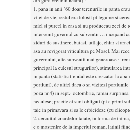
din gura vreunui neamt) :
1. pana in anii ’60 doar terenurile in panta erau
vitei de vie, restul era folosit pt legume si cer
miel si purcel in casa si nu produceau zeci de 
intervenit guvernul cu subventii … incepand cu
ziduri de sustinere, butasi, utilaje, chiar si ara
asa au revigorat viticultura pe Mosel. Mai recen
guvernului, alte subventii mai generoase : trenu
principal la culesul strugurilor), stimularea intr
in panta (statistic trendul este crescator la ab
portiuni), de altfel daca o sa vizitezi portiunile
poza nr.4) in sept.- octombrie, ramai surprinsa
neculese; practic ei sunt obligati (pt a primi su
taie in primavara si sa le erbicideze (cu elicopt
2. cercuitul coardelor taiate, in forma de inima
e o mostenire de la imperiul roman, latinii fiin