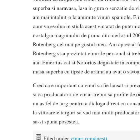
superba si naravasa, lasa in gura o senzatie de v
am mai intalnit-o la anumite vinuri spaniole. E 
cum va evolua in sticla acest vin atat de puternic
nostalgia magiunului de pruna din merlot-ul 200
Rotenberg cel mai pe gustul meu. Am apreciat 
Rotenberg si-a prezintat vinurile personal si tre
atat Emeritus cat si Notorius degustate in comp
masa superba cu tipsie de arama au avut o savoar
Cred ca e important ca vinul sa fie lansat si prez
si ca producatorii de vin ar trebui sa profite de 
un astfel de targ pentru a dialoga direct cu con
la viitoarele targuri sa vad mai multi producatori
sa-si spuna povestea.
Filed under
vinuri româneşti