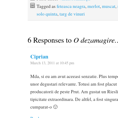
Tagged as
feteasca neagra
,
merlot
,
muscat
,
solo quinta
,
targ de vinuri
6 Responses to
O dezamagire
Ciprian
March 13, 2011 at 10:45 pm
Mda, si eu am avut aceeasi senzatie. Plus temp
unor degustari relevante. Totusi am fost placut
producatorii de peste Prut. Am gustat un Riesl
tipicitate extraordinara. De altfel, a fost singur
cumparat-o 🙂