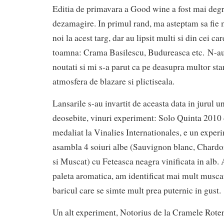
Editia de primavara a Good wine a fost mai degr
dezamagire. In primul rand, ma asteptam sa fie 
noi la acest targ, dar au lipsit multi si din cei car
toamna: Crama Basilescu, Budureasca etc. N-au
noutati si mi s-a parut ca pe deasupra multor sta
atmosfera de blazare si plictiseala.
Lansarile s-au invartit de aceasta data in jurul u
deosebite, vinuri experiment: Solo Quinta 2010 
medaliat la Vinalies Internationales, e un exper
asambla 4 soiuri albe (Sauvignon blanc, Chardo
si Muscat) cu Feteasca neagra vinificata in alb. A
paleta aromatica, am identificat mai mult muscat
baricul care se simte mult prea puternic in gust.
Un alt experiment, Notorius de la Cramele Rote