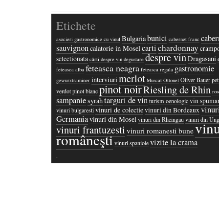
Etichete
bunici
caber
Bulgaria
asocieri gastronomice cu vinul
cabernet franc
chardonnay
sauvignon
carti
calatorie in Mosel
crampo
despre vin
Dragasani
selectionata
cărti despre vin
degustare
feteasca neagra
gastronomie
feteasca alba
feteasca regala
merlot
interviuri
Oliver Bauer
pet
gewurztraminer
Muscat Ottonel
pinot noir
Riesling de Rhin
verdot
pinot blanc
ros
sampanie
targuri de vin
syrah
vin spuma
turism oenologic
vinur
vinuri de colectie
vinuri din Bordeaux
vinuri bulgaresti
Germania
vinuri din Mosel
vinuri din Rheingau
vinuri din Ung
vinu
vinuri frantuzesti
vinuri romanesti bune
româneşti
vizite la crama
vinuri spaniole
·