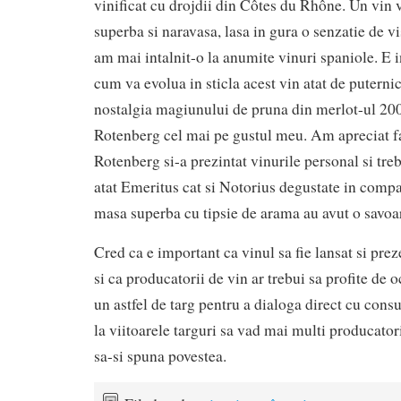
vinificat cu drojdii din Côtes du Rhône. Un vin v
superba si naravasa, lasa in gura o senzatie de v
am mai intalnit-o la anumite vinuri spaniole. E 
cum va evolua in sticla acest vin atat de puternic
nostalgia magiunului de pruna din merlot-ul 200
Rotenberg cel mai pe gustul meu. Am apreciat 
Rotenberg si-a prezintat vinurile personal si tre
atat Emeritus cat si Notorius degustate in comp
masa superba cu tipsie de arama au avut o savoar
Cred ca e important ca vinul sa fie lansat si prez
si ca producatorii de vin ar trebui sa profite de 
un astfel de targ pentru a dialoga direct cu con
la viitoarele targuri sa vad mai multi producatori
sa-si spuna povestea.