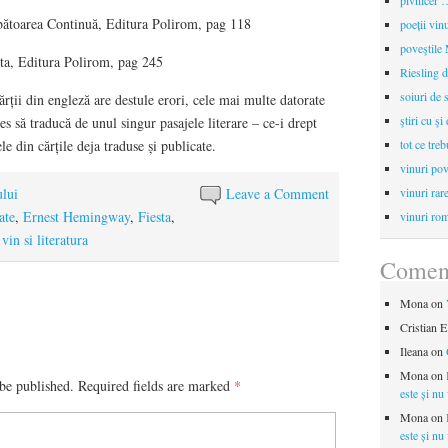
pivnicer …
ătoarea Continuă, Editura Polirom, pag 118
poeții vin
poveştile
ta, Editura Polirom, pag 245
Riesling d
soiuri de 
rții din engleză are destule erori, cele mai multe datorate
ştiri cu şi
es să traducă de unul singur pasajele literare – ce-i drept
le din cărțile deja traduse și publicate.
tot ce treb
vinuri pov
ului
Leave a Comment
vinuri rar
ate
,
Ernest Hemingway
,
Fiesta
,
vinuri rom
,
vin si literatura
Coment
Mona
on
Cristian E
Ileana
on
Mona
on
be published.
Required fields are marked
*
este și nu
Mona
on
este și nu