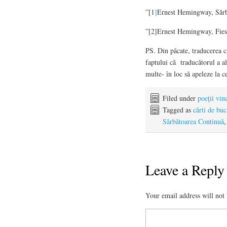
”[1
]
Ernest Hemingway, Sărb
”[2]Ernest Hemingway, Fies
PS. Din păcate, traducerea că
faptului că traducătorul a al
multe- în loc să apeleze la ce
Filed under
poeții vin
Tagged as
cărti de buc
Sărbătoarea Continuă
Leave a Reply
Your email address will not 