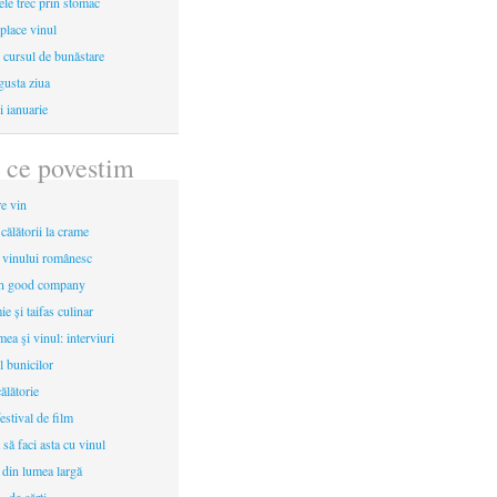
le trec prin stomac
place vinul
i cursul de bunăstare
gusta ziua
i ianuarie
 ce povestim
re vin
 călătorii la crame
a vinului românesc
in good company
e și taifas culinar
mea şi vinul: interviuri
l bunicilor
ălătorie
estival de film
 să faci asta cu vinul
 din lumea largă