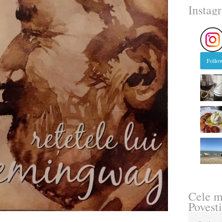
Instag
Follow
Cele m
Povesti