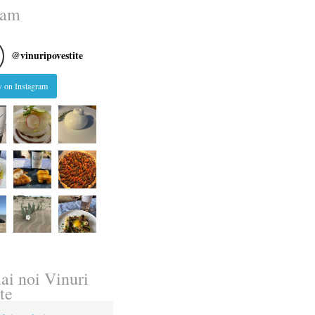
ram
@
vinuripovestite
 on Instagram
ai noi Vinuri
te