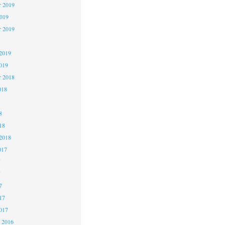
 2019
2019
r 2019
2019
019
r 2018
018
8
18
2018
017
7
7
7
17
017
 2016