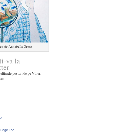
en de Annabella Orosz
ti-va la
tter
 ultimele posturi de pe Vinuri
ail.
te
 Page Too