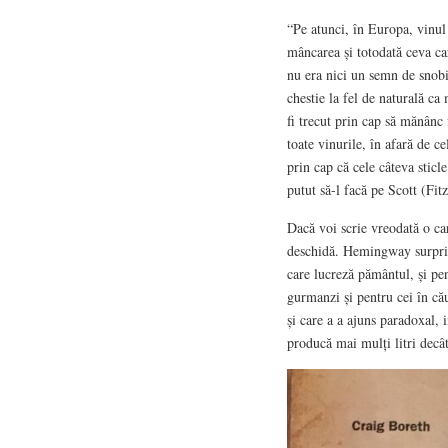
“Pe atunci, în Europa, vinul 
mâncarea și totodată ceva car
nu era nici un semn de snobis
chestie la fel de naturală ca
fi trecut prin cap să mănânc
toate vinurile, în afară de ce
prin cap că cele câteva sticl
putut să-l facă pe Scott (Fit
Dacă voi scrie vreodată o car
deschidă. Hemingway surprind
care lucreză pământul, și pen
gurmanzi și pentru cei în că
și care a a ajuns paradoxal, 
producă mai mulți litri decâ