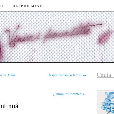
CT
DESPRE MINE
Cauta
lm cu Alain
Despre români și fetești
→
Search
for:
↓
Jump to Comments
ontinuă