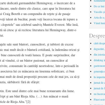
Sentimente
carte dedicată gurmandului Hemingway, o încercare de a
De ce îmi 
âncare, unele dintre ele clasice, care apar în literatura lui
Vassilis ș
i Craig Boreth e un compendiu de rețete și de pasaje
Arta de a 
veți talent de bucătar, poate veți încerca tocana de iepure a
Vinul luni
at clopotele” sau celebrul sandviș Muntele Everest. Mie însă,
ă să citesc și să recitesc literatura lui Hemingway, dintr-o
Despre
lui.
cărti desp
jele sale sunt băutori, cunoscători, și iubitori de excese
degustări,
mic mai mult decât o băutură cotidiană, la îndemâna oricui și
din istori
e bine cunoscută de toată lumea. E poate surprinzător, dar
al vinului, ci un băutor pasionat, un cunoscător al
drinking 
rivite, consumate în cantități neortodoxe, într-o perioadă în
gastronomi
r asocierea lui cu mâncarea nu însemna sofisticare, ci bun
generaţia 
 mai mult de două propoziții precum cele de mai jos, ca să-ți
în imperiu
uzia, sărbătorii fără de sfârșit:
jurnal de c
jurnal de f
tin. Este unul dintre cele mai bune restaurante din lume.
nu încerca
 fript și am băut Rioja Alta. (…) Am mâncat o masă
Pinot noir
ticle de Rioja Alta.”[2]