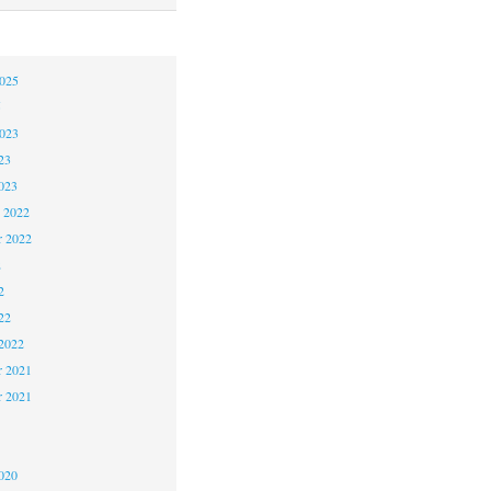
2025
5
2023
23
023
 2022
 2022
2
2
22
2022
 2021
r 2021
1
020