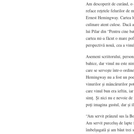
Am descoperit de curând, o 
reface rețetele felurilor de m
Ernest Hemingway. Cartea lu
culinare atent culese. Dacă a
lui Pilar din “Pentru cine b
cartea mi-a făcut o mare poft
perspectivă nouă, cea a vinu
Asemeni scriitorului, persona
bahice, dar vinul nu este ni
care se servește într-o ordin
Hemingway nu a fost un poet 
vinurilor și mâncărurilor pot
care vinul bun era ieftin, ia
simț. Și nici nu e nevoie de
poți imagina gustul, dar și il
“Am servit prânzul sus la Bo
Am servit purceluș de lapte
îmbelșugată și am băut trei s