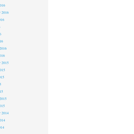
2016
r 2016
016
6
6
16
2016
016
 2015
2015
015
5
15
2015
015
 2014
2014
014