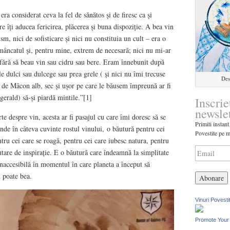
era considerat ceva la fel de sănătos și de firesc ca și
e îți aducea fericirea, plăcerea și buna dispoziție. A bea vin
m, nici de sofisticare și nici nu constituia un cult – era o
 mâncatul și, pentru mine, extrem de necesară; nici nu mi-ar
 fără să beau vin sau cidru sau bere. Eram înnebunit după
le dulci sau dulcege sau prea grele ( și nici nu îmi trecuse
Des
e de Mâcon alb, sec și ușor pe care le băusem împreună ar fi
zgerald) să-și piardă mintile.”[1]
Inscrie
newsle
te despre vin, acesta ar fi pasajul cu care îmi doresc să se
Primiti instant
e în câteva cuvinte rostul vinului, o băutură pentru cei
Povestite pe m
tru cei care se roagă, pentru cei care iubesc natura, pentru
utare de inspirație. E o băutură care îndeamnă la simplitate
inaccesibilă în momentul în care planeta a început să
t poate bea.
Vinuri Povesti
Promote Your