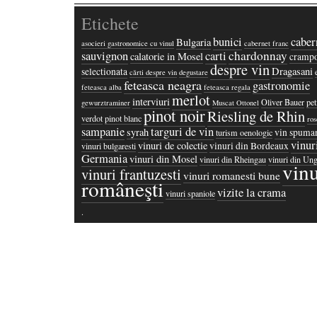
Etichete
bunici
caber
Bulgaria
asocieri gastronomice cu vinul
cabernet franc
chardonnay
sauvignon
carti
calatorie in Mosel
crampo
despre vin
Dragasani
selectionata
cărti despre vin
degustare
feteasca neagra
gastronomie
feteasca alba
feteasca regala
merlot
interviuri
Oliver Bauer
pet
gewurztraminer
Muscat Ottonel
pinot noir
Riesling de Rhin
verdot
pinot blanc
ros
sampanie
targuri de vin
syrah
vin spuma
turism oenologic
vinur
vinuri de colectie
vinuri din Bordeaux
vinuri bulgaresti
Germania
vinuri din Mosel
vinuri din Rheingau
vinuri din Ung
vinu
vinuri frantuzesti
vinuri romanesti bune
româneşti
vizite la crama
vinuri spaniole
·