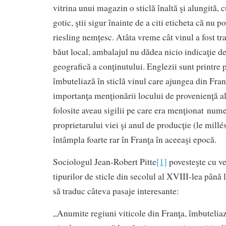
vitrina unui magazin o sticlă înaltă şi alungită, 
gotic, ştii sigur înainte de a citi eticheta că nu po
riesling nemţesc. Atâta vreme cât vinul a fost tr
băut local, ambalajul nu dădea nicio indicaţie d
geografică a conţinutului. Englezii sunt printre 
îmbuteliază în sticlă vinul care ajungea din Franţ
importanţa menţionării locului de provenienţă al 
folosite aveau sigilii pe care era menţionat nume
proprietarului viei şi anul de producţie (le millé
întâmpla foarte rar în Franţa în aceeaşi epocă.
Sociologul Jean-Robert Pitte
[1]
povesteşte cu ve
tipurilor de sticle din secolul al XVIII-lea până
să traduc câteva pasaje interesante:
„Anumite regiuni viticole din Franţa, îmbuteliaz