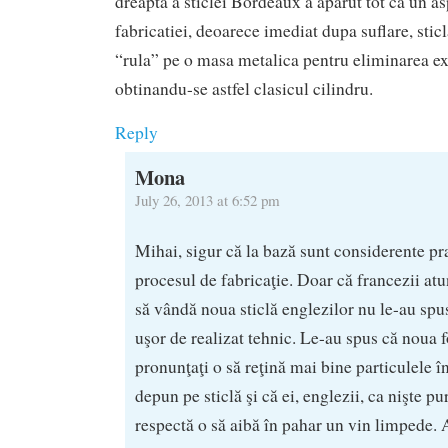
dreapta a sticlei Bordeaux a aparut tot ca un as
fabricatiei, deoarece imediat dupa suflare, sticl
“rula” pe o masa metalica pentru eliminarea ex
obtinandu-se astfel clasicul cilindru.
Reply
Mona
July 26, 2013 at 6:52 pm
Mihai, sigur că la bază sunt considerente pr
procesul de fabricaţie. Doar că francezii atu
să vândă noua sticlă englezilor nu le-au spus
uşor de realizat tehnic. Le-au spus că noua
pronunţaţi o să reţină mai bine particulele î
depun pe sticlă şi că ei, englezii, ca nişte pu
respectă o să aibă în pahar un vin limpede. 