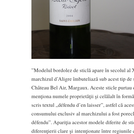
”Modelul bordolez de sticlă apare în secolul al 
marchizul d’Aligre îmbuteliază sub acest tip de s
Château Bel Air, Margaux. Aceste sticle purtau d
menţiona numele proprietăţii şi celălalt în formă
scris textul „défendu d’en laisser”, astfel că aces
consumului exclusiv al marchizului a fost porec
défendu”. Apariţia acestor modele diferite de st
diferenţierii clare şi intenţionate între regiunile