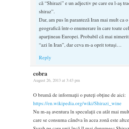
că “Shirazi” e un adjectiv pe care eu l-aș tr
shiraz”.
Dar, am pus în paranteză Iran mai mult ca o
geografică într-o enumerare în care toate ce
aparțineau Europei. Probabil că mai nimerit a
“azi în Iran”, dar ceva m-a oprit totuși…
Reply
cobra
August 26, 2013 at 3:43 pm
O brumă de informații o puteți obține de aici:
https://en.wikipedia.org/wiki/Shirazi_wine
Nu m-aș aventura în speculații cu atât mai mult
care se consuma cândva în acea zonă este altce
Syrah pe care unii încă îl mai denumesc Shiraz