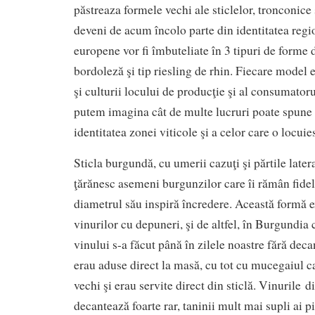
păstreaza formele vechi ale sticlelor, tronconice 
deveni de acum încolo parte din identitatea regio
europene vor fi îmbuteliate în 3 tipuri de forme 
bordoleză şi tip riesling de rhin. Fiecare model e 
şi culturii locului de producţie şi al consumator
putem imagina cât de multe lucruri poate spune 
identitatea zonei viticole şi a celor care o locuie
Sticla burgundă, cu umerii cazuţi şi părtile latera
ţărănesc asemeni burgunzilor care îi rămân fideli
diametrul său inspiră încredere. Această formă 
vinurilor cu depuneri, şi de altfel, în Burgundia c
vinului s-a făcut până în zilele noastre fără deca
erau aduse direct la masă, cu tot cu mucegaiul c
vechi şi erau servite direct din sticlă. Vinurile
decantează foarte rar, taninii mult mai supli ai p