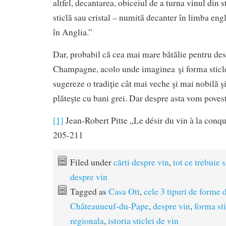
altfel, decantarea, obiceiul de a turna vinul din s
sticlă sau cristal – numită decanter în limba engl
în Anglia.”
Dar, probabil că cea mai mare bătălie pentru desi
Champagne, acolo unde imaginea şi forma sticl
sugereze o tradiţie cât mai veche şi mai nobilă ş
plăteşte cu bani grei. Dar despre asta vom poves
[1]
Jean-Robert Pitte „Le désir du vin à la con
205-211
Filed under
cărti despre vin
,
tot ce trebuie s
despre vin
Tagged as
Casa Ott
,
cele 3 tipuri de forme d
Châteauneuf-du-Pape
,
despre vin
,
forma sti
regionala
,
istoria sticlei de vin