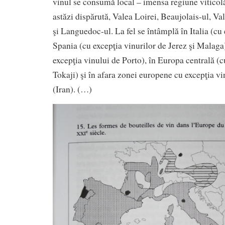
vinul se consumă local – imensa regiune viticolă
astăzi dispărută, Valea Loirei, Beaujolais-ul, V
şi Languedoc-ul. La fel se întâmplă în Italia (cu
Spania (cu excepţia vinurilor de Jerez şi Malaga)
excepţia vinului de Porto), în Europa centrală (c
Tokaji) şi în afara zonei europene cu excepţia vi
(Iran). (…)