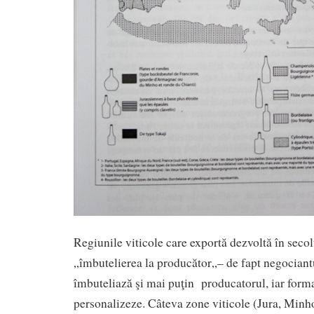
Regiunile viticole care exportă dezvoltă în seco
„îmbutelierea la producător„– de fapt negociantu
îmbuteliază şi mai puţin producatorul, iar forma
personalizeze. Câteva zone viticole (Jura, Minho