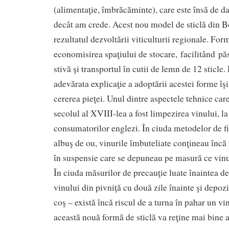
(alimentaţie, îmbrăcăminte), care este însă de d
decât am crede. Acest nou model de sticlă din 
rezultatul dezvoltării viticulturii regionale. For
economisirea spaţiului de stocare, facilitând păs
stivă şi transportul în cutii de lemn de 12 sticle.
adevărata explicaţie a adoptării acestei forme îşi
cererea pieţei. Unul dintre aspectele tehnice care
secolul al XVIII-lea a fost limpezirea vinului, la
consumatorilor englezi. În ciuda metodelor de fil
albuş de ou, vinurile îmbuteliate conţineau încă
în suspensie care se depuneau pe masură ce vinul
În ciuda măsurilor de precauţie luate înaintea de
vinului din pivniţă cu două zile înainte şi depozi
coş – există încă riscul de a turna în pahar un vi
această nouă formă de sticlă va reţine mai bine 