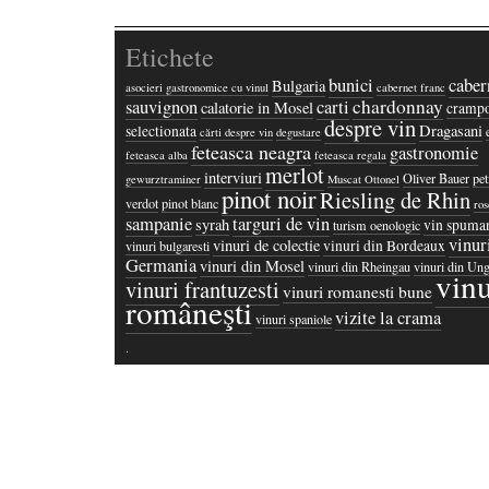
Etichete
bunici
caber
Bulgaria
asocieri gastronomice cu vinul
cabernet franc
chardonnay
sauvignon
carti
calatorie in Mosel
crampo
despre vin
Dragasani
selectionata
cărti despre vin
degustare
feteasca neagra
gastronomie
feteasca alba
feteasca regala
merlot
interviuri
Oliver Bauer
pet
gewurztraminer
Muscat Ottonel
pinot noir
Riesling de Rhin
verdot
pinot blanc
ros
sampanie
targuri de vin
syrah
vin spuma
turism oenologic
vinur
vinuri de colectie
vinuri din Bordeaux
vinuri bulgaresti
Germania
vinuri din Mosel
vinuri din Rheingau
vinuri din Ung
vinu
vinuri frantuzesti
vinuri romanesti bune
româneşti
vizite la crama
vinuri spaniole
·