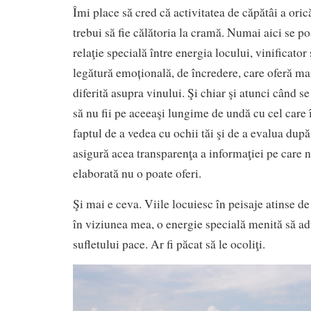
Îmi place să cred că activitatea de căpătâi a oric
trebui să fie călătoria la cramă. Numai aici se p
relaţie specială între energia locului, vinificator
legătură emoțională, de încredere, care oferă ma
diferită asupra vinului. Şi chiar şi atunci când se
să nu fii pe aceeaşi lungime de undă cu cel care î
faptul de a vedea cu ochii tăi şi de a evalua după 
asigură acea transparenţa a informaţiei pe care n
elaborată nu o poate oferi.
Şi mai e ceva. Viile locuiesc în peisaje atinse de
în viziunea mea, o energie specială menită să ad
sufletului pace. Ar fi păcat să le ocoliţi.