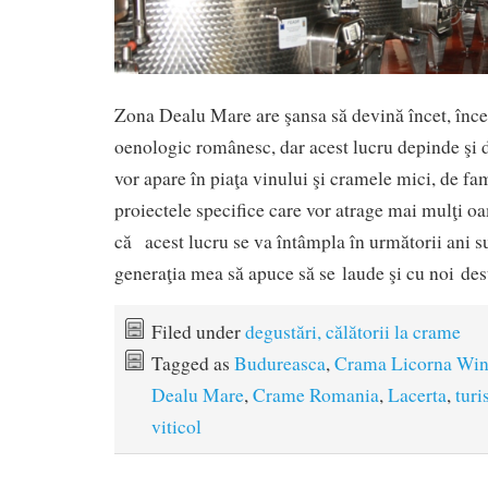
Zona Dealu Mare are şansa să devină încet, încet
oenologic românesc, dar acest lucru depinde şi 
vor apare în piaţa vinului şi cramele mici, de fam
proiectele specifice care vor atrage mai mulţi o
că acest lucru se va întâmpla în următorii ani s
generaţia mea să apuce să se laude şi cu noi de
Filed under
degustări, călătorii la crame
Tagged as
Budureasca
,
Crama Licorna Wi
Dealu Mare
,
Crame Romania
,
Lacerta
,
tur
viticol