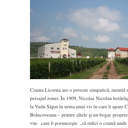
Crama Licorna are o poveste simpatică, menită s
peisajul zonei. În 1909, Nicolae Nicolau hotărăş
la Vadu Săpat în urma unui vis în care îi apare 
Brâncoveanu – printre altele şi un bogat proprieta
vin- care îi porunceşte: „să ridici o cramă unde 