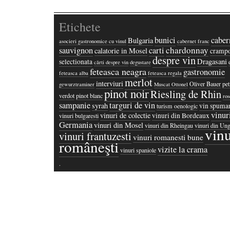
Etichete
bunici
caber
Bulgaria
asocieri gastronomice cu vinul
cabernet franc
chardonnay
sauvignon
carti
calatorie in Mosel
crampo
despre vin
Dragasani
selectionata
cărti despre vin
degustare
feteasca neagra
gastronomie
feteasca alba
feteasca regala
merlot
interviuri
Oliver Bauer
pet
gewurztraminer
Muscat Ottonel
pinot noir
Riesling de Rhin
verdot
pinot blanc
ros
sampanie
targuri de vin
syrah
vin spuma
turism oenologic
vinur
vinuri de colectie
vinuri din Bordeaux
vinuri bulgaresti
Germania
vinuri din Mosel
vinuri din Rheingau
vinuri din Ung
vinu
vinuri frantuzesti
vinuri romanesti bune
româneşti
vizite la crama
vinuri spaniole
·