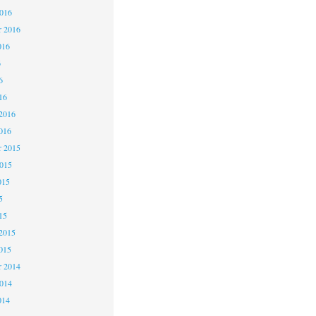
2016
r 2016
016
6
6
16
2016
016
 2015
2015
015
5
15
2015
015
 2014
2014
014