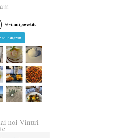
ram
@
vinuripovestite
 on Instagram
ai noi Vinuri
te