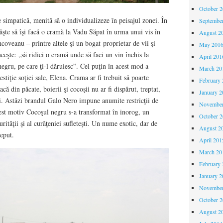
October 
simpatică, menită să o individualizeze în peisajul zonei. În
Septembe
şte să îşi facă o cramă la Vadu Săpat în urma unui vis în
August 2
coveanu – printre altele şi un bogat proprietar de vii şi
May 201
ceşte: „să ridici o cramă unde să faci un vin închis la
April 201
egru, pe care ţi-l dăruiesc”. Cel puţin în acest mod a
March 20
estiţie soţiei sale, Elena. Crama ar fi trebuit să poarte
February 
 din păcate, boierii şi cocoşii nu ar fi dispărut, treptat,
January 2
ri. Astăzi brandul Galo Nero impune anumite restricţii de
November
cest motiv Cocoşul negru s-a transformat în inorog, un
October 
rităţii şi al curăţeniei sufleteşti. Un nume exotic, dar de
August 2
eput.
April 201
March 20
February 
January 2
November
October 
August 2