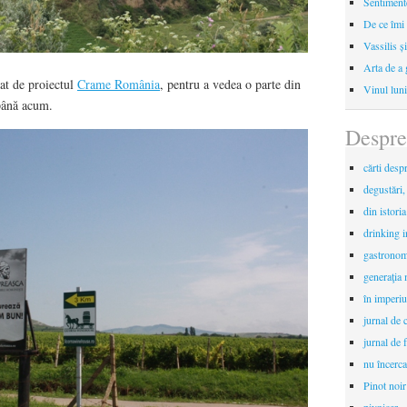
Sentimente
De ce îmi 
Vassilis ș
Arta de a 
tat de proiectul
Crame România
, pentru a vedea o parte din
Vinul luni
până acum.
Despre
cărti desp
degustări,
din istori
drinking 
gastronomi
generaţia 
în imperiu
jurnal de c
jurnal de f
nu încerca
Pinot noir