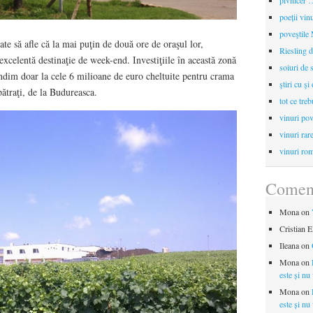
pivnicer …
poeții vin
poveştile
ate să afle că la mai puţin de două ore de oraşul lor,
Riesling d
xcelentă destinaţie de week-end. Investiţiile în această zonă
soiuri de 
ndim doar la cele 6 milioane de euro cheltuite pentru crama
ştiri cu şi
ătraţi, de la Budureasca.
tot ce treb
vinuri pov
vinuri rar
vinuri rom
Coment
Mona
on
Cristian E
Ileana
on
Mona
on
este și nu
Mona
on
este și nu