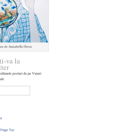
en de Annabella Orosz
ti-va la
tter
 ultimele posturi de pe Vinuri
ail.
te
 Page Too