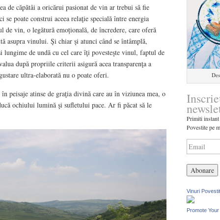
ea de căpătâi a oricărui pasionat de vin ar trebui să fie
i se poate construi aceea relaţie specială între energia
rul de vin, o legătură emoțională, de încredere, care oferă
tă asupra vinului. Şi chiar şi atunci când se întâmplă,
aşi lungime de undă cu cel care îţi povesteşte vinul, faptul de
evalua după propriile criterii asigură acea transparenţa a
gustare ultra-elaborată nu o poate oferi.
Des
 în peisaje atinse de graţia divină care au în viziunea mea, o
Inscrie
ucă ochiului lumină şi sufletului pace. Ar fi păcat să le
newsle
Primiti instant
Povestite pe m
Vinuri Povesti
Promote Your