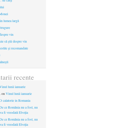
 de cărţi
ului
 Monei
in lumea largă
strugure
 despre vin
uie să ştii despre vin
estite şi recomandate
e
âneşti
arii recente
Vinul lunii ianuarie
.
on
Vinul lunii ianuarie
O calatorie in Romania
De ce România nu a fost, nu
 va fi vreodată Elveția
De ce România nu a fost, nu
 va fi vreodată Elveția