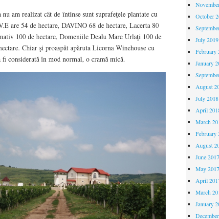
November
 nu am realizat cât de întinse sunt suprafeţele plantate cu
October 
V.E are 54 de hectare, DAVINO 68 de hectare, Lacerta 80
Septembe
imativ 100 de hectare, Domeniile Dealu Mare Urlaţi 100 de
July 2019
hectare. Chiar şi proaspăt apăruta Licorna Winehouse cu
February 
a fi considerată în mod normal, o cramă mică.
January 2
Septembe
August 2
July 2018
April 201
March 20
February 
August 2
June 201
May 201
April 201
March 20
January 2
December