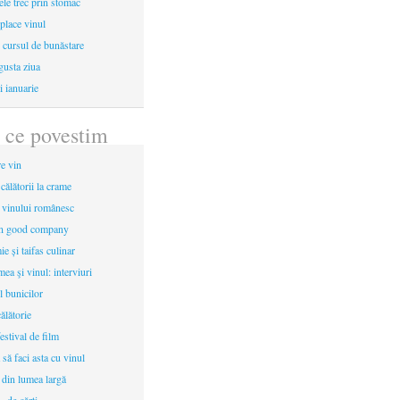
le trec prin stomac
place vinul
i cursul de bunăstare
gusta ziua
i ianuarie
 ce povestim
re vin
 călătorii la crame
a vinului românesc
in good company
e și taifas culinar
mea şi vinul: interviuri
l bunicilor
ălătorie
estival de film
 să faci asta cu vinul
 din lumea largă