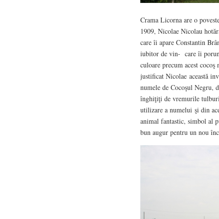
Crama Licorna are o poveste 
1909, Nicolae Nicolau hotără
care îi apare Constantin Brân
iubitor de vin- care îi porun
culoare precum acest cocoş n
justificat Nicolae această inv
numele de Cocoşul Negru, dacă
înghiţiţi de vremurile tulbu
utilizare a numelui şi din a
animal fantastic, simbol al pu
bun augur pentru un nou înc