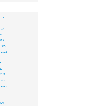
2025
5
2023
23
023
 2022
 2022
2
2
22
2022
 2021
r 2021
1
020