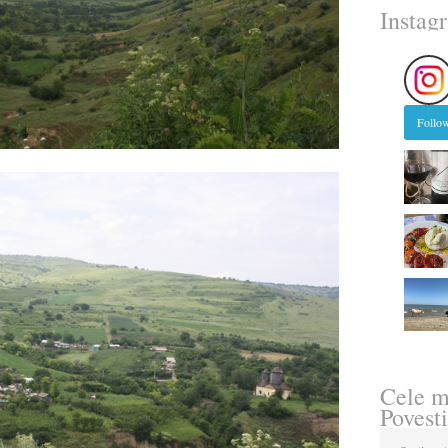
Instag
Follow
Cele m
Povesti