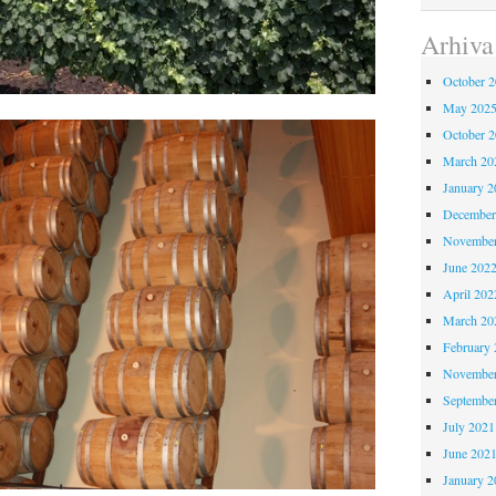
Arhiva
October 
May 202
October 
March 20
January 2
December
November
June 202
April 202
March 20
February 
November
Septembe
July 2021
June 202
January 2