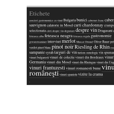
Etichete
bunici
caber
Bulgaria
asocieri gastronomice cu vinul
cabernet franc
chardonnay
sauvignon
carti
calatorie in Mosel
crampo
despre vin
Dragasani
selectionata
cărti despre vin
degustare
feteasca neagra
gastronomie
feteasca alba
feteasca regala
merlot
interviuri
Oliver Bauer
pet
gewurztraminer
Muscat Ottonel
pinot noir
Riesling de Rhin
verdot
pinot blanc
ros
sampanie
targuri de vin
syrah
vin spuma
turism oenologic
vinur
vinuri de colectie
vinuri din Bordeaux
vinuri bulgaresti
Germania
vinuri din Mosel
vinuri din Rheingau
vinuri din Ung
vinu
vinuri frantuzesti
vinuri romanesti bune
româneşti
vizite la crama
vinuri spaniole
·