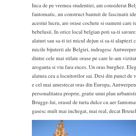
Inca de pe vremea studentiei, am considerat Bel
fantomatic, un construct bantuit de fascinatii ide
acestui lucru, are orase cochete si oameni care iu
bebelusii. In orice local belgian poti sa-ti savur
alaturi sau sa-ti iei micul dejun si sa-ti alaptezi 
micile bijuterii ale Belgiei, indragesc Antwerpe
dintre cele mai stilate orase pe care le-am vizita
aroganta si viu fara exces. Un oras burghez. Elega
alatura cea a locuitorilor sai. Desi din punct de 
e cel mai amestecat oras din Europa, Antwerpen-
personalitatea proprie, gratie unui plan urbanisti
Brugge-lui, orasul de turta dulce cu aer fantomati
gasesc mult mai inchegat, mai real, decat Bruxel